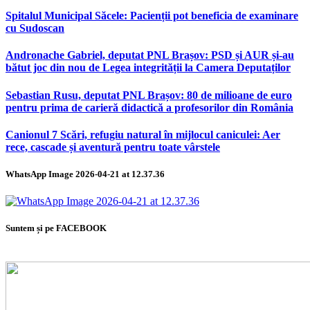
Spitalul Municipal Săcele: Pacienții pot beneficia de examinare
cu Sudoscan
Andronache Gabriel, deputat PNL Brașov: PSD și AUR și-au
bătut joc din nou de Legea integrității la Camera Deputaților
Sebastian Rusu, deputat PNL Brașov: 80 de milioane de euro
pentru prima de carieră didactică a profesorilor din România
Canionul 7 Scări, refugiu natural în mijlocul caniculei: Aer
rece, cascade și aventură pentru toate vârstele
WhatsApp Image 2026-04-21 at 12.37.36
Suntem și pe FACEBOOK