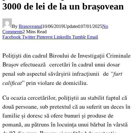
3000 de lei de la un brașovean
By
Brasoveanul
10/06/2019
Updated:
07/01/2025
No
Comments
2 Mins Read
Facebook
Twitter
Pinterest
LinkedIn
Tumblr
Email
Polițiști din cadrul Biroului de Investigații Criminale
Brașov efectuează cercetări în cadrul unui dosar
penal sub aspectul săvârșirii infracțiunii de
”furt
calificat
” prin violare de domiciliu.
Cu ocazia cercetărilor, polițiștii au stabilit faptul că
două persoane, sub pretextul că au suferit un deces în
familie și doresc să ofere bunuri și produse de
pomană, au pătruns în locuința unui bărbat în vârstă