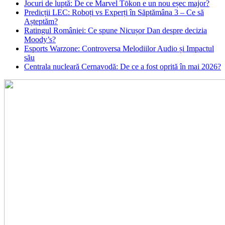
Jocuri de luptă: De ce Marvel Tōkon e un nou eșec major?
Predicții LEC: Roboți vs Experți în Săptămâna 3 – Ce să
Așteptăm?
Ratingul României: Ce spune Nicușor Dan despre decizia
Moody’s?
Esports Warzone: Controversa Melodiilor Audio și Impactul
său
Centrala nucleară Cernavodă: De ce a fost oprită în mai 2026?