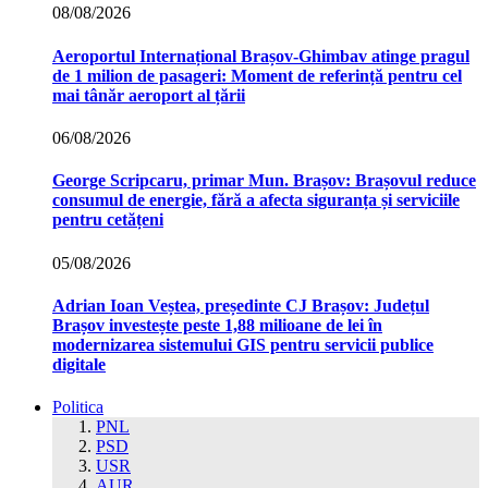
08/08/2026
Aeroportul Internațional Brașov‑Ghimbav atinge pragul
de 1 milion de pasageri: Moment de referință pentru cel
mai tânăr aeroport al țării
06/08/2026
George Scripcaru, primar Mun. Brașov: Brașovul reduce
consumul de energie, fără a afecta siguranța și serviciile
pentru cetățeni
05/08/2026
Adrian Ioan Veștea, președinte CJ Brașov: Județul
Brașov investește peste 1,88 milioane de lei în
modernizarea sistemului GIS pentru servicii publice
digitale
Politica
PNL
PSD
USR
AUR