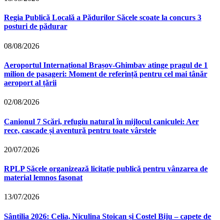
Regia Publică Locală a Pădurilor Săcele scoate la concurs 3
posturi de pădurar
08/08/2026
Aeroportul Internațional Brașov‑Ghimbav atinge pragul de 1
milion de pasageri: Moment de referință pentru cel mai tânăr
aeroport al țării
02/08/2026
Canionul 7 Scări, refugiu natural în mijlocul caniculei: Aer
rece, cascade și aventură pentru toate vârstele
20/07/2026
RPLP Săcele organizează licitație publică pentru vânzarea de
material lemnos fasonat
13/07/2026
Sântilia 2026: Celia, Niculina Stoican și Costel Biju – capete de