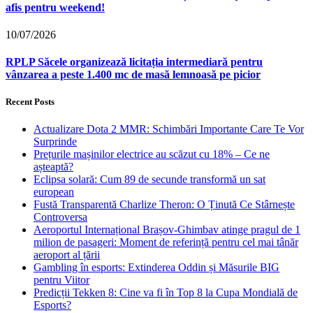
afis pentru weekend!
10/07/2026
RPLP Săcele organizează licitația intermediară pentru
vânzarea a peste 1.400 mc de masă lemnoasă pe picior
Recent Posts
Actualizare Dota 2 MMR: Schimbări Importante Care Te Vor
Surprinde
Prețurile mașinilor electrice au scăzut cu 18% – Ce ne
așteaptă?
Eclipsa solară: Cum 89 de secunde transformă un sat
european
Fustă Transparentă Charlize Theron: O Ținută Ce Stârnește
Controversa
Aeroportul Internațional Brașov‑Ghimbav atinge pragul de 1
milion de pasageri: Moment de referință pentru cel mai tânăr
aeroport al țării
Gambling în esports: Extinderea Oddin și Măsurile BIG
pentru Viitor
Predicții Tekken 8: Cine va fi în Top 8 la Cupa Mondială de
Esports?