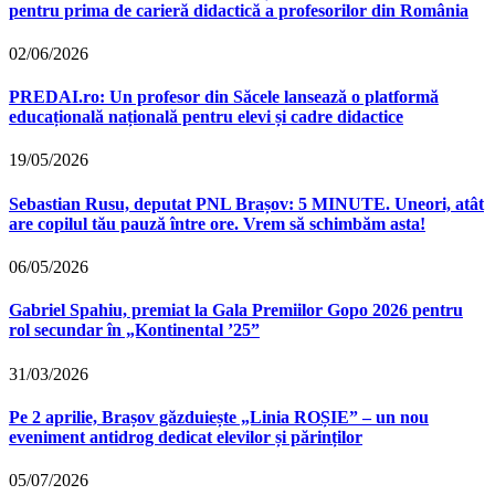
pentru prima de carieră didactică a profesorilor din România
02/06/2026
PREDAI.ro: Un profesor din Săcele lansează o platformă
educațională națională pentru elevi și cadre didactice
19/05/2026
Sebastian Rusu, deputat PNL Brașov: 5 MINUTE. Uneori, atât
are copilul tău pauză între ore. Vrem să schimbăm asta!
06/05/2026
Gabriel Spahiu, premiat la Gala Premiilor Gopo 2026 pentru
rol secundar în „Kontinental ’25”
31/03/2026
Pe 2 aprilie, Brașov găzduiește „Linia ROȘIE” – un nou
eveniment antidrog dedicat elevilor și părinților
05/07/2026