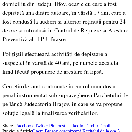
domiciliu din județul Ilfov, ocazie cu care a fost
depistată una dintre autoare, în vârstă 17 ani, care a
fost condusă la audieri și ulterior reținută pentru 24
de ore și introdusă în Centrul de Reținere și Arestare
Preventivă al I.P.J. Brașov.
Polițiștii efectuează activități de depistare a
suspectei în vârstă de 40 ani, pe numele acesteia
fiind făcută propunere de arestare în lipsă.
Cercetările sunt continuate în cadrul unui dosar
penal instrumentat sub supravegherea Parchetului de
pe lângă Judecătoria Brașov, în care se va propune
soluție legală la finalizarea verificărilor.
Share.
Facebook
Twitter
Pinterest
LinkedIn
Tumblr
Email
Previous Article
Opera Brașov organizează Recitalul de la ora 5,