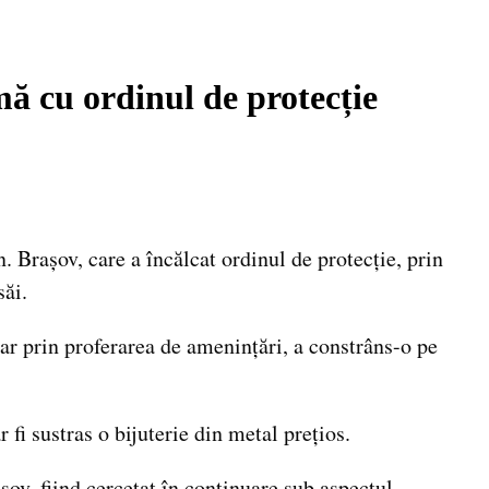
mă cu ordinul de protecție
. Brașov, care a încălcat ordinul de protecție, prin
săi.
, iar prin proferarea de amenințări, a constrâns-o pe
r fi sustras o bijuterie din metal prețios.
șov, fiind cercetat în continuare sub aspectul