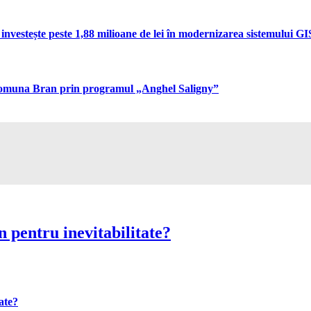
vestește peste 1,88 milioane de lei în modernizarea sistemului GIS 
n comuna Bran prin programul „Anghel Saligny”
 pentru inevitabilitate?
ate?