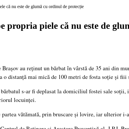
ele că nu este de glumă cu ordinul de protecție
e propria piele că nu este de glu
 Brașov au reținut un bărbat în vârstă de 35 ani din mun
 o distanță mai mică de 100 metri de fosta soție și fiii 
 bărbatul s-ar fi deplasat la domiciliul fostei sale soții
riorul locuinței.
 partea vătămată, prin bruscare și lovire, iar ulterior i-a
 Centrul de Reținere și Arestare Preventivă al I.P.J. Bra