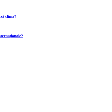
ază clima?
internaționale?