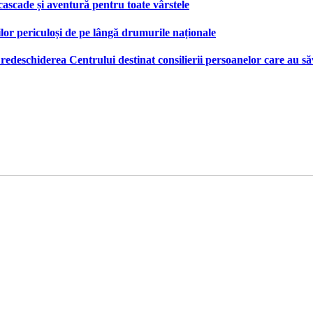
 cascade și aventură pentru toate vârstele
ilor periculoși de pe lângă drumurile naționale
deschiderea Centrului destinat consilierii persoanelor care au săv