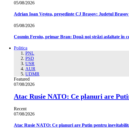
05/08/2026
Adrian Ioan Veștea, președinte CJ Brașov: Județul Brașov in
05/08/2026
Cosmin Feroiu, primar Bran: Două noi străzi asfaltate î
Politica
PNL
PSD
USR
AUR
UDMR
Featured
07/08/2026
Atac Rusie NATO: Ce planuri are Putin
Recent
07/08/2026
Atac Rusie NATO: Ce planuri are Putin pentru inevitabilit