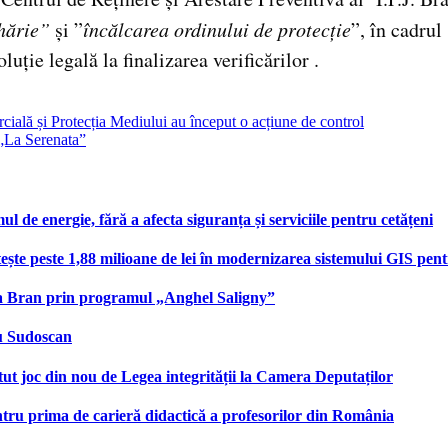
hărie”
și ”
încălcarea ordinului de protecție
”, în cadru
uție legală la finalizarea verificărilor .
ercială și Protecția Mediului au început o acțiune de control
 „La Serenata”
e energie, fără a afecta siguranța și serviciile pentru cetățeni
te peste 1,88 milioane de lei în modernizarea sistemului GIS pentru
na Bran prin programul „Anghel Saligny”
cu Sudoscan
 joc din nou de Legea integrității la Camera Deputaților
tru prima de carieră didactică a profesorilor din România