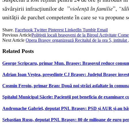
săvârșirii infracțiunilor de ”
violență în familie
”,
”tâl
unității de parchet competente în care se va propune sol
Share.
Facebook
Twitter
Pinterest
LinkedIn
Tumblr
Email
Previous Article
Polițiștii locali brașoveni de la Biroul Activitate Com
Next Article
Opera Brașov organizează Recitalul de la ora 5, intitulat
Related
Posts
George Scripcaru, primar Mun. Brașov: Brașovul reduce consumul d
Adrian Ioan Veștea, președinte CJ Brașov: Județul Brașov investeș
Cosmin Feroiu, primar Bran: Două noi străzi asfaltate în comu
Spitalul Municipal Săcele: Pacienții pot beneficia de examinare 
Andronache Gabriel, deputat PNL Brașov: PSD și AUR și-au bătut
Sebastian Rusu, deputat PNL Brașov: 80 de milioane de euro pen