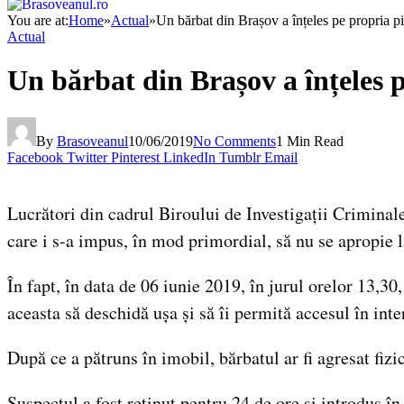
You are at:
Home
»
Actual
»
Un bărbat din Brașov a înțeles pe propria pi
Actual
Un bărbat din Brașov a înțeles p
By
Brasoveanul
10/06/2019
No Comments
1 Min Read
Facebook
Twitter
Pinterest
LinkedIn
Tumblr
Email
Lucrători din cadrul Biroului de Investigații Criminale
care i s-a impus, în mod primordial, să nu se apropie la
În fapt, în data de 06 iunie 2019, în jurul orelor 13,30,
aceasta să deschidă ușa și să îi permită accesul în inte
După ce a pătruns în imobil, bărbatul ar fi agresat fizic
Suspectul a fost reținut pentru 24 de ore și introdus în