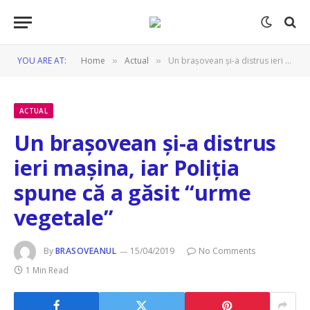
YOU ARE AT:
Home
Actual
Un brașovean și-a distrus ieri mașina, iar Poliția spune că a găsit “urme vegetale”
»
»
ACTUAL
Un brașovean și-a distrus
ieri mașina, iar Poliția
spune că a găsit “urme
vegetale”
By
BRASOVEANUL
15/04/2019
No Comments
1 Min Read