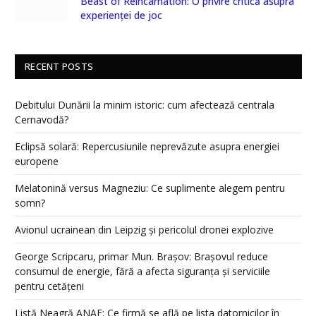
Beast of Reincarnation: O privire critică asupra
experienței de joc
RECENT POSTS
Debitului Dunării la minim istoric: cum afectează centrala
Cernavodă?
Eclipsă solară: Repercusiunile neprevăzute asupra energiei
europene
Melatonină versus Magneziu: Ce suplimente alegem pentru
somn?
Avionul ucrainean din Leipzig și pericolul dronei explozive
George Scripcaru, primar Mun. Brașov: Brașovul reduce
consumul de energie, fără a afecta siguranța și serviciile
pentru cetățeni
Listă Neagră ANAF: Ce firmă se află pe lista datornicilor în