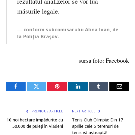
rezultatul analizelor se vor lua
măsurile legale.
conform subcomisarului Alina Ivan, de
la Poliţia Braşov.
sursa foto: Facebook
Facebook
Twitter
Pinterest
LinkedIn
Tumblr
Email
PREVIOUS ARTICLE
NEXT ARTICLE
10 noi hectare împădurite cu
Tenis Club Olimpia: Din 17
50.000 de puieţi în Vlădeni
aprilie cele 5 terenuri de
tenis vă așteaptă!