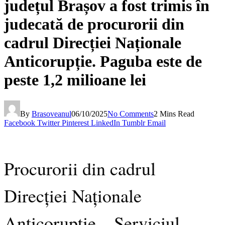
județul Brașov a fost trimis în
judecată de procurorii din
cadrul Direcției Naționale
Anticorupție. Paguba este de
peste 1,2 milioane lei
By
Brasoveanul
06/10/2025
No Comments
2 Mins Read
Facebook
Twitter
Pinterest
LinkedIn
Tumblr
Email
Procurorii din cadrul
Direcției Naționale
Anticorupție – Serviciul