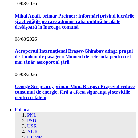
10/08/2026
Mihai Apafi, primar Prejmer: Informări privind lucrările
și activitățile pe care administrația publică locală le
desfășoară în întreaga comună
08/08/2026
Aeroportul Internațional Brașov‑Ghimbav atinge pragul
de 1 milion de pasageri: Moment de referință pentru cel
mai tânăr aeroport al țării
06/08/2026
George Scripcaru, primar Mun. Brașov: Brașovul reduce
consumul de energie, fără a afecta siguranța și serviciile
pentru cetățeni
Politica
PNL
PSD
USR
AUR
UDMR