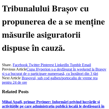
Tribunalului Brașov cu
propunerea de a se menține
măsurile asiguratorii
dispuse în cauză.
Share.
Facebook
Twitter
Pinterest
LinkedIn
Tumblr
Email
Previous Article
Cupa Hyperion s-a desfășurat în weekend la Brașov
și s-a bucurat de o participare numeroasă, cu înotători din 3 țări
Next Article
Brașovul, sub cod galben/portocaliu de vreme rea
pentru 24 de ore
Related
Posts
Mihai Apafi, primar Prejmer: Informări privind lucrările și
activitățile pe care administrația publică locală le desfășoară în