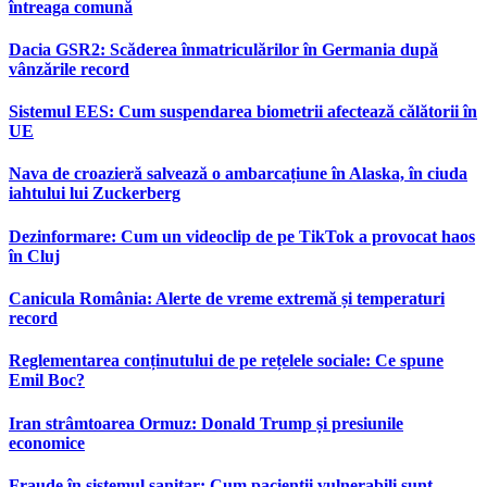
întreaga comună
Dacia GSR2: Scăderea înmatriculărilor în Germania după
vânzările record
Sistemul EES: Cum suspendarea biometrii afectează călătorii în
UE
Nava de croazieră salvează o ambarcațiune în Alaska, în ciuda
iahtului lui Zuckerberg
Dezinformare: Cum un videoclip de pe TikTok a provocat haos
în Cluj
Canicula România: Alerte de vreme extremă și temperaturi
record
Reglementarea conținutului de pe rețelele sociale: Ce spune
Emil Boc?
Iran strâmtoarea Ormuz: Donald Trump și presiunile
economice
Fraude în sistemul sanitar: Cum pacienții vulnerabili sunt