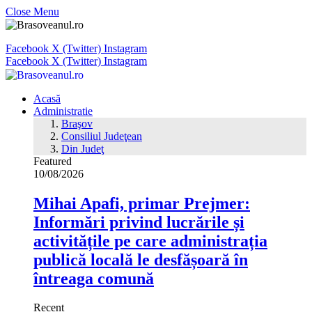
Close Menu
Facebook
X (Twitter)
Instagram
Facebook
X (Twitter)
Instagram
Acasă
Administratie
Braşov
Consiliul Judeţean
Din Judeţ
Featured
10/08/2026
Mihai Apafi, primar Prejmer:
Informări privind lucrările și
activitățile pe care administrația
publică locală le desfășoară în
întreaga comună
Recent