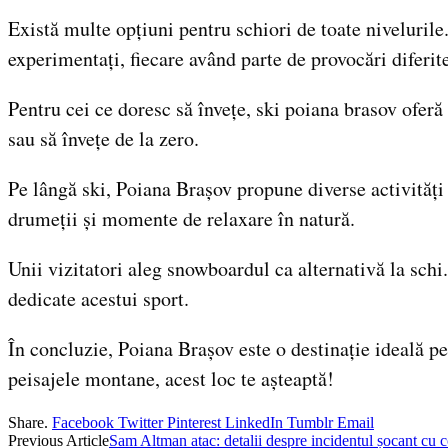
Există multe opțiuni pentru schiori de toate nivelurile
experimentați, fiecare având parte de provocări diferit
Pentru cei ce doresc să învețe, ski poiana brasov oferă 
sau să învețe de la zero.
Pe lângă ski, Poiana Brașov propune diverse activități d
drumeții și momente de relaxare în natură.
Unii vizitatori aleg snowboardul ca alternativă la schi
dedicate acestui sport.
În concluzie, Poiana Brașov este o destinație ideală pen
peisajele montane, acest loc te așteaptă!
Share.
Facebook
Twitter
Pinterest
LinkedIn
Tumblr
Email
Previous Article
Sam Altman atac: detalii despre incidentul șocant cu 