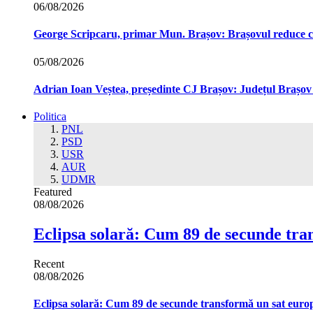
06/08/2026
George Scripcaru, primar Mun. Brașov: Brașovul reduce cons
05/08/2026
Adrian Ioan Veștea, președinte CJ Brașov: Județul Brașov in
Politica
PNL
PSD
USR
AUR
UDMR
Featured
08/08/2026
Eclipsa solară: Cum 89 de secunde tra
Recent
08/08/2026
Eclipsa solară: Cum 89 de secunde transformă un sat euro