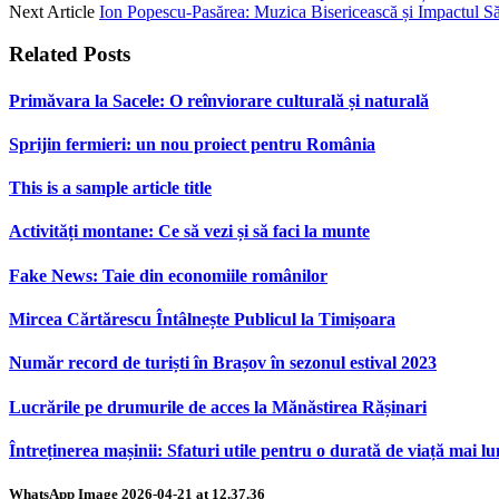
Next Article
Ion Popescu-Pasărea: Muzica Bisericească și Impactul Să
Related
Posts
Primăvara la Sacele: O reînviorare culturală și naturală
Sprijin fermieri: un nou proiect pentru România
This is a sample article title
Activități montane: Ce să vezi și să faci la munte
Fake News: Taie din economiile românilor
Mircea Cărtărescu Întâlnește Publicul la Timișoara
Număr record de turiști în Brașov în sezonul estival 2023
Lucrările pe drumurile de acces la Mănăstirea Rășinari
Întreținerea mașinii: Sfaturi utile pentru o durată de viață mai l
WhatsApp Image 2026-04-21 at 12.37.36