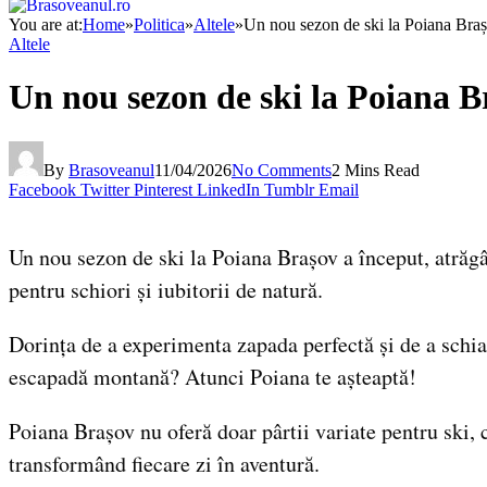
You are at:
Home
»
Politica
»
Altele
»
Un nou sezon de ski la Poiana Bra
Altele
Un nou sezon de ski la Poiana B
By
Brasoveanul
11/04/2026
No Comments
2 Mins Read
Facebook
Twitter
Pinterest
LinkedIn
Tumblr
Email
Un nou sezon de ski la Poiana Brașov a început, atrăgân
pentru schiori și iubitorii de natură.
Dorința de a experimenta zapada perfectă și de a schia 
escapadă montană? Atunci Poiana te așteaptă!
Poiana Brașov nu oferă doar pârtii variate pentru ski,
transformând fiecare zi în aventură.