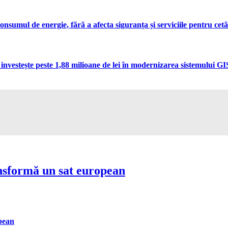
umul de energie, fără a afecta siguranța și serviciile pentru cetă
vestește peste 1,88 milioane de lei în modernizarea sistemului GIS 
nsformă un sat european
pean