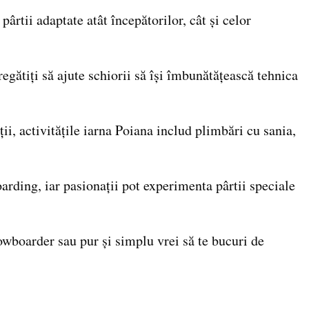
ârtii adaptate atât începătorilor, cât și celor
regătiți să ajute schiorii să își îmbunătățească tehnica
ții, activitățile iarna Poiana includ plimbări cu sania,
arding, iar pasionații pot experimenta pârtii speciale
nowboarder sau pur și simplu vrei să te bucuri de