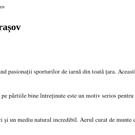
șov
rașov
d pasionații sporturilor de iarnă din toată țara. Aceast
pe pârtiile bine întreținute este un motiv serios pentru
 ci și un mediu natural incredibil. Aerul curat de munte