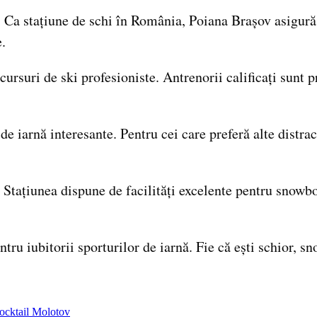
. Ca stațiune de schi în România, Poiana Brașov asigură p
e.
cursuri de ski profesioniste. Antrenorii calificați sunt p
e iarnă interesante. Pentru cei care preferă alte distrac
. Stațiunea dispune de facilități excelente pentru snowbo
tru iubitorii sporturilor de iarnă. Fie că ești schior, s
cocktail Molotov