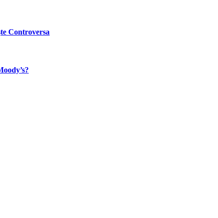
ște Controversa
 Moody’s?