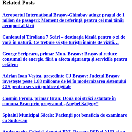
Related
Posts
Aeroportul Internațional Brașov‑Ghimbav atinge pragul de 1
milion de pasageri: Moment de referință pentru cel mai tânăr
aeroport al țării
Canionul și Tiroliana 7 Scări – destinația ideală pentru o zi de
vară în natură. Ce trebuie să știe turiștii înainte de vizită…
George Scripcaru, primar Mun. Brașov: Brașovul reduce
consumul de energie, fără a afecta siguranța și serviciile pentru
cetățeni
Adrian Ioan Veștea, președinte CJ Brașov: Județul Brașov
investește peste 1,88 milioane de lei în modernizarea sistemului
GIS pentru servicii publice digitale
Cosmin Feroiu, primar Bran: Două noi străzi asfaltate în
comuna Bran prin programul „Anghel Saligny”
Spitalul Municipal Săcele: Pacienții pot beneficia de examinare
cu Sudoscan
Andronache Gabriel, deputat PNL Brașov: PSD și AUR și-au