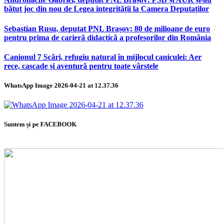
bătut joc din nou de Legea integrității la Camera Deputaților
Sebastian Rusu, deputat PNL Brașov: 80 de milioane de euro
pentru prima de carieră didactică a profesorilor din România
Canionul 7 Scări, refugiu natural în mijlocul caniculei: Aer
rece, cascade și aventură pentru toate vârstele
WhatsApp Image 2026-04-21 at 12.37.36
Suntem și pe FACEBOOK