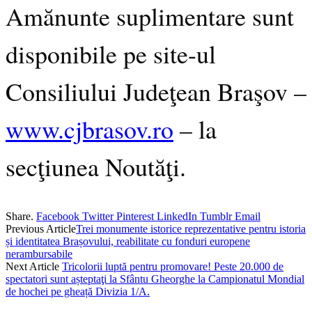
Amănunte suplimentare sunt
disponibile pe site-ul
Consiliului Judeţean Braşov –
www.cjbrasov.ro
– la
secţiunea Noutăţi.
Share.
Facebook
Twitter
Pinterest
LinkedIn
Tumblr
Email
Previous Article
Trei monumente istorice reprezentative pentru istoria
și identitatea Brașovului, reabilitate cu fonduri europene
nerambursabile
Next Article
Tricolorii luptă pentru promovare! Peste 20.000 de
spectatori sunt așteptaţi la Sfântu Gheorghe la Campionatul Mondial
de hochei pe gheață Divizia 1/A.