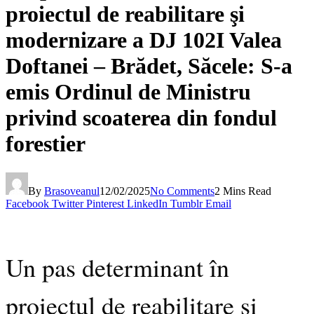
proiectul de reabilitare şi
modernizare a DJ 102I Valea
Doftanei – Brădet, Săcele: S-a
emis Ordinul de Ministru
privind scoaterea din fondul
forestier
By
Brasoveanul
12/02/2025
No Comments
2 Mins Read
Facebook
Twitter
Pinterest
LinkedIn
Tumblr
Email
Un pas determinant în
proiectul de reabilitare şi