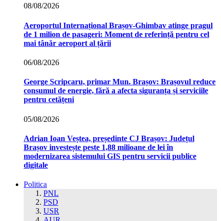
08/08/2026
Aeroportul Internațional Brașov‑Ghimbav atinge pragul
de 1 milion de pasageri: Moment de referință pentru cel
mai tânăr aeroport al țării
06/08/2026
George Scripcaru, primar Mun. Brașov: Brașovul reduce
consumul de energie, fără a afecta siguranța și serviciile
pentru cetățeni
05/08/2026
Adrian Ioan Veștea, președinte CJ Brașov: Județul
Brașov investește peste 1,88 milioane de lei în
modernizarea sistemului GIS pentru servicii publice
digitale
Politica
PNL
PSD
USR
AUR