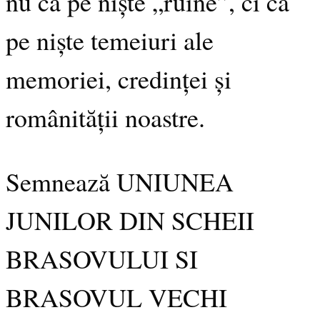
nu ca pe niște „ruine”, ci ca
pe niște temeiuri ale
memoriei, credinței și
românității noastre.
Semnează UNIUNEA
JUNILOR DIN SCHEII
BRASOVULUI SI
BRASOVUL VECHI