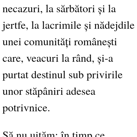
necazuri, la sărbători și la
jertfe, la lacrimile și nădejdile
unei comunități românești
care, veacuri la rând, și-a
purtat destinul sub privirile
unor stăpâniri adesea
potrivnice.
Să nu uităm: în timp ce