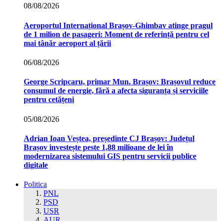
08/08/2026
Aeroportul Internațional Brașov‑Ghimbav atinge pragul
de 1 milion de pasageri: Moment de referință pentru cel
mai tânăr aeroport al țării
06/08/2026
George Scripcaru, primar Mun. Brașov: Brașovul reduce
consumul de energie, fără a afecta siguranța și serviciile
pentru cetățeni
05/08/2026
Adrian Ioan Veștea, președinte CJ Brașov: Județul
Brașov investește peste 1,88 milioane de lei în
modernizarea sistemului GIS pentru servicii publice
digitale
Politica
PNL
PSD
USR
AUR