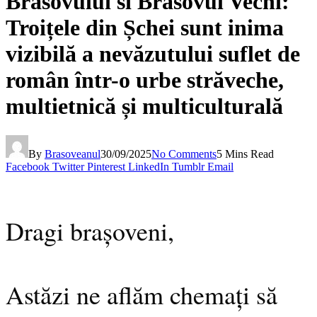
Brasovului si Brasovul Vechi:
Troițele din Șchei sunt inima
vizibilă a nevăzutului suflet de
român într-o urbe străveche,
multietnică și multiculturală
By
Brasoveanul
30/09/2025
No Comments
5 Mins Read
Facebook
Twitter
Pinterest
LinkedIn
Tumblr
Email
Dragi brașoveni,
Astăzi ne aflăm chemați să