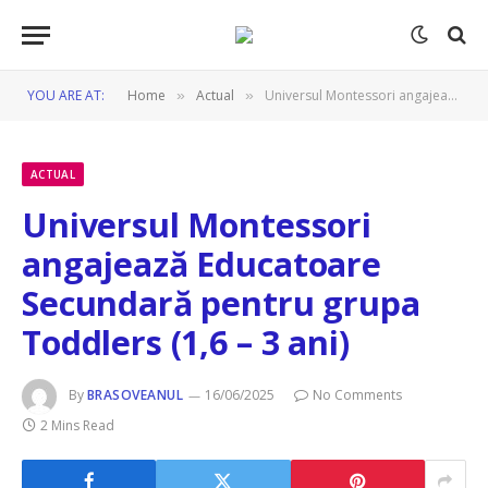
YOU ARE AT:
Home
Actual
Universul Montessori angajează Educatoare Secundară pentru grupa Toddlers (1,6 – 3 ani)
»
»
ACTUAL
Universul Montessori
angajează Educatoare
Secundară pentru grupa
Toddlers (1,6 – 3 ani)
By
BRASOVEANUL
16/06/2025
No Comments
2 Mins Read