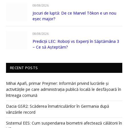
08/08/2026
Jocuri de luptă: De ce Marvel Tōkon e un nou
eșec major?
08/08/2026
Predicții LEC: Roboți vs Experți în Săptămâna 3
– Ce să Așteptăm?
RECENT POSTS
Mihai Apafi, primar Prejmer: Informări privind lucrările și
activitățile pe care administrația publică locală le desfășoară în
întreaga comună
Dacia GSR2: Scăderea înmatriculărilor în Germania după
vânzările record
Sistemul EES: Cum suspendarea biometrii afectează călătorii în