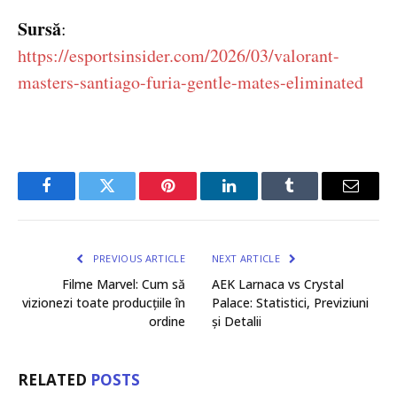
Sursă
:
https://esportsinsider.com/2026/03/valorant-
masters-santiago-furia-gentle-mates-eliminated
Facebook
Twitter
Pinterest
LinkedIn
Tumblr
Email
PREVIOUS ARTICLE
NEXT ARTICLE
Filme Marvel: Cum să
AEK Larnaca vs Crystal
vizionezi toate producțiile în
Palace: Statistici, Previziuni
ordine
și Detalii
RELATED
POSTS