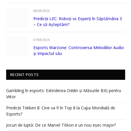
08/08/2026
Predicții LEC: Roboți vs Experți în Săptămâna 3
– Ce să Așteptăm?
07/08/2026
Esports Warzone: Controversa Melodiilor Audio
și Impactul său
RECENT POSTS
Gambling în esports: Extinderea Oddin și Măsurile BIG pentru
Viitor
Predicții Tekken 8: Cine va fi în Top 8 la Cupa Mondială de
Esports?
Jocuri de luptă: De ce Marvel Tōkon e un nou eșec major?