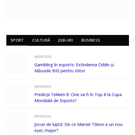
SPORT
CULTURĂ
JOB-URI
BUSINESS
08/08/2026
Gambling în esports: Extinderea Oddin și
Măsurile BIG pentru Viitor
08/08/2026
Predicții Tekken 8: Cine va fi în Top 8 la Cupa
Mondială de Esports?
08/08/2026
Jocuri de luptă: De ce Marvel Tōkon e un nou
eșec major?