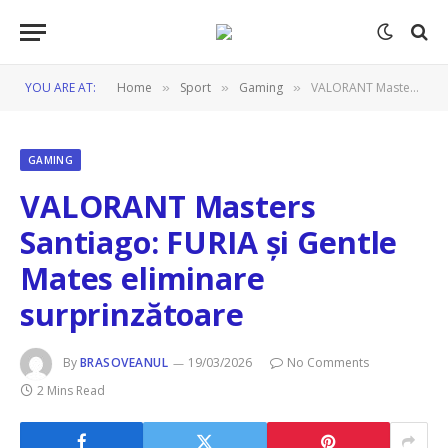
YOU ARE AT:
Home
Sport
Gaming
VALORANT Masters Santiago: FURIA și Gentle Mates eliminare surprinzătoare
»
»
»
GAMING
VALORANT Masters
Santiago: FURIA și Gentle
Mates eliminare
surprinzătoare
By
BRASOVEANUL
19/03/2026
No Comments
2 Mins Read