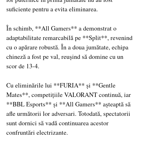
suficiente pentru a evita eliminarea.
În schimb, **All Gamers** a demonstrat o
adaptabilitate remarcabilă pe **Split**, revenind
cu o apărare robustă. În a doua jumătate, echipa
chineză a fost pe val, reușind să domine cu un
scor de 13-4.
Cu eliminările lui **FURIA** și **Gentle
Mates**, competițiile VALORANT continuă, iar
**BBL Esports** și **All Gamers** așteaptă să
afle următorii lor adversari. Totodată, spectatorii
sunt dornici să vadă continuarea acestor
confruntări electrizante.