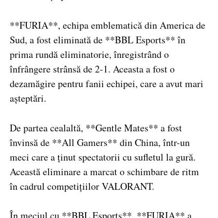
**FURIA**, echipa emblematică din America de
Sud, a fost eliminată de **BBL Esports** în
prima rundă eliminatorie, înregistrând o
înfrângere strânsă de 2-1. Aceasta a fost o
dezamăgire pentru fanii echipei, care a avut mari
așteptări.
De partea cealaltă, **Gentle Mates** a fost
învinsă de **All Gamers** din China, într-un
meci care a ținut spectatorii cu sufletul la gură.
Această eliminare a marcat o schimbare de ritm
în cadrul competițiilor VALORANT.
În meciul cu **BBL Esports**, **FURIA** a