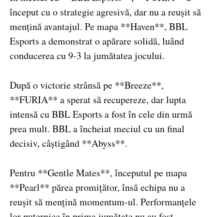
început cu o strategie agresivă, dar nu a reușit să
mențină avantajul. Pe mapa **Haven**, BBL
Esports a demonstrat o apărare solidă, luând
conducerea cu 9-3 la jumătatea jocului.
După o victorie strânsă pe **Breeze**,
**FURIA** a sperat să recupereze, dar lupta
intensă cu BBL Esports a fost în cele din urmă
prea mult. BBL a încheiat meciul cu un final
decisiv, câștigând **Abyss**.
Pentru **Gentle Mates**, începutul pe mapa
**Pearl** părea promițător, însă echipa nu a
reușit să mențină momentum-ul. Performanțele
lor puternice în prima jumătate nu au fost