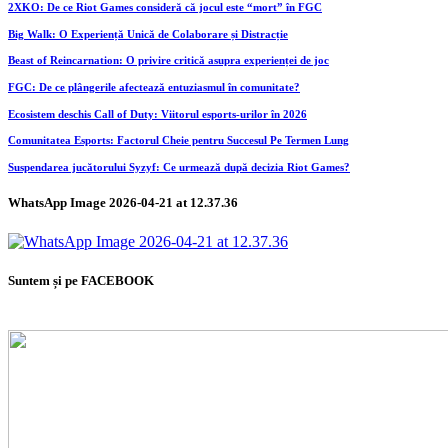
2XKO: De ce Riot Games consideră că jocul este “mort” în FGC
Big Walk: O Experiență Unică de Colaborare și Distracție
Beast of Reincarnation: O privire critică asupra experienței de joc
FGC: De ce plângerile afectează entuziasmul în comunitate?
Ecosistem deschis Call of Duty: Viitorul esports-urilor în 2026
Comunitatea Esports: Factorul Cheie pentru Succesul Pe Termen Lung
Suspendarea jucătorului Syzyf: Ce urmează după decizia Riot Games?
WhatsApp Image 2026-04-21 at 12.37.36
Suntem și pe FACEBOOK