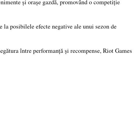
evenimente și orașe gazdă, promovând o competiție
 la posibilele efecte negative ale unui sezon de
u legătura între performanță și recompense, Riot Games