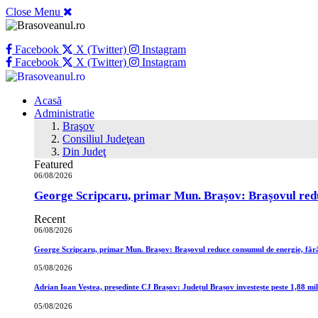
Close Menu
Facebook
X (Twitter)
Instagram
Facebook
X (Twitter)
Instagram
Acasă
Administratie
Braşov
Consiliul Judeţean
Din Judeţ
Featured
06/08/2026
George Scripcaru, primar Mun. Brașov: Brașovul reduce
Recent
06/08/2026
George Scripcaru, primar Mun. Brașov: Brașovul reduce consumul de energie, fără a
05/08/2026
Adrian Ioan Veștea, președinte CJ Brașov: Județul Brașov investește peste 1,88 mili
05/08/2026