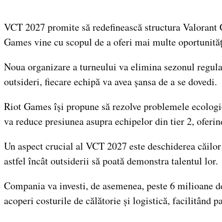
VCT 2027 promite să redefinească structura Valorant C
Games vine cu scopul de a oferi mai multe oportunități
Noua organizare a turneului va elimina sezonul regulat 
outsideri, fiecare echipă va avea șansa de a se dovedi.
Riot Games își propune să rezolve problemele ecologic
va reduce presiunea asupra echipelor din tier 2, oferin
Un aspect crucial al VCT 2027 este deschiderea căilor 
astfel încât outsiderii să poată demonstra talentul lor.
Compania va investi, de asemenea, peste 6 milioane de 
acoperi costurile de călătorie și logistică, facilitând p