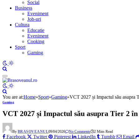
Social
Business
Eveniment
Job-uri
Cultura
Educatie
Eveniment
Cooking
Sport
Gaming
You are at:
Home
»
Sport
»
Gaming
»
VCT 2027 și Impactul său asupra Ti
Gaming
VCT 2027 și Impactul său asupra Tier 2 în
By
BRASOVEANUL
09/04/2026
No Comments
2 Mins Read
Facebook
Twitter
Pinterest
LinkedIn
Tumblr
Email