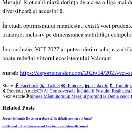
Mesajul Riot subliniază dorința de a crea o ligă mai 
diversificată și accesibilă.
În ciuda optimismului manifestat, există voci prudente
tranziție, inclusiv pe dimensiunea stabilității echipelo
În concluzie, VCT 2027 ar putea oferi o soluție viabi
poate redefini viitorul ecosistemului Valorant.
Sursă
:
https://esportsinsider.com/2026/04/2027-vct-s
Share.
Facebook
Twitter
Pinterest
LinkedIn
Tumblr
Previous Article
CNA: Controversele Închiderii Postului Realitatea 
Next Article
Iubirea Mântuitorului: Mesajul profund la Denia celor 
Related
Posts
Jocuri de luptă: De ce nu trebuie să fie dificile pentru a fi bune?
Riftbound: T1 și Crossover-ul Fascinant cu Skin-urile World