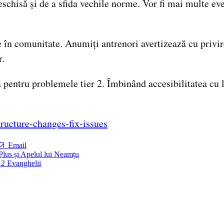
deschisă și de a sfida vechile norme. Vor fi mai multe 
 în comunitate. Anumiți antrenori avertizează cu privire
r.
lă pentru problemele tier 2. Îmbinând accesibilitatea c
tructure-changes-fix-issues
Email
Plus și Apelul lui Neamțu
12 Evanghelii