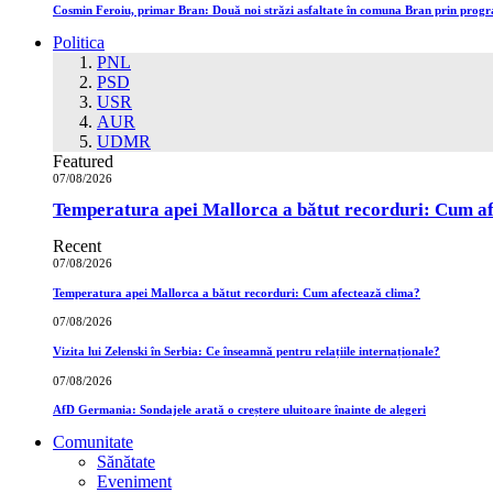
Cosmin Feroiu, primar Bran: Două noi străzi asfaltate în comuna Bran prin prog
Politica
PNL
PSD
USR
AUR
UDMR
Featured
07/08/2026
Temperatura apei Mallorca a bătut recorduri: Cum a
Recent
07/08/2026
Temperatura apei Mallorca a bătut recorduri: Cum afectează clima?
07/08/2026
Vizita lui Zelenski în Serbia: Ce înseamnă pentru relațiile internaționale?
07/08/2026
AfD Germania: Sondajele arată o creștere uluitoare înainte de alegeri
Comunitate
Sănătate
Eveniment