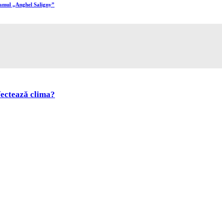
ramul „Anghel Saligny”
fectează clima?