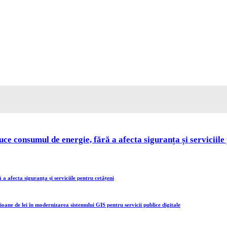
 consumul de energie, fără a afecta siguranța și serviciile 
 afecta siguranța și serviciile pentru cetățeni
oane de lei în modernizarea sistemului GIS pentru servicii publice digitale