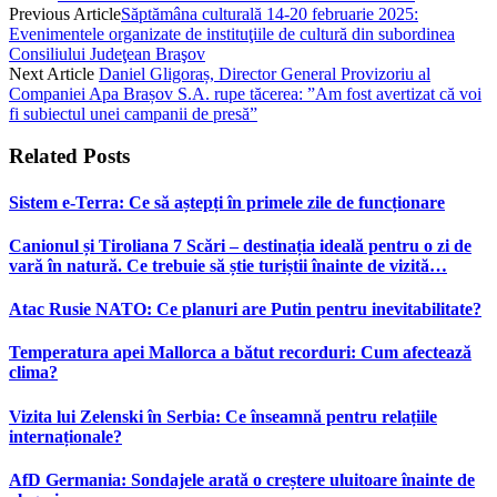
Previous Article
Săptămâna culturală 14-20 februarie 2025:
Evenimentele organizate de instituţiile de cultură din subordinea
Consiliului Judeţean Braşov
Next Article
Daniel Gligoraș, Director General Provizoriu al
Companiei Apa Brașov S.A. rupe tăcerea: ”Am fost avertizat că voi
fi subiectul unei campanii de presă”
Related
Posts
Sistem e-Terra: Ce să aștepți în primele zile de funcționare
Canionul și Tiroliana 7 Scări – destinația ideală pentru o zi de
vară în natură. Ce trebuie să știe turiștii înainte de vizită…
Atac Rusie NATO: Ce planuri are Putin pentru inevitabilitate?
Temperatura apei Mallorca a bătut recorduri: Cum afectează
clima?
Vizita lui Zelenski în Serbia: Ce înseamnă pentru relațiile
internaționale?
AfD Germania: Sondajele arată o creștere uluitoare înainte de