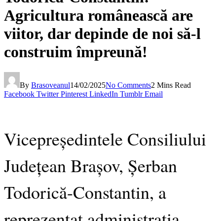
Agricultura românească are
viitor, dar depinde de noi să-l
construim împreună!
By
Brasoveanul
14/02/2025
No Comments
2 Mins Read
Facebook
Twitter
Pinterest
LinkedIn
Tumblr
Email
Vicepreședintele Consiliului
Județean Brașov, Șerban
Todorică-Constantin, a
reprezentat administrația