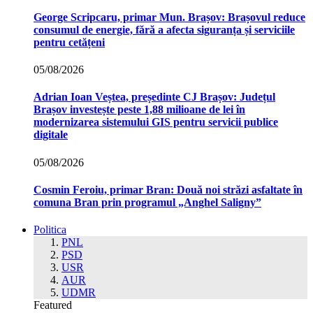
George Scripcaru, primar Mun. Brașov: Brașovul reduce
consumul de energie, fără a afecta siguranța și serviciile
pentru cetățeni
05/08/2026
Adrian Ioan Veștea, președinte CJ Brașov: Județul
Brașov investește peste 1,88 milioane de lei în
modernizarea sistemului GIS pentru servicii publice
digitale
05/08/2026
Cosmin Feroiu, primar Bran: Două noi străzi asfaltate în
comuna Bran prin programul „Anghel Saligny”
Politica
PNL
PSD
USR
AUR
UDMR
Featured