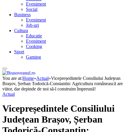
Eveniment
Social
Business
Eveniment
Job-uri
Cultura
Educatie
Eveniment
Cooking
Sport
Gaming
You are at:
Home
»
Actual
»
Vicepreședintele Consiliului Județean
Brașov, Șerban Todorică-Constantin: Agricultura românească are
viitor, dar depinde de noi să-l construim împreună!
Actual
Vicepreședintele Consiliului
Județean Brașov, Șerban
Todorică-Constantin: