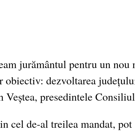
eam jurământul pentru un nou m
 obiectiv: dezvoltarea județului
n Veștea, presedintele Consiliu
din cel de-al treilea mandat, po