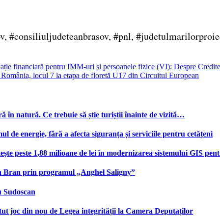
v, #consiliuljudeteanbrasov, #pnl, #judetulmarilorproie
cație financiară pentru IMM-uri și persoanele fizice (VI): Despre Creditel
mânia, locul 7 la etapa de floretă U17 din Circuitul European
ă în natură. Ce trebuie să știe turiștii înainte de vizită…
e energie, fără a afecta siguranța și serviciile pentru cetățeni
te peste 1,88 milioane de lei în modernizarea sistemului GIS pentru
na Bran prin programul „Anghel Saligny”
cu Sudoscan
 joc din nou de Legea integrității la Camera Deputaților