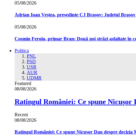
05/08/2026
Adrian Ioan Veștea, președinte CJ Brașov: Județul Brașov in
05/08/2026
Cosmin Feroiu, primar Bran: Două noi străzi asfaltate î
Politica
PNL
PSD
USR
AUR
UDMR
Featured
08/08/2026
Ratingul României: Ce spune Nicușor 
Recent
08/08/2026
Ratingul României: Ce spune Nicușor Dan despre decizia