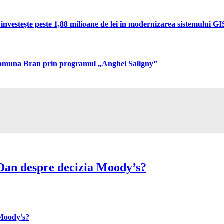
vestește peste 1,88 milioane de lei în modernizarea sistemului GIS 
n comuna Bran prin programul „Anghel Saligny”
Dan despre decizia Moody’s?
 Moody’s?