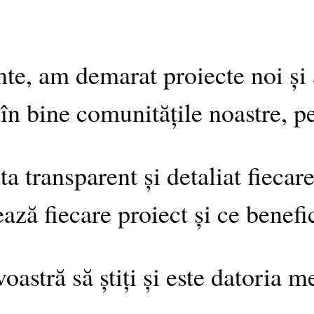
ante, am demarat proiecte noi ș
în bine comunitățile noastre, p
ta transparent și detaliat fiecar
ează fiecare proiect și ce benef
astră să știți și este datoria m