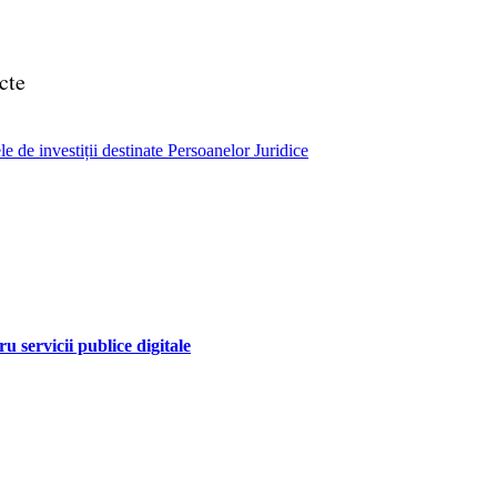
cte
e de investiții destinate Persoanelor Juridice
 servicii publice digitale