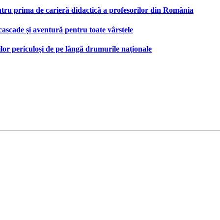
tru prima de carieră didactică a profesorilor din România
 cascade și aventură pentru toate vârstele
ilor periculoși de pe lângă drumurile naționale