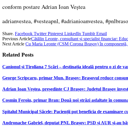
conform postare Adrian Ioan Veștea
adrianvestea, #vesteapnl, #adrianioanvestea, #pnlbraso
Share.
Facebook
Twitter
Pinterest
LinkedIn
Tumblr
Email
Previous Article
Cătălin Leonte, consultant și specialist financiar: Edu
Next Article
Cu Maria Leonte (CSM Corona Brașov) în componență, Ro
Related
Posts
Canionul și Tiroliana 7 Scări – destinația ideală pentru o zi de var
George Scripcaru, primar Mun. Brașov: Brașovul reduce consumul d
Adrian Ioan Veștea, președinte CJ Brașov: Județul Brașov investeș
Cosmin Feroiu, primar Bran: Două noi străzi asfaltate în comu
Spitalul Municipal Săcele: Pacienții pot beneficia de examinare 
Andronache Gabriel, deputat PNL Brașov: PSD și AUR și-au bătut