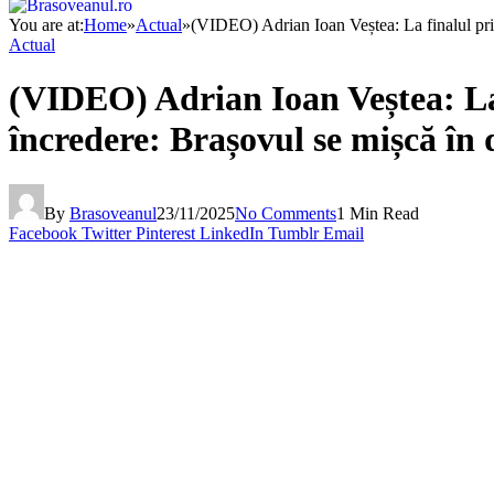
You are at:
Home
»
Actual
»
(VIDEO) Adrian Ioan Veștea: La finalul prim
Actual
(VIDEO) Adrian Ioan Veștea: La 
încredere: Brașovul se mișcă în 
By
Brasoveanul
23/11/2025
No Comments
1 Min Read
Facebook
Twitter
Pinterest
LinkedIn
Tumblr
Email