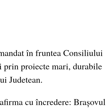
andat în fruntea Consiliului
 prin proiecte mari, durabile
lui Judetean.
t afirma cu încredere: Brașovul