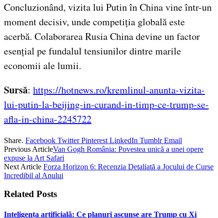
Concluzionând, vizita lui Putin în China vine într-un
moment decisiv, unde competiția globală este
acerbă. Colaborarea Rusia China devine un factor
esențial pe fundalul tensiunilor dintre marile
economii ale lumii.
Sursă
:
https://hotnews.ro/kremlinul-anunta-vizita-
lui-putin-la-beijing-in-curand-in-timp-ce-trump-se-
afla-in-china-2245722
Share.
Facebook
Twitter
Pinterest
LinkedIn
Tumblr
Email
Previous Article
Van Gogh România: Povestea unică a unei opere
expuse la Art Safari
Next Article
Forza Horizon 6: Recenzia Detaliată a Jocului de Curse
Incredibil al Anului
Related
Posts
Inteligența artificială: Ce planuri ascunse are Trump cu Xi