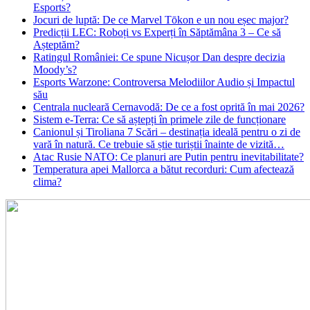
Esports?
Jocuri de luptă: De ce Marvel Tōkon e un nou eșec major?
Predicții LEC: Roboți vs Experți în Săptămâna 3 – Ce să
Așteptăm?
Ratingul României: Ce spune Nicușor Dan despre decizia
Moody’s?
Esports Warzone: Controversa Melodiilor Audio și Impactul
său
Centrala nucleară Cernavodă: De ce a fost oprită în mai 2026?
Sistem e-Terra: Ce să aștepți în primele zile de funcționare
Canionul și Tiroliana 7 Scări – destinația ideală pentru o zi de
vară în natură. Ce trebuie să știe turiștii înainte de vizită…
Atac Rusie NATO: Ce planuri are Putin pentru inevitabilitate?
Temperatura apei Mallorca a bătut recorduri: Cum afectează
clima?