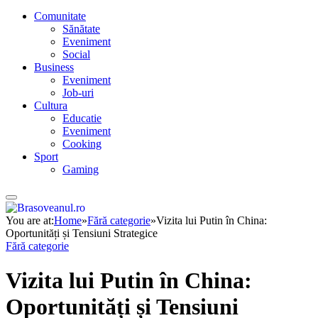
Comunitate
Sănătate
Eveniment
Social
Business
Eveniment
Job-uri
Cultura
Educatie
Eveniment
Cooking
Sport
Gaming
You are at:
Home
»
Fără categorie
»
Vizita lui Putin în China:
Oportunități și Tensiuni Strategice
Fără categorie
Vizita lui Putin în China:
Oportunități și Tensiuni