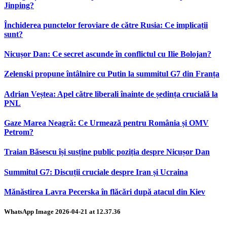
Jinping?
Închiderea punctelor feroviare de către Rusia: Ce implicații
sunt?
Nicușor Dan: Ce secret ascunde în conflictul cu Ilie Bolojan?
Zelenski propune întâlnire cu Putin la summitul G7 din Franța
Adrian Veștea: Apel către liberali înainte de ședința crucială la
PNL
Gaze Marea Neagră: Ce Urmează pentru România și OMV
Petrom?
Traian Băsescu își susține public poziția despre Nicușor Dan
Summitul G7: Discuții cruciale despre Iran și Ucraina
Mănăstirea Lavra Pecerska în flăcări după atacul din Kiev
WhatsApp Image 2026-04-21 at 12.37.36