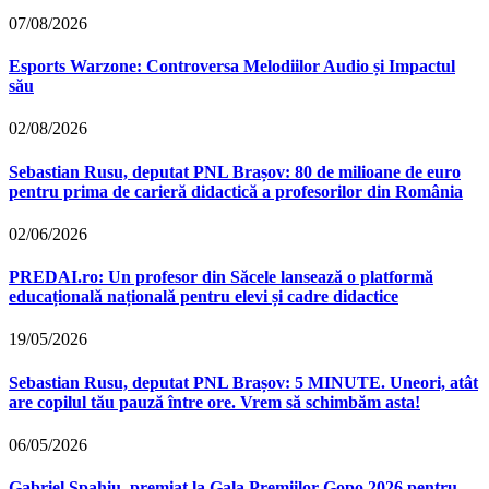
07/08/2026
Esports Warzone: Controversa Melodiilor Audio și Impactul
său
02/08/2026
Sebastian Rusu, deputat PNL Brașov: 80 de milioane de euro
pentru prima de carieră didactică a profesorilor din România
02/06/2026
PREDAI.ro: Un profesor din Săcele lansează o platformă
educațională națională pentru elevi și cadre didactice
19/05/2026
Sebastian Rusu, deputat PNL Brașov: 5 MINUTE. Uneori, atât
are copilul tău pauză între ore. Vrem să schimbăm asta!
06/05/2026
Gabriel Spahiu, premiat la Gala Premiilor Gopo 2026 pentru