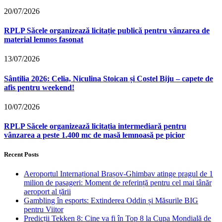
20/07/2026
RPLP Săcele organizează licitație publică pentru vânzarea de
material lemnos fasonat
13/07/2026
Sântilia 2026: Celia, Niculina Stoican și Costel Biju – capete de
afis pentru weekend!
10/07/2026
RPLP Săcele organizează licitația intermediară pentru
vânzarea a peste 1.400 mc de masă lemnoasă pe picior
Recent Posts
Aeroportul Internațional Brașov‑Ghimbav atinge pragul de 1
milion de pasageri: Moment de referință pentru cel mai tânăr
aeroport al țării
Gambling în esports: Extinderea Oddin și Măsurile BIG
pentru Viitor
Predicții Tekken 8: Cine va fi în Top 8 la Cupa Mondială de