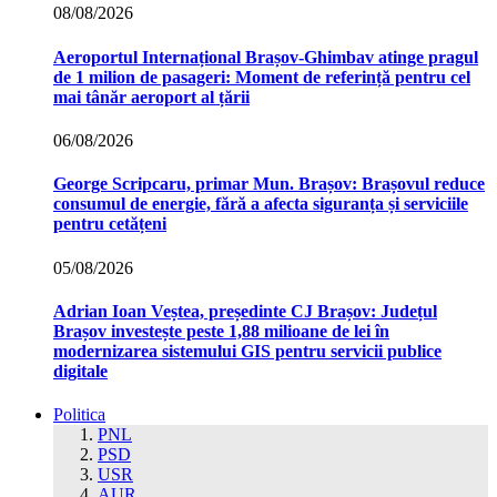
08/08/2026
Aeroportul Internațional Brașov‑Ghimbav atinge pragul
de 1 milion de pasageri: Moment de referință pentru cel
mai tânăr aeroport al țării
06/08/2026
George Scripcaru, primar Mun. Brașov: Brașovul reduce
consumul de energie, fără a afecta siguranța și serviciile
pentru cetățeni
05/08/2026
Adrian Ioan Veștea, președinte CJ Brașov: Județul
Brașov investește peste 1,88 milioane de lei în
modernizarea sistemului GIS pentru servicii publice
digitale
Politica
PNL
PSD
USR
AUR