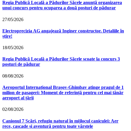
Regia Publică Locală a Pădurilor Săcele anunță organizarea
unui concurs pentru ocuparea a două posturi de pădurar
27/05/2026
Electroprecizia AG angajează Inginer constructor. Detaliile în
știre!
18/05/2026
Regia Publică Locală a Pădurilor Săcele scoate la concurs 3
posturi de pădurar
08/08/2026
Aeroportul Internațional Brașov‑Ghimbav atinge pragul de 1
milion de pasageri: Moment de referință pentru cel mai tânăr
aeroport al țării
02/08/2026
Canionul 7 Scări, refugiu natural în mijlocul caniculei: Aer
rece, cascade și aventură pentru toate vârstele