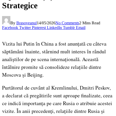
Strategice
By
Brasoveanul
14/05/2026
No Comments
2 Mins Read
Facebook
Twitter
Pinterest
LinkedIn
Tumblr
Email
Vizita lui Putin în China a fost anunțată cu câteva
săptămâni înainte, stârnind mult interes în rândul
analiștilor de pe scena internațională. Această
întâlnire promite să consolideze relațiile dintre
Moscova și Beijing.
Purtătorul de cuvânt al Kremlinului, Dmitri Peskov,
a declarat că pregătirile sunt aproape finalizate, ceea
ce indică importanța pe care Rusia o atribuie acestei
vizite. În anii precedenți, relațiile dintre Rusia și