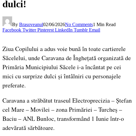
dulci!
By
Brasoveanul
02/06/2026
No Comments
1 Min Read
Facebook
Twitter
Pinterest
LinkedIn
Tumblr
Email
Ziua Copilului a adus voie bună în toate cartierele
Săcelelui, unde Caravana de Înghețată organizată de
Primăria Municipiului Săcele i‑a încântat pe cei
mici cu surprize dulci și întâlniri cu personajele
preferate.
Caravana a străbătut traseul Electroprecizia – Ștefan
cel Mare – Movilei – zona Primăriei – Turcheș –
Baciu – ANL Bunloc, transformând 1 Iunie într-o
adevărată sărbătoare.