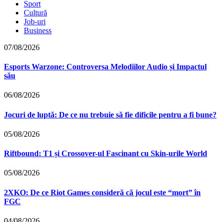
Sport
Cultură
Job-uri
Business
07/08/2026
Esports Warzone: Controversa Melodiilor Audio și Impactul
său
06/08/2026
Jocuri de luptă: De ce nu trebuie să fie dificile pentru a fi bune?
05/08/2026
Riftbound: T1 și Crossover-ul Fascinant cu Skin-urile World
05/08/2026
2XKO: De ce Riot Games consideră că jocul este “mort” în
FGC
04/08/2026