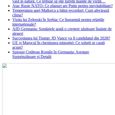
vară în natură. Ce trebuie să știe turiștii înainte de vizită…
Atac Rusie NATO: Ce planuri are Putin pentru inevitabilitate?
Temperatura apei Mallorca a bătut recorduri: Cum afectează
clima?
Vizita lui Zelenski în Serbia: Ce înseamnă pentru relațiile
internaționale?
AfD Germania: Sondajele arată o creștere uluitoare înainte de
alegeri
Succesiunea lui Trump: JD Vance va fi candidatul din 2028?
UE și Marocul în chestiunea migrației: Ce soluții se caută
acum?
Spionaj Cetățean Român în Germania: Arestare
Surprinzătoare și Detalii