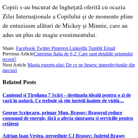
Copiii s-au bucurat de înghețată oferită cu ocazia
Zilei Internaționale a Copilului și de momente pline
de entuziasm alături de Mickey și Minnie, care au
adus un plus de magie evenimentului.
Share.
Facebook
Twitter
Pinterest
LinkedIn
Tumblr
Email
Previous Article
Cutremur Italia de 6,2: Care sunt detaliile seismului
recent?
Next Article
Magia esports-ului: De ce ne lipsesc imperfecțiunile din
meciuri
Related
Posts
Canionul și Tiroliana 7 Scări – destinația ideală pentru o zi de
vară în natură. Ce trebuie să știe turiștii înainte de vizită…
George Scripcaru, primar Mun. Brașov: Brașovul reduce
consumul de energie, fără a afecta siguranța și serviciile pentru
cetățeni
Adrian Ioan Veștea, președinte CJ Brașov: Județul Brașov