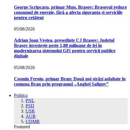
George Scripcaru, primar Mun. Brașov: Brașovul reduce
consumul de energie, fără a afecta siguranța și serviciile
pentru cetățeni
05/08/2026
Adrian Ioan Veștea, președinte CJ Brașov: Județul
Brașov investește peste 1,88 milioane de lei în
modernizarea sistemului GIS pentru servicii publice
digitale
05/08/2026
Cosmin Feroiu, primar Bran: Două noi străzi asfaltate în
comuna Bran prin programul „Anghel Saligny”
Politica
PNL
PSD
USR
AUR
UDMR
Featured