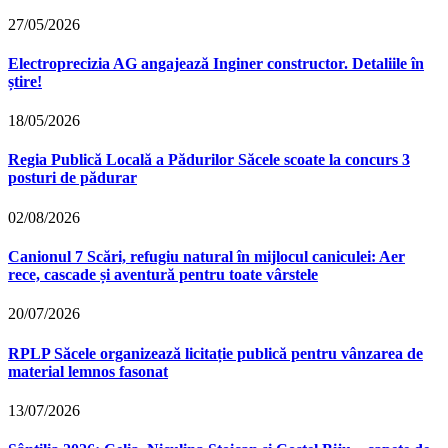
27/05/2026
Electroprecizia AG angajează Inginer constructor. Detaliile în
știre!
18/05/2026
Regia Publică Locală a Pădurilor Săcele scoate la concurs 3
posturi de pădurar
02/08/2026
Canionul 7 Scări, refugiu natural în mijlocul caniculei: Aer
rece, cascade și aventură pentru toate vârstele
20/07/2026
RPLP Săcele organizează licitație publică pentru vânzarea de
material lemnos fasonat
13/07/2026