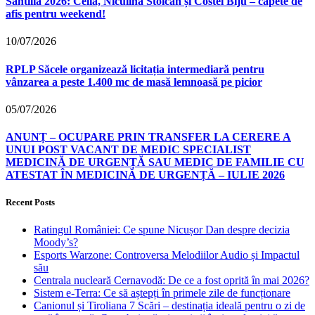
Sântilia 2026: Celia, Niculina Stoican și Costel Biju – capete de
afis pentru weekend!
10/07/2026
RPLP Săcele organizează licitația intermediară pentru
vânzarea a peste 1.400 mc de masă lemnoasă pe picior
05/07/2026
ANUNȚ – OCUPARE PRIN TRANSFER LA CERERE A
UNUI POST VACANT DE MEDIC SPECIALIST
MEDICINĂ DE URGENȚĂ SAU MEDIC DE FAMILIE CU
ATESTAT ÎN MEDICINĂ DE URGENȚĂ – IULIE 2026
Recent Posts
Ratingul României: Ce spune Nicușor Dan despre decizia
Moody’s?
Esports Warzone: Controversa Melodiilor Audio și Impactul
său
Centrala nucleară Cernavodă: De ce a fost oprită în mai 2026?
Sistem e-Terra: Ce să aștepți în primele zile de funcționare
Canionul și Tiroliana 7 Scări – destinația ideală pentru o zi de