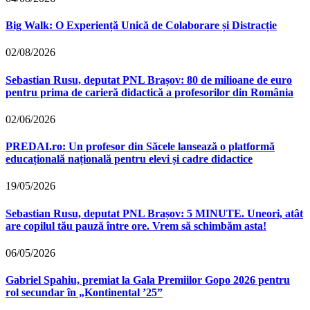
Big Walk: O Experiență Unică de Colaborare și Distracție
02/08/2026
Sebastian Rusu, deputat PNL Brașov: 80 de milioane de euro
pentru prima de carieră didactică a profesorilor din România
02/06/2026
PREDAI.ro: Un profesor din Săcele lansează o platformă
educațională națională pentru elevi și cadre didactice
19/05/2026
Sebastian Rusu, deputat PNL Brașov: 5 MINUTE. Uneori, atât
are copilul tău pauză între ore. Vrem să schimbăm asta!
06/05/2026
Gabriel Spahiu, premiat la Gala Premiilor Gopo 2026 pentru
rol secundar în „Kontinental ’25”