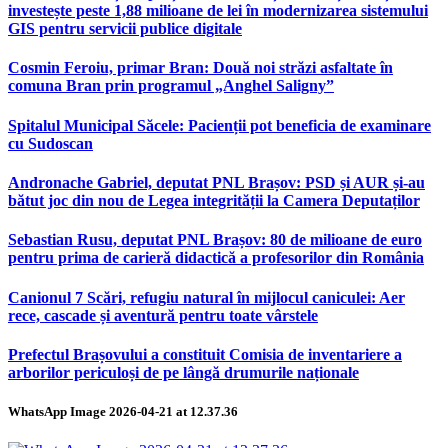
investește peste 1,88 milioane de lei în modernizarea sistemului
GIS pentru servicii publice digitale
Cosmin Feroiu, primar Bran: Două noi străzi asfaltate în
comuna Bran prin programul „Anghel Saligny”
Spitalul Municipal Săcele: Pacienții pot beneficia de examinare
cu Sudoscan
Andronache Gabriel, deputat PNL Brașov: PSD și AUR și-au
bătut joc din nou de Legea integrității la Camera Deputaților
Sebastian Rusu, deputat PNL Brașov: 80 de milioane de euro
pentru prima de carieră didactică a profesorilor din România
Canionul 7 Scări, refugiu natural în mijlocul caniculei: Aer
rece, cascade și aventură pentru toate vârstele
Prefectul Brașovului a constituit Comisia de inventariere a
arborilor periculoși de pe lângă drumurile naționale
WhatsApp Image 2026-04-21 at 12.37.36