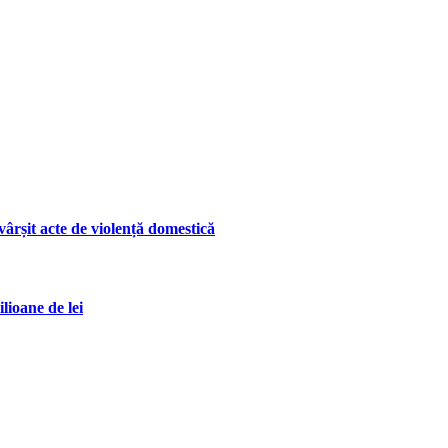
ârșit acte de violență domestică
lioane de lei