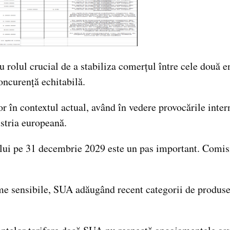
olul crucial de a stabiliza comerțul între cele două ent
oncurență echitabilă.
 în contextul actual, având în vedere provocările inter
ustria europeană.
i pe 31 decembrie 2029 este un pas important. Comisia 
eme sensibile, SUA adăugând recent categorii de produse p