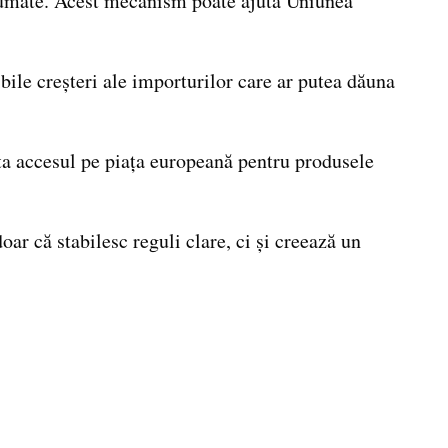
asumate. Acest mecanism poate ajuta Uniunea
ile creșteri ale importurilor care ar putea dăuna
ita accesul pe piața europeană pentru produsele
r că stabilesc reguli clare, ci și creează un