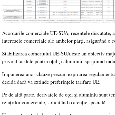
Acordurile comerciale UE-SUA, recentele discutate, au r
interesele comerciale ale ambelor părți, asigurând o c
Stabilizarea comerțului UE-SUA este un obiectiv major
privind tarifele pentru oțel și aluminiu, sprijinind ind
Impunerea unor clauze precum expirarea regulamentulu
decidă dacă va extinde preferințele tarifare UE.
Pe de altă parte, derivatele de oțel și aluminiu sunt t
relațiilor comerciale, solicitând o atenție specială.