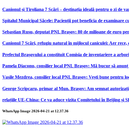
Canionul și Tiroliana 7 Scări – destinația ideală pentru o zi de var
Spitalul Municipal Săcele: Pacienții pot beneficia de examinare 
Sebastian Rusu, deputat PNL Brașov: 80 de milioane de euro pen
Canionul 7 Scări, refugiu natural în mijlocul caniculei: Aer rece,
Prefectul Brașovului a constituit Comisia de inventariere a arbor
Pamela Diaconu, consilier local PNL Brașov: Mă bucur să anunț re
Vasile Mezdrea, consilier local PNL Brașov: Vești bune pentru lo
George Scripcaru, primar al Mun. Brașov: Am semnat autorizația d
relațiile UE-China: Ce va aduce vizita Comitetului în Beijing și 
WhatsApp Image 2026-04-21 at 12.37.36