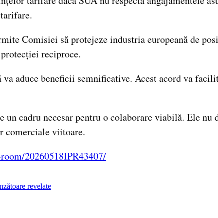
erințelor tarifare dacă SUA nu respectă angajamentele 
tarifare.
ite Comisiei să protejeze industria europeană de posib
protecției reciproce.
 va aduce beneficii semnificative. Acest acord va facil
un cadru necesar pentru o colaborare viabilă. Ele nu doa
r comerciale viitoare.
ss-room/20260518IPR43407/
inzătoare revelate