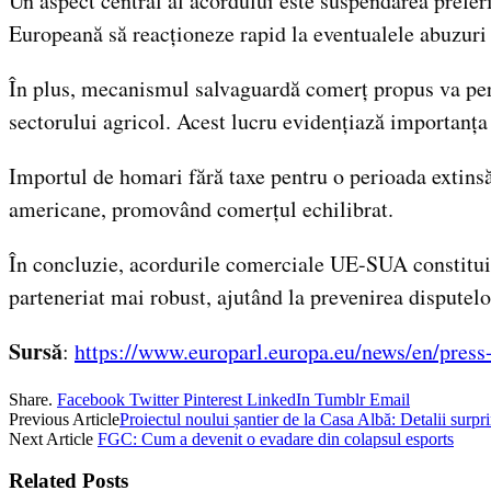
Un aspect central al acordului este suspendarea pref
Europeană să reacționeze rapid la eventualele abuzuri 
În plus, mecanismul salvaguardă comerț propus va perm
sectorului agricol. Acest lucru evidențiază importanța 
Importul de homari fără taxe pentru o perioada extinsă
americane, promovând comerțul echilibrat.
În concluzie, acordurile comerciale UE-SUA constituie 
parteneriat mai robust, ajutând la prevenirea disputelo
Sursă
:
https://www.europarl.europa.eu/news/en/pre
Share.
Facebook
Twitter
Pinterest
LinkedIn
Tumblr
Email
Previous Article
Proiectul noului șantier de la Casa Albă: Detalii surpr
Next Article
FGC: Cum a devenit o evadare din colapsul esports
Related
Posts