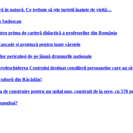
ă în natură. Ce trebuie să știe turiștii înainte de vizită…
cu Sudoscan
tru prima de carieră didactică a profesorilor din România
 cascade și aventură pentru toate vârstele
ilor periculoși de pe lângă drumurile naționale
deschiderea Centrului destinat consilierii persoanelor care au săv
cuitorii din Răcădău!
e construire pentru un spital nou, construit de la zero, cu 578 mi
Shanghai?