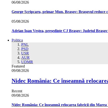
06/08/2026
George Scripcaru, primar Mun. Brașov: Brașovul reduce cons
05/08/2026
Adrian Ioan Veștea, președinte CJ Brașov: Județul Brașov in
Politica
PNL
PSD
USR
AUR
UDMR
Featured
09/08/2026
Nidec România: Ce înseamnă relocarea
Recent
09/08/2026
Nidec România: Ce înseamnă relocarea fabricii din Marea 