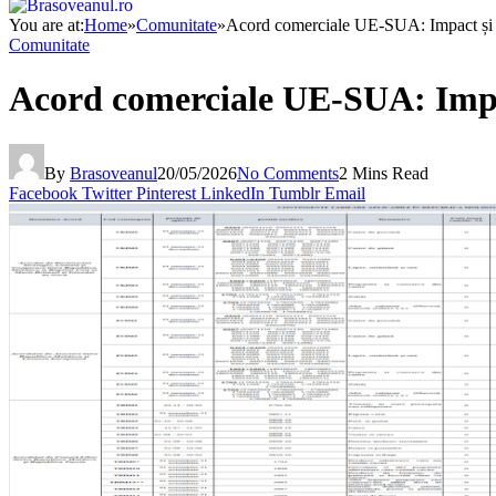
You are at:
Home
»
Comunitate
»
Acord comerciale UE-SUA: Impact și 
Comunitate
Acord comerciale UE-SUA: Impa
By
Brasoveanul
20/05/2026
No Comments
2 Mins Read
Facebook
Twitter
Pinterest
LinkedIn
Tumblr
Email