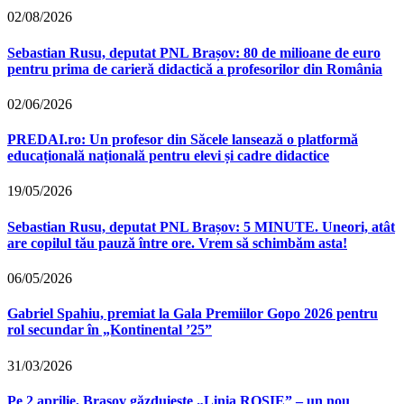
02/08/2026
Sebastian Rusu, deputat PNL Brașov: 80 de milioane de euro
pentru prima de carieră didactică a profesorilor din România
02/06/2026
PREDAI.ro: Un profesor din Săcele lansează o platformă
educațională națională pentru elevi și cadre didactice
19/05/2026
Sebastian Rusu, deputat PNL Brașov: 5 MINUTE. Uneori, atât
are copilul tău pauză între ore. Vrem să schimbăm asta!
06/05/2026
Gabriel Spahiu, premiat la Gala Premiilor Gopo 2026 pentru
rol secundar în „Kontinental ’25”
31/03/2026
Pe 2 aprilie, Brașov găzduiește „Linia ROȘIE” – un nou