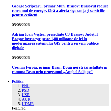
George Scripcaru, primar Mun. Brașov: Brașovul reduce
consumul de energie, fără a afecta siguranța și serviciile
pentru cetățeni
05/08/2026
Adrian Ioan Veștea, președinte CJ Brașov: Județul
Brașov investește peste 1,88 milioane de lei în
modernizarea sistemului GIS pentru servicii publice
digitale
05/08/2026
Cosmin Feroiu, primar Bran: Două noi străzi asfaltate în
comuna Bran prin programul „Anghel Saligny”
Politica
PNL
PSD
USR
AUR
UDMR
Featured