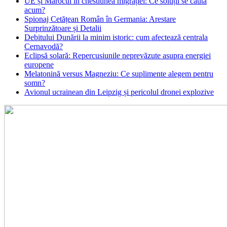
UE și Marocul în chestiunea migrației: Ce soluții se caută
acum?
Spionaj Cetățean Român în Germania: Arestare
Surprinzătoare și Detalii
Debitului Dunării la minim istoric: cum afectează centrala
Cernavodă?
Eclipsă solară: Repercusiunile neprevăzute asupra energiei
europene
Melatonină versus Magneziu: Ce suplimente alegem pentru
somn?
Avionul ucrainean din Leipzig și pericolul dronei explozive