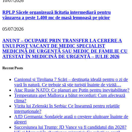
10/07/2026
RPLP Săcele organizează licitația intermediară pentru
vânzarea a peste 1.400 mc de masă lemnoasă pe picior
05/07/2026
ANUNȚ – OCUPARE PRIN TRANSFER LA CERERE A
UNUI POST VACANT DE MEDIC SPECIALIST
MEDICINĂ DE URGENȚĂ SAU MEDIC DE FAMILIE CU
ATESTAT ÎN MEDICINĂ DE URGENȚĂ – IULIE 2026
Recent Posts
Canionul și Tiroliana 7 Scări – destinația ideală pentru o zi de
vară în natură. Ce trebuie să știe turiștii înainte de vizită…
Atac Rusie NATO: Ce planuri are Putin pentru inevitabilitate?
Temperatura apei Mallorca a bătut recorduri: Cum afectează
clima?
Vizita lui Zelenski în Serbia: Ce înseamnă pentru relațiile
internaționale?
AfD Germania: Sondajele arată o creștere uluitoare înainte de
alegeri
Succesiunea lui Trump: JD Vance va fi candidatul din 2028?