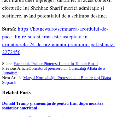
eforturile lui Shehbaz Sharif merită admirație și
susținere, având potențialul de a schimba destine.
Sursă
:
https://hotnews.ro/semnarea-acordului-de-
pace-dintre-sua-si-iran-este-asteptata-in-
urmatoarele-24-de-ore-anunta-premierul-pakistanez-
2272456
Share.
Facebook
Twitter
Pinterest
LinkedIn
Tumblr
Email
Previous Article
Dormitorul premierului: Curiozități Aflată de o
Jurnalistă
Next Article
Marșul Normalității: Protestele din București și Diana
Șoșoacă
Related
Posts
Donald Trump și amenințările pentru Iran după moartea
soldaților americani