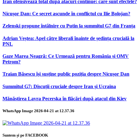
Iran ofensivează total după atacuri continue: care sunt efectele?
Nicușor Dan: Ce secret ascunde în conflictul cu Ilie Bolojan?
Zelenski propune întâlnire cu Putin la summitul G7 din Franța
Adrian Veștea: Apel către liberali înainte de ședința crucială la
PNL
Gaze Marea Neagră: Ce Urmează pentru România și OMV
Petrom?
Traian Băsescu își susține public poziția despre Nicușor Dan
Summitul G7: Discuții cruciale despre Iran și Ucraina
Mănăstirea Lavra Pecerska în flăcări după atacul din Kiev
WhatsApp Image 2026-04-21 at 12.37.36
Suntem și pe FACEBOOK