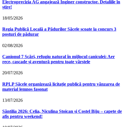
Electroprecizia AG angajează Inginer constructor. Detaliile în
știre!
18/05/2026
Regia Publică Locală a Pădurilor Săcele scoate la concurs 3
posturi de pădurar
02/08/2026
Canionul 7 Scări, refugiu natural în mijlocul caniculei: Aer
rece, cascade și aventură pentru toate vârstele
20/07/2026
RPLP Săcele organizează licitație publică pentru vânzarea de
material lemnos fasonat
13/07/2026
Sântilia 2026: Celia, Niculina Stoican și Costel Biju – capete de
afis pentru weekend!