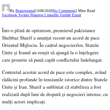
By
Brasoveanul
13/06/2026
No Comments
2 Mins Read
Facebook
Twitter
Pinterest
LinkedIn
Tumblr
Email
Într-o plină de optimism, premierul pakistanez
Shehbaz Sharif a anunțat recent un acord de pace
Orientul Mijlociu. În cadrul negocierilor, Statele
Unite și Iranul au reușit să ajungă la o înțelegere
care promite să pună capăt conflictului îndelungat.
Contextul acestui acord de pace este complex, având
rădăcini profunde în tensiunile istorice dintre Statele
Unite și Iran. Sharif a subliniat că stabilirea a fost
realizată după luni de dispută și negocieri intense, cu
mulți actori implicați.