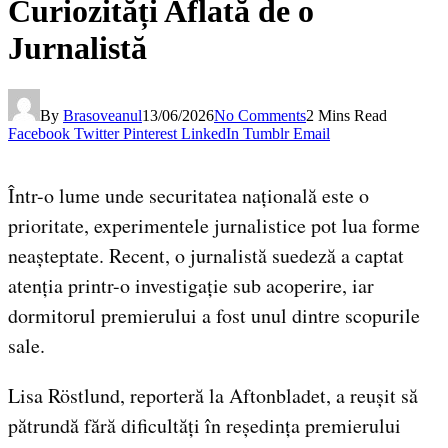
Curiozități Aflată de o
Jurnalistă
By
Brasoveanul
13/06/2026
No Comments
2 Mins Read
Facebook
Twitter
Pinterest
LinkedIn
Tumblr
Email
Într-o lume unde securitatea națională este o
prioritate, experimentele jurnalistice pot lua forme
neașteptate. Recent, o jurnalistă suedeză a captat
atenția printr-o investigație sub acoperire, iar
dormitorul premierului a fost unul dintre scopurile
sale.
Lisa Röstlund, reporteră la Aftonbladet, a reușit să
pătrundă fără dificultăți în reședința premierului