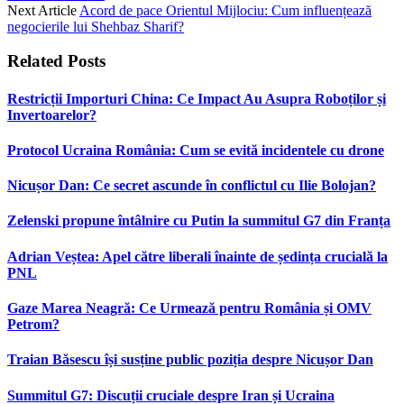
Next Article
Acord de pace Orientul Mijlociu: Cum influențează
negocierile lui Shehbaz Sharif?
Related
Posts
Restricții Importuri China: Ce Impact Au Asupra Roboților și
Invertoarelor?
Protocol Ucraina România: Cum se evită incidentele cu drone
Nicușor Dan: Ce secret ascunde în conflictul cu Ilie Bolojan?
Zelenski propune întâlnire cu Putin la summitul G7 din Franța
Adrian Veștea: Apel către liberali înainte de ședința crucială la
PNL
Gaze Marea Neagră: Ce Urmează pentru România și OMV
Petrom?
Traian Băsescu își susține public poziția despre Nicușor Dan
Summitul G7: Discuții cruciale despre Iran și Ucraina