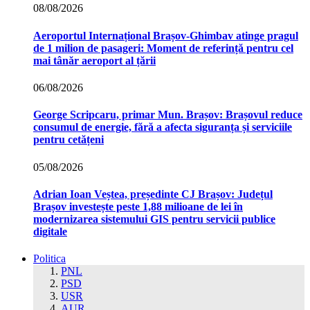
08/08/2026
Aeroportul Internațional Brașov‑Ghimbav atinge pragul
de 1 milion de pasageri: Moment de referință pentru cel
mai tânăr aeroport al țării
06/08/2026
George Scripcaru, primar Mun. Brașov: Brașovul reduce
consumul de energie, fără a afecta siguranța și serviciile
pentru cetățeni
05/08/2026
Adrian Ioan Veștea, președinte CJ Brașov: Județul
Brașov investește peste 1,88 milioane de lei în
modernizarea sistemului GIS pentru servicii publice
digitale
Politica
PNL
PSD
USR
AUR