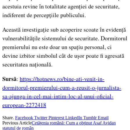
acestuia revine în totalitate agenției de securitate,
indiferent de percepțiile publicului.
Această investigație sub acoperire scoate în evidență
vulnerabilitățile sistemului de securitate. Dormitorul
premierului nu este doar un spațiu personal, ci
devine izbitor simbolul cât de ușor poate fi agresată
securitatea națională.
Sursă
:
https://hotnews.ro/bine-ati-venit-in-
dormitorul-premierului-cum-a-reusit-o-jurnalista-
sa-ajunga-in-cel-mai-intim-loc-al-unui-oficial-
european-2272418
Share.
Facebook
Twitter
Pinterest
LinkedIn
Tumblr
Email
Previous Article
Cetățenia română: Cum a obținut Asaf Avidan
statutul de român