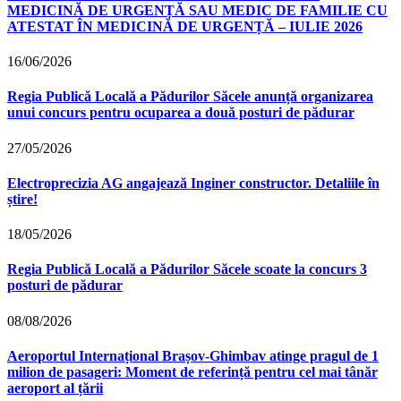
MEDICINĂ DE URGENȚĂ SAU MEDIC DE FAMILIE CU
ATESTAT ÎN MEDICINĂ DE URGENȚĂ – IULIE 2026
16/06/2026
Regia Publică Locală a Pădurilor Săcele anunță organizarea
unui concurs pentru ocuparea a două posturi de pădurar
27/05/2026
Electroprecizia AG angajează Inginer constructor. Detaliile în
știre!
18/05/2026
Regia Publică Locală a Pădurilor Săcele scoate la concurs 3
posturi de pădurar
08/08/2026
Aeroportul Internațional Brașov‑Ghimbav atinge pragul de 1
milion de pasageri: Moment de referință pentru cel mai tânăr
aeroport al țării