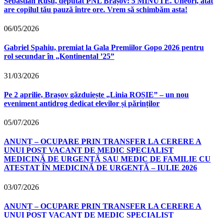
Sebastian Rusu, deputat PNL Brașov: 5 MINUTE. Uneori, atât
are copilul tău pauză între ore. Vrem să schimbăm asta!
06/05/2026
Gabriel Spahiu, premiat la Gala Premiilor Gopo 2026 pentru
rol secundar în „Kontinental ’25”
31/03/2026
Pe 2 aprilie, Brașov găzduiește „Linia ROȘIE” – un nou
eveniment antidrog dedicat elevilor și părinților
05/07/2026
ANUNȚ – OCUPARE PRIN TRANSFER LA CERERE A
UNUI POST VACANT DE MEDIC SPECIALIST
MEDICINĂ DE URGENȚĂ SAU MEDIC DE FAMILIE CU
ATESTAT ÎN MEDICINĂ DE URGENȚĂ – IULIE 2026
03/07/2026
ANUNȚ – OCUPARE PRIN TRANSFER LA CERERE A
UNUI POST VACANT DE MEDIC SPECIALIST