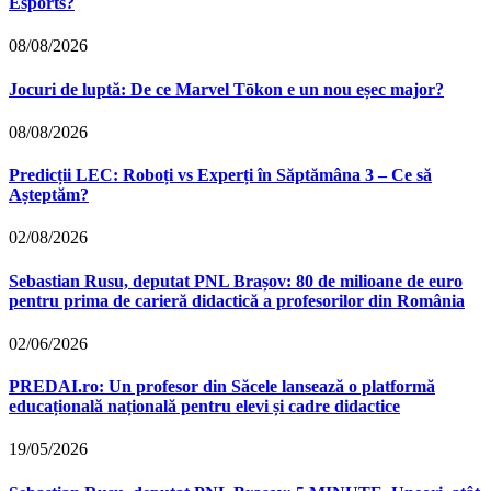
Esports?
08/08/2026
Jocuri de luptă: De ce Marvel Tōkon e un nou eșec major?
08/08/2026
Predicții LEC: Roboți vs Experți în Săptămâna 3 – Ce să
Așteptăm?
02/08/2026
Sebastian Rusu, deputat PNL Brașov: 80 de milioane de euro
pentru prima de carieră didactică a profesorilor din România
02/06/2026
PREDAI.ro: Un profesor din Săcele lansează o platformă
educațională națională pentru elevi și cadre didactice
19/05/2026