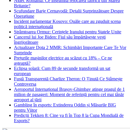
Nidec România: Ce înseamnă relocarea fabricii din Marea
Britanie?
Scufundare Barje Cernavodă: Detalii Surprinzătoare Despre
Operațiune
Incident parlamentar Kosovo: Ouăle care au zguduit scena
politică internațională
Strâmtoarea Ormuz: Cerințele Iranului pentru Statele Unite
Cancerul lui Joe Biden: Fiul său împărtășește vești
îngrijorătoare
Actualizare Dota 2 MMR: Schimbări Importante Care Te Vor
Surprinde
Prețurile mașinilor electrice au scăzut cu 18% – Ce ne
așteaptă?
Eclipsa solară: Cum 89 de secunde transformă un sat
european
Fustă Transparentă Charlize Theron: O Ținută Ce Stârnește
Controversa
Aeroportul Internațional Brașov‑Ghimbav atinge pragul de 1
milion de pasageri: Moment de referință pentru cel mai tânăr
aeroport al țării
Gambling în esports: Extinderea Oddin și Măsurile BIG
pentru Viitor
Predicții Tekken 8: Cine va fi în Top 8 la Cupa Mondială de
Esports?