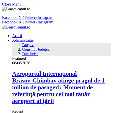
Close Menu
Facebook
X (Twitter)
Instagram
Facebook
X (Twitter)
Instagram
Acasă
Administratie
Braşov
Consiliul Judeţean
Din Judeţ
Featured
08/08/2026
Aeroportul Internațional
Brașov‑Ghimbav atinge pragul de 1
milion de pasageri: Moment de
referință pentru cel mai tânăr
aeroport al țării
Recent