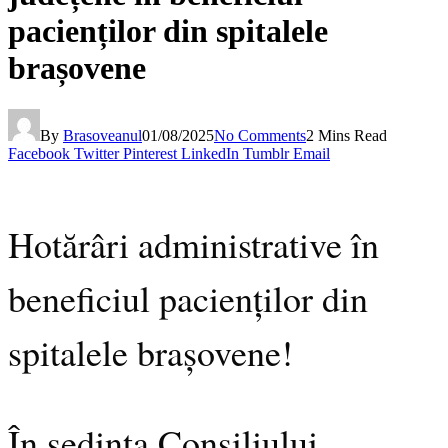
pacienților din spitalele
brașovene
By
Brasoveanul
01/08/2025
No Comments
2 Mins Read
Facebook
Twitter
Pinterest
LinkedIn
Tumblr
Email
Hotărâri administrative în
beneficiul pacienților din
spitalele brașovene!
În ședința Consiliului