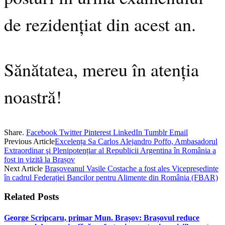
de rezidențiat din acest an.
Sănătatea, mereu în atenția
noastră!
Share.
Facebook
Twitter
Pinterest
LinkedIn
Tumblr
Email
Previous Article
Excelența Sa Carlos Alejandro Poffo, Ambasadorul
Extraordinar şi Plenipotențiar al Republicii Argentina în România a
fost in vizită la Brașov
Next Article
Brașoveanul Vasile Costache a fost ales Vicepreședinte
în cadrul Federației Bancilor pentru Alimente din România (FBAR)
Related
Posts
George Scripcaru, primar Mun. Brașov: Brașovul reduce