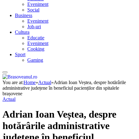
Eveniment
Social
Business
Eveniment
Job-uri
Cultura
Educatie
Eveniment
Cooking
Sport
Gaming
You are at:
Home
»
Actual
»
Adrian Ioan Veștea, despre hotărârile
administrative județene în beneficiul pacienților din spitalele
brașovene
Actual
Adrian Ioan Veștea, despre
hotărârile administrative
județene în beneficiul