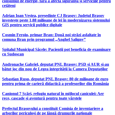
consumul de energie, fără a afecta siguranța și serviciile pentru
cetățeni
Adrian Ioan Veștea, președinte CJ Brașov: Județul Brașov
investește peste 1,88 milioane de lei în modernizarea sistemului
GIS pentru servicii publice digitale
Cosmin Feroiu, primar Bran: Două noi străzi asfaltate în
comuna Bran prin programul „Anghel Saligny”
Spitalul Municipal Săcele: Pacienții pot beneficia de examinare
cu Sudoscan
Andronache Gabriel, deputat PNL Brașov: PSD și AUR și-au
bătut joc din nou de Legea integrității la Camera Deputaților
Sebastian Rusu, deputat PNL Brașov: 80 de milioane de euro
pentru prima de carieră didactică a profesorilor din România
Canionul 7 Scări, refugiu natural în mijlocul caniculei: Aer
rece, cascade și aventură pentru toate vârstele
Prefectul Brașovului a constituit Comisia de inventariere a
arborilor periculoși de pe lângă drumurile naționale