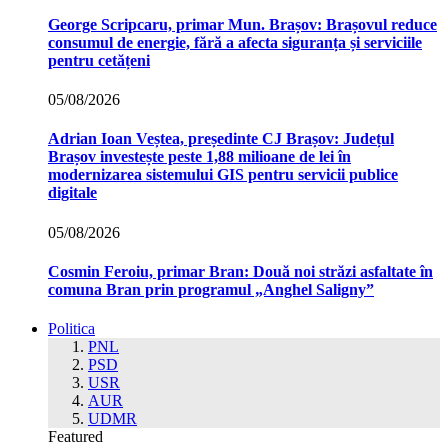
George Scripcaru, primar Mun. Brașov: Brașovul reduce
consumul de energie, fără a afecta siguranța și serviciile
pentru cetățeni
05/08/2026
Adrian Ioan Veștea, președinte CJ Brașov: Județul
Brașov investește peste 1,88 milioane de lei în
modernizarea sistemului GIS pentru servicii publice
digitale
05/08/2026
Cosmin Feroiu, primar Bran: Două noi străzi asfaltate în
comuna Bran prin programul „Anghel Saligny”
Politica
PNL
PSD
USR
AUR
UDMR
Featured