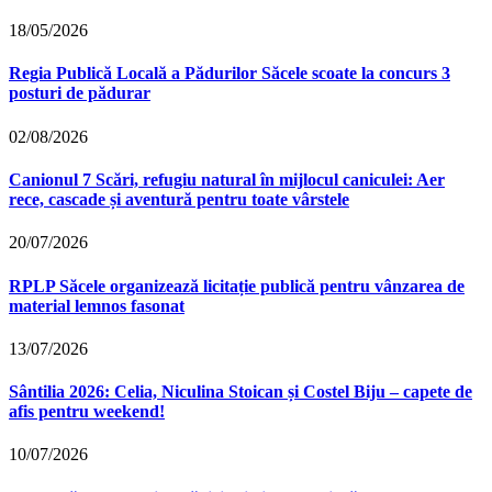
18/05/2026
Regia Publică Locală a Pădurilor Săcele scoate la concurs 3
posturi de pădurar
02/08/2026
Canionul 7 Scări, refugiu natural în mijlocul caniculei: Aer
rece, cascade și aventură pentru toate vârstele
20/07/2026
RPLP Săcele organizează licitație publică pentru vânzarea de
material lemnos fasonat
13/07/2026
Sântilia 2026: Celia, Niculina Stoican și Costel Biju – capete de
afis pentru weekend!
10/07/2026