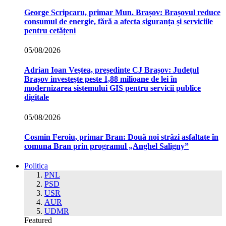
George Scripcaru, primar Mun. Brașov: Brașovul reduce
consumul de energie, fără a afecta siguranța și serviciile
pentru cetățeni
05/08/2026
Adrian Ioan Veștea, președinte CJ Brașov: Județul
Brașov investește peste 1,88 milioane de lei în
modernizarea sistemului GIS pentru servicii publice
digitale
05/08/2026
Cosmin Feroiu, primar Bran: Două noi străzi asfaltate în
comuna Bran prin programul „Anghel Saligny”
Politica
PNL
PSD
USR
AUR
UDMR
Featured