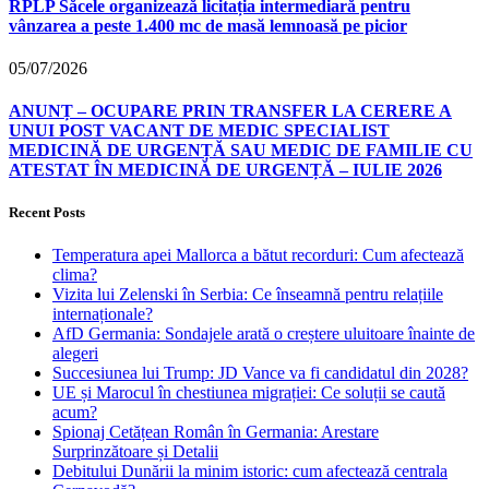
RPLP Săcele organizează licitația intermediară pentru
vânzarea a peste 1.400 mc de masă lemnoasă pe picior
05/07/2026
ANUNȚ – OCUPARE PRIN TRANSFER LA CERERE A
UNUI POST VACANT DE MEDIC SPECIALIST
MEDICINĂ DE URGENȚĂ SAU MEDIC DE FAMILIE CU
ATESTAT ÎN MEDICINĂ DE URGENȚĂ – IULIE 2026
Recent Posts
Temperatura apei Mallorca a bătut recorduri: Cum afectează
clima?
Vizita lui Zelenski în Serbia: Ce înseamnă pentru relațiile
internaționale?
AfD Germania: Sondajele arată o creștere uluitoare înainte de
alegeri
Succesiunea lui Trump: JD Vance va fi candidatul din 2028?
UE și Marocul în chestiunea migrației: Ce soluții se caută
acum?
Spionaj Cetățean Român în Germania: Arestare
Surprinzătoare și Detalii
Debitului Dunării la minim istoric: cum afectează centrala