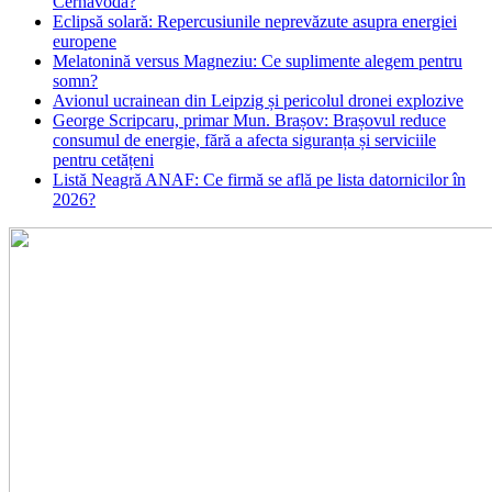
Cernavodă?
Eclipsă solară: Repercusiunile neprevăzute asupra energiei
europene
Melatonină versus Magneziu: Ce suplimente alegem pentru
somn?
Avionul ucrainean din Leipzig și pericolul dronei explozive
George Scripcaru, primar Mun. Brașov: Brașovul reduce
consumul de energie, fără a afecta siguranța și serviciile
pentru cetățeni
Listă Neagră ANAF: Ce firmă se află pe lista datornicilor în
2026?