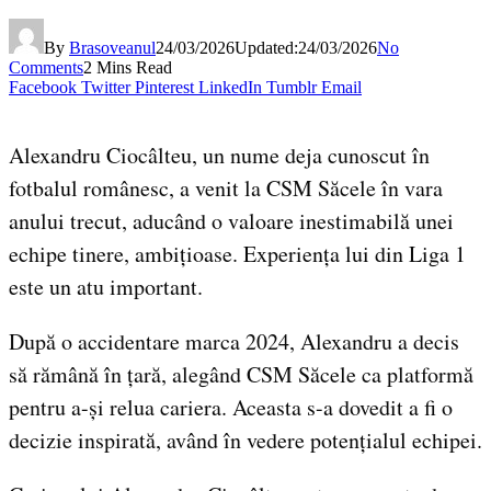
By
Brasoveanul
24/03/2026
Updated:
24/03/2026
No
Comments
2 Mins Read
Facebook
Twitter
Pinterest
LinkedIn
Tumblr
Email
Alexandru Ciocâlteu, un nume deja cunoscut în
fotbalul românesc, a venit la CSM Săcele în vara
anului trecut, aducând o valoare inestimabilă unei
echipe tinere, ambițioase. Experiența lui din Liga 1
este un atu important.
După o accidentare marca 2024, Alexandru a decis
să rămână în țară, alegând CSM Săcele ca platformă
pentru a-și relua cariera. Aceasta s-a dovedit a fi o
decizie inspirată, având în vedere potențialul echipei.