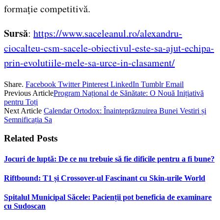
formație competitivă.
Sursă
:
https://www.saceleanul.ro/alexandru-
ciocalteu-csm-sacele-obiectivul-este-sa-ajut-echipa-
prin-evolutiile-mele-sa-urce-in-clasament/
Share.
Facebook
Twitter
Pinterest
LinkedIn
Tumblr
Email
Previous Article
Program Național de Sănătate: O Nouă Inițiativă
pentru Toți
Next Article
Calendar Ortodox: Înainteprăznuirea Bunei Vestiri și
Semnificația Sa
Related
Posts
Jocuri de luptă: De ce nu trebuie să fie dificile pentru a fi bune?
Riftbound: T1 și Crossover-ul Fascinant cu Skin-urile World
Spitalul Municipal Săcele: Pacienții pot beneficia de examinare
cu Sudoscan