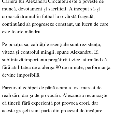
Cariera lui Alexandru Ciocâlteu este o poveste de
muncă, devotament și sacrificii. A început să-și
croiască drumul în fotbal la o vârstă fragedă,
continuând să progreseze constant, un lucru de care
este foarte mândru.
Pe poziția sa, calitățile esențiale sunt rezistența,
viteza și controlul mingii, spune Alexandru. El
subliniază importanța pregătirii fizice, afirmând că
fără abilitatea de a alerga 90 de minute, performanța
devine imposibilă.
Parcursul echipei de până acum a fost marcat de
realizări, dar și de provocări. Alexandru recunoaște
că tinerii fără experiență pot provoca erori, dar
aceste greșeli sunt parte din procesul de învățare.