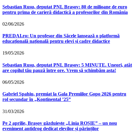
Sebastian Rusu, deputat PNL Brașov: 80 de milioane de euro
pentru prima de carieră didactică a profesorilor din România
02/06/2026
PREDAI.ro: Un profesor din Săcele lansează o platformă
educațională națională pentru elevi și cadre didactice
19/05/2026
Sebastian Rusu, deputat PNL Brașov: 5 MINUTE. Uneori, atât
are copilul tău pauză între ore. Vrem să schimbăm asta!
06/05/2026
Gabriel Spahiu, premiat la Gala Premiilor Gopo 2026 pentru
rol secundar în „Kontinental ’25”
31/03/2026
Pe 2 aprilie, Brașov găzduiește „Linia ROȘIE” – un nou
eveniment antidrog dedicat elevilor și părinților