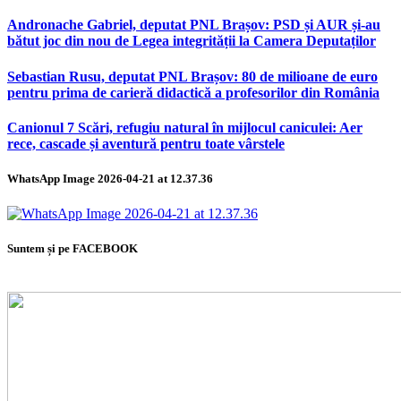
Andronache Gabriel, deputat PNL Brașov: PSD și AUR și-au
bătut joc din nou de Legea integrității la Camera Deputaților
Sebastian Rusu, deputat PNL Brașov: 80 de milioane de euro
pentru prima de carieră didactică a profesorilor din România
Canionul 7 Scări, refugiu natural în mijlocul caniculei: Aer
rece, cascade și aventură pentru toate vârstele
WhatsApp Image 2026-04-21 at 12.37.36
Suntem și pe FACEBOOK