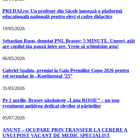
PREDAI.ro: Un profesor din Săcele lansează o platformă
educațională națională pentru elevi și cadre didactice
19/05/2026
Sebastian Rusu, deputat PNL Brașov: 5 MINUTE. Uneori, atât
are copilul tău pauză între ore. Vrem să schimbăm asta!
06/05/2026
Gabriel Spahiu, premiat la Gala Premiilor Gopo 2026 pentru
rol secundar în „Kontinental ’25”
31/03/2026
Pe 2 aprilie, Brașov găzduiește „Linia ROȘIE” – un nou
eveniment antidrog dedicat elevilor și părinților
05/07/2026
ANUNȚ – OCUPARE PRIN TRANSFER LA CERERE A
UNUI POST VACANT DE MEDIC SPECIALIST