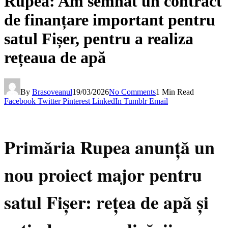
Rupea: Am semnat un contract
de finanțare important pentru
satul Fișer, pentru a realiza
rețeaua de apă
By
Brasoveanul
19/03/2026
No Comments
1 Min Read
Facebook
Twitter
Pinterest
LinkedIn
Tumblr
Email
Primăria Rupea anunță un
nou proiect major pentru
satul Fișer: rețea de apă și