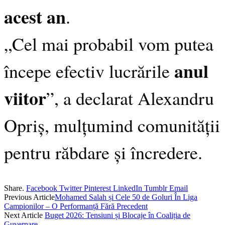
acest an
.
„Cel mai probabil vom putea
anul
începe efectiv lucrările
viitor
”, a declarat Alexandru
Opriș, mulțumind comunității
pentru răbdare și încredere.
Share.
Facebook
Twitter
Pinterest
LinkedIn
Tumblr
Email
Previous Article
Mohamed Salah și Cele 50 de Goluri În Liga
Campionilor – O Performanță Fără Precedent
Next Article
Buget 2026: Tensiuni și Blocaje în Coaliția de
Guvernare