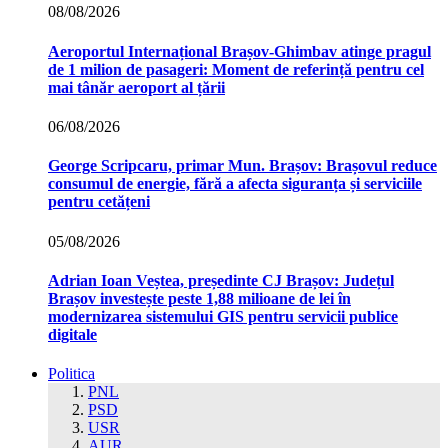
08/08/2026
Aeroportul Internațional Brașov‑Ghimbav atinge pragul
de 1 milion de pasageri: Moment de referință pentru cel
mai tânăr aeroport al țării
06/08/2026
George Scripcaru, primar Mun. Brașov: Brașovul reduce
consumul de energie, fără a afecta siguranța și serviciile
pentru cetățeni
05/08/2026
Adrian Ioan Veștea, președinte CJ Brașov: Județul
Brașov investește peste 1,88 milioane de lei în
modernizarea sistemului GIS pentru servicii publice
digitale
Politica
PNL
PSD
USR
AUR