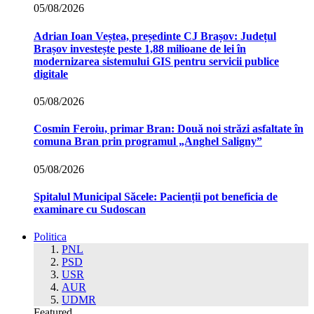
05/08/2026
Adrian Ioan Veștea, președinte CJ Brașov: Județul
Brașov investește peste 1,88 milioane de lei în
modernizarea sistemului GIS pentru servicii publice
digitale
05/08/2026
Cosmin Feroiu, primar Bran: Două noi străzi asfaltate în
comuna Bran prin programul „Anghel Saligny”
05/08/2026
Spitalul Municipal Săcele: Pacienții pot beneficia de
examinare cu Sudoscan
Politica
PNL
PSD
USR
AUR
UDMR
Featured