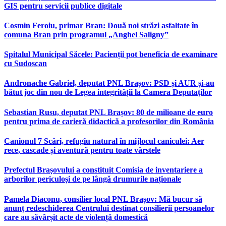
GIS pentru servicii publice digitale
Cosmin Feroiu, primar Bran: Două noi străzi asfaltate în
comuna Bran prin programul „Anghel Saligny”
Spitalul Municipal Săcele: Pacienții pot beneficia de examinare
cu Sudoscan
Andronache Gabriel, deputat PNL Brașov: PSD și AUR și-au
bătut joc din nou de Legea integrității la Camera Deputaților
Sebastian Rusu, deputat PNL Brașov: 80 de milioane de euro
pentru prima de carieră didactică a profesorilor din România
Canionul 7 Scări, refugiu natural în mijlocul caniculei: Aer
rece, cascade și aventură pentru toate vârstele
Prefectul Brașovului a constituit Comisia de inventariere a
arborilor periculoși de pe lângă drumurile naționale
Pamela Diaconu, consilier local PNL Brașov: Mă bucur să
anunț redeschiderea Centrului destinat consilierii persoanelor
care au săvârșit acte de violență domestică