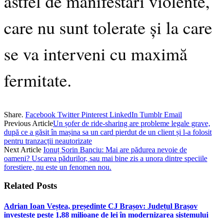
astfel de manifestări violente,
care nu sunt tolerate și la care
se va interveni cu maximă
fermitate.
Share.
Facebook
Twitter
Pinterest
LinkedIn
Tumblr
Email
Previous Article
Un șofer de ride-sharing are probleme legale grave,
după ce a găsit în mașina sa un card pierdut de un client și l-a folosit
pentru tranzacții neautorizate
Next Article
Ionuț Sorin Banciu: Mai are pădurea nevoie de
oameni? Uscarea pădurilor, sau mai bine zis a unora dintre speciile
forestiere, nu este un fenomen nou.
Related
Posts
Adrian Ioan Veștea, președinte CJ Brașov: Județul Brașov
investește peste 1,88 milioane de lei în modernizarea sistemului