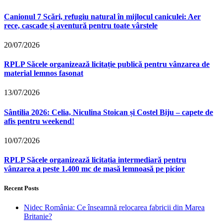
Canionul 7 Scări, refugiu natural în mijlocul caniculei: Aer
rece, cascade și aventură pentru toate vârstele
20/07/2026
RPLP Săcele organizează licitație publică pentru vânzarea de
material lemnos fasonat
13/07/2026
Sântilia 2026: Celia, Niculina Stoican și Costel Biju – capete de
afis pentru weekend!
10/07/2026
RPLP Săcele organizează licitația intermediară pentru
vânzarea a peste 1.400 mc de masă lemnoasă pe picior
Recent Posts
Nidec România: Ce înseamnă relocarea fabricii din Marea
Britanie?