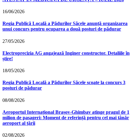
16/06/2026
Regia Publică Locală a Pădurilor Săcele anunță organizarea
unui concurs pentru ocuparea a două posturi de pădurar
27/05/2026
Electroprecizia AG angajează Inginer constructor. Detaliile în
știre!
18/05/2026
Regia Publică Locală a Pădurilor Săcele scoate la concurs 3
posturi de pădurar
08/08/2026
Aeroportul Internațional Brașov‑Ghimbav atinge pragul de 1
milion de pasageri: Moment de referință pentru cel mai tânăr
aeroport al țării
02/08/2026