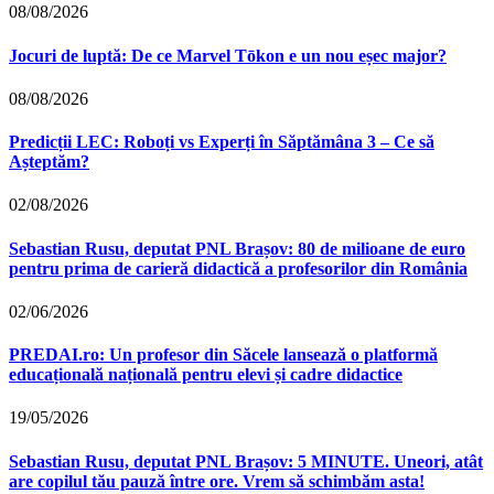
08/08/2026
Jocuri de luptă: De ce Marvel Tōkon e un nou eșec major?
08/08/2026
Predicții LEC: Roboți vs Experți în Săptămâna 3 – Ce să
Așteptăm?
02/08/2026
Sebastian Rusu, deputat PNL Brașov: 80 de milioane de euro
pentru prima de carieră didactică a profesorilor din România
02/06/2026
PREDAI.ro: Un profesor din Săcele lansează o platformă
educațională națională pentru elevi și cadre didactice
19/05/2026
Sebastian Rusu, deputat PNL Brașov: 5 MINUTE. Uneori, atât
are copilul tău pauză între ore. Vrem să schimbăm asta!