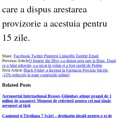
care a dispus arestarea
provizorie a acestuia pentru
15 zile.
Share.
Facebook
Twitter
Pinterest
LinkedIn
Tumblr
Email
Previous Article
O femeie din Ilfov s-a distrat prea tare la Bran. După
ce a băut zdravăn, s-a urcat la volan și a fost oprită de Poliție
Next Article
Black Friday a început la Farmacia Precizia Săcele:
-15% reducere la toate comenzile online!
Related
Posts
Aeroportul Internațional Brașov‑Ghimbav atinge pragul de 1
milion de pasageri: Moment de referință pentru cel mai tânăr
aeroport al țării
Canionul și Tiroliana 7 Scări – destinația ideală pentru o zi de