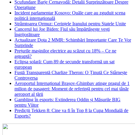
Scufundare Barje Cernavodă: Detalii Surprinzătoare Despre
Operațiune
Incident parlamentar Kosovo: Ouăle care au zguduit scena
politică internațională
Strâmtoarea Ormuz: Cerințele Iranului pentru Statele Unite
Cancerul lui Joe Biden: Fiul său împărtășește vești
îngrijorătoare
Actualizare Dota 2 MMR: Schimbări Importante Care Te Vor
Surprinde
Prețurile mașinilor electrice au scăzut cu 18% – Ce ne
așteaptă?
Eclipsa solară: Cum 89 de secunde transformă un sat
european
Fustă Transparentă Charlize Theron: O Ținută Ce Stârnește
Controversa
Aeroportul Internațional Brașov‑Ghimbav atinge pragul de 1
milion de pasageri: Moment de referință pentru cel mai tânăr
aeroport al țării
Gambling în esports: Extinderea Oddin și Măsurile BIG
pentru Viitor
Predicții Tekken 8: Cine va fi în Top 8 la Cupa Mondială de
Esports?