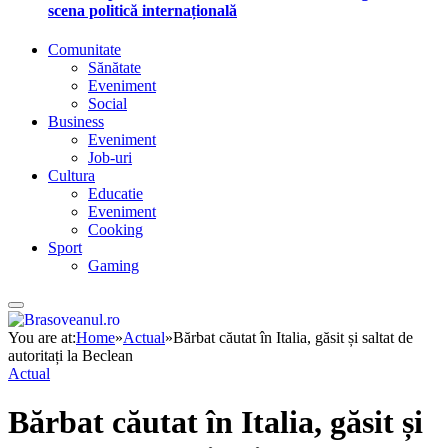
scena politică internațională
Comunitate
Sănătate
Eveniment
Social
Business
Eveniment
Job-uri
Cultura
Educatie
Eveniment
Cooking
Sport
Gaming
You are at:
Home
»
Actual
»
Bărbat căutat în Italia, găsit și saltat de
autoritați la Beclean
Actual
Bărbat căutat în Italia, găsit și