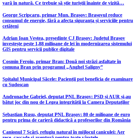
vară în natură. Ce trebuie să știe turiștii înainte de vizită…
George Scripcaru, primar Mun. Brașov: Brașovul reduce
consumul de energie, fără a afecta siguranța și serviciile pentru
cetățeni
Adrian Ioan Veștea, președinte CJ Brașov: Județul Brașov
investește peste 1,88 milioane de lei în modernizarea sistemului
GIS pentru servicii publice digitale
Cosmin Feroiu, primar Bran: Două noi străzi asfaltate în
comuna Bran prin programul „Anghel Saligny”
Spitalul Municipal Săcele: Pacienții pot beneficia de examinare
cu Sudoscan
Andronache Gabriel, deputat PNL Brașov: PSD și AUR și-au
bătut joc din nou de Legea integrității la Camera Deputaților
Sebastian Rusu, deputat PNL Brașov: 80 de milioane de euro
pentru prima de carieră didactică a profesorilor din România
Canionul 7 Scări, refugiu natural în mijlocul caniculei: Aer
rece, cascade și aventură pentru toate vârstele