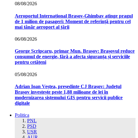
08/08/2026
Aeroportul Internațional Brașov‑Ghimbav atinge pragul
de 1 milion de pasageri: Moment de referință pentru cel
mai tânăr aeroport al țării
06/08/2026
George Scripcaru, primar Mun. Brașov: Brașovul reduce
consumul de energie, fără a afecta siguranța și serviciile
pentru cetățeni
05/08/2026
Adrian Ioan Veștea, președinte CJ Brașov: Județul
Brașov investește peste 1,88 milioane de lei în
modernizarea sistemului GIS pentru servicii publice
digitale
Politica
PNL
PSD
USR
AUR