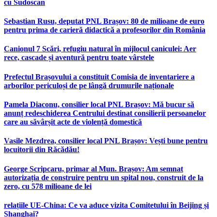
cu Sudoscan
Sebastian Rusu, deputat PNL Brașov: 80 de milioane de euro
pentru prima de carieră didactică a profesorilor din România
Canionul 7 Scări, refugiu natural în mijlocul caniculei: Aer
rece, cascade și aventură pentru toate vârstele
Prefectul Brașovului a constituit Comisia de inventariere a
arborilor periculoși de pe lângă drumurile naționale
Pamela Diaconu, consilier local PNL Brașov: Mă bucur să
anunț redeschiderea Centrului destinat consilierii persoanelor
care au săvârșit acte de violență domestică
Vasile Mezdrea, consilier local PNL Brașov: Vești bune pentru
locuitorii din Răcădău!
George Scripcaru, primar al Mun. Brașov: Am semnat
autorizația de construire pentru un spital nou, construit de la
zero, cu 578 milioane de lei
relațiile UE-China: Ce va aduce vizita Comitetului în Beijing și
Shanghai?