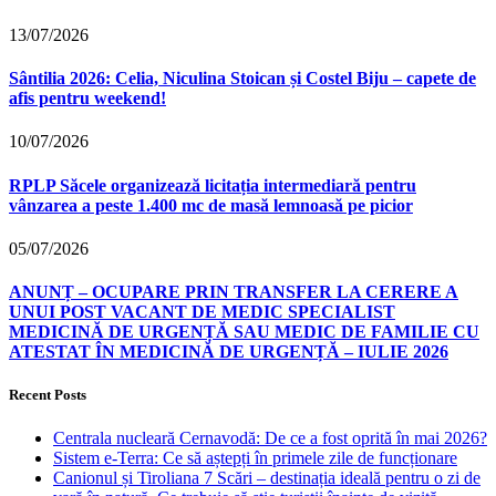
13/07/2026
Sântilia 2026: Celia, Niculina Stoican și Costel Biju – capete de
afis pentru weekend!
10/07/2026
RPLP Săcele organizează licitația intermediară pentru
vânzarea a peste 1.400 mc de masă lemnoasă pe picior
05/07/2026
ANUNȚ – OCUPARE PRIN TRANSFER LA CERERE A
UNUI POST VACANT DE MEDIC SPECIALIST
MEDICINĂ DE URGENȚĂ SAU MEDIC DE FAMILIE CU
ATESTAT ÎN MEDICINĂ DE URGENȚĂ – IULIE 2026
Recent Posts
Centrala nucleară Cernavodă: De ce a fost oprită în mai 2026?
Sistem e-Terra: Ce să aștepți în primele zile de funcționare
Canionul și Tiroliana 7 Scări – destinația ideală pentru o zi de