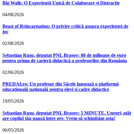
Big Walk: O Experiență Unică de Colaborare și Distracție
04/08/2026
Beast of Reincarnation: O privire critică asupra experienței de
joc
02/08/2026
Sebastian Rusu, deputat PNL Brașov: 80 de milioane de euro
pentru prima de carieră didactică a profesorilor din România
02/06/2026
PREDAI.ro: Un profesor din Săcele lansează o platformă
educațională națională pentru elevi și cadre didactice
19/05/2026
Sebastian Rusu, deputat PNL Brașov: 5 MINUTE. Uneori, atât
are copilul tău pauză între ore. Vrem să schimbăm asta!
06/05/2026