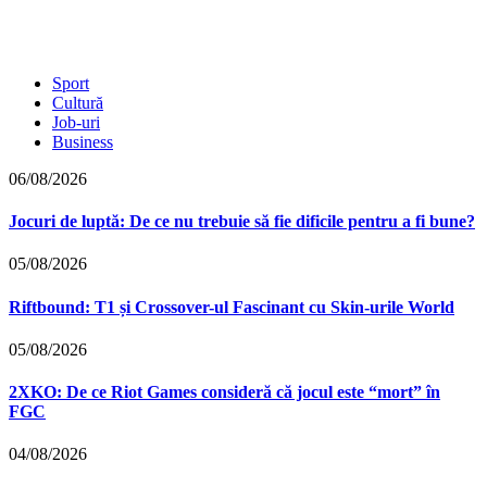
Sport
Cultură
Job-uri
Business
06/08/2026
Jocuri de luptă: De ce nu trebuie să fie dificile pentru a fi bune?
05/08/2026
Riftbound: T1 și Crossover-ul Fascinant cu Skin-urile World
05/08/2026
2XKO: De ce Riot Games consideră că jocul este “mort” în
FGC
04/08/2026