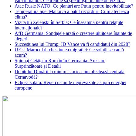
vară în natură. Ce trebuie să știe turiștii înainte de vizită…
Atac Rusie NATO: Ce planuri are Putin pentru inevitabilitate?
Temperatura apei Mallorca a bătut recorduri: Cum afectează
clima?
Vizita lui Zelenski în Serbia: Ce înseamnă pentru relațiile
internaționale?
AfD Germania: Sondajele arată o creștere uluitoare înainte de
alegeri
Succesiunea lui Trump: JD Vance va fi candidatul din 2028?
UE și Marocul în chestiunea migrației: Ce soluții se caută
acum?
Spionaj Cetățean Român în Germania: Arestare
Surprinzătoare și Detalii
Debitului Dunării la minim istoric: cum afectează centrala
Cernavodă?
Eclipsă solară: Repercusiunile neprevăzute asupra energiei
europene