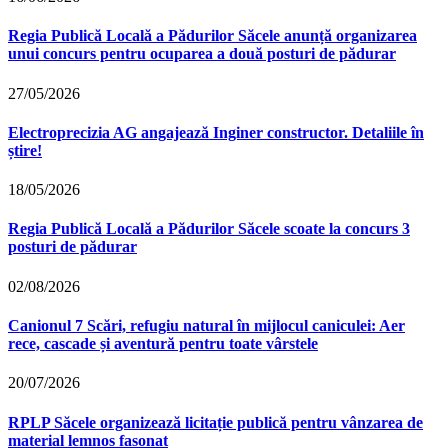
Regia Publică Locală a Pădurilor Săcele anunță organizarea
unui concurs pentru ocuparea a două posturi de pădurar
27/05/2026
Electroprecizia AG angajează Inginer constructor. Detaliile în
știre!
18/05/2026
Regia Publică Locală a Pădurilor Săcele scoate la concurs 3
posturi de pădurar
02/08/2026
Canionul 7 Scări, refugiu natural în mijlocul caniculei: Aer
rece, cascade și aventură pentru toate vârstele
20/07/2026
RPLP Săcele organizează licitație publică pentru vânzarea de
material lemnos fasonat