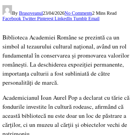
By
Brasoveanul
23/04/2026
No Comments
2 Mins Read
Facebook
Twitter
Pinterest
LinkedIn
Tumblr
Email
Biblioteca Academiei Române se prezintă ca un
simbol al tezaurului cultural național, având un rol
fundamental în conservarea și promovarea valorilor
românești. La deschiderea expoziției permanente,
importanța culturii a fost subliniată de către
personalități de marcă.
Academicianul Ioan Aurel Pop a declarat cu tărie că
fondurile investite în cultură rodeasc, afirmând că
această bibliotecă nu este doar un loc de păstrare a
cărților, ci un muzeu al cărții și obiectelor vechi de
patrimoniu.