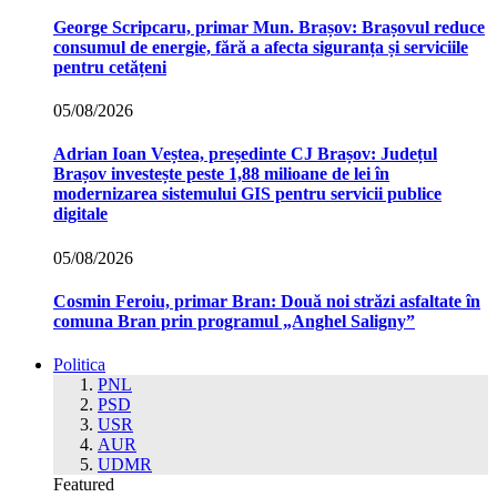
George Scripcaru, primar Mun. Brașov: Brașovul reduce
consumul de energie, fără a afecta siguranța și serviciile
pentru cetățeni
05/08/2026
Adrian Ioan Veștea, președinte CJ Brașov: Județul
Brașov investește peste 1,88 milioane de lei în
modernizarea sistemului GIS pentru servicii publice
digitale
05/08/2026
Cosmin Feroiu, primar Bran: Două noi străzi asfaltate în
comuna Bran prin programul „Anghel Saligny”
Politica
PNL
PSD
USR
AUR
UDMR
Featured