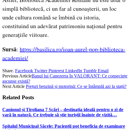
simplă bibliotecă, ci un far al cunoașterii, un loc
unde cultura română se îmbină cu istoria,
constituind un adevărat patrimoniu național pentru
generațiile viitoare.
Sursă
:
https://basilica.ro/ioan-aurel-pop-biblioteca-
academiei/
Share.
Facebook
Twitter
Pinterest
LinkedIn
Tumblr
Email
Previous Article
Banul lui Canezerra în VALORANT: Ce consecințe
ascunse există?
Next Article
Prețuri benzină și motorină: Ce se întâmplă azi la stații?
Related
Posts
Canionul și Tiroliana 7 Scări – destinația ideală pentru o zi de
vară în natură. Ce trebuie să știe turiștii înainte de vizită…
Spitalul Municipal Săcele: Pacienții pot beneficia de examinare