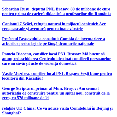
Sebastian Rusu, deputat PNL Brașov: 80 de milioane de euro
pentru prima de carieră didactică a profesorilor din România
Canionul 7 Scări, refugiu natural în mijlocul caniculei: Aer
rece, cascade și aventură pentru toate vârstele
Prefectul Brașovului a constituit Comisia de inventariere a
arborilor periculoși de pe lângă drumurile naționale
Pamela Diaconu, consilier local PNL Brașov: Mă bucur să
anunț redeschiderea Centrului destinat consilierii persoanelor
care au săvârșit acte de violență domestică
Vasile Mezdrea, consilier local PNL Brașov: Vești bune pentru
locuitorii din Răcădău!
George Scripcaru, primar al Mun. Brașov: Am semnat
autorizația de construire pentru un spital nou, construit de la
zero, cu 578 milioane de lei
relațiile UE-China: Ce va aduce vizita Comitetului în Beijing și
Shanghai?