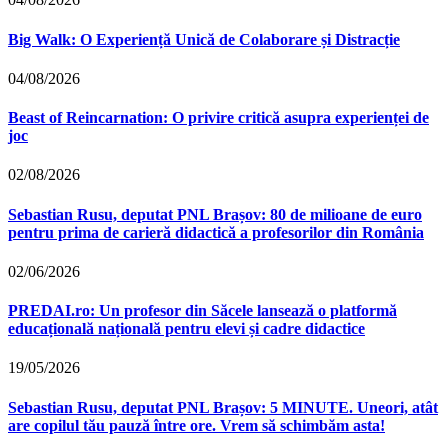
Big Walk: O Experiență Unică de Colaborare și Distracție
04/08/2026
Beast of Reincarnation: O privire critică asupra experienței de
joc
02/08/2026
Sebastian Rusu, deputat PNL Brașov: 80 de milioane de euro
pentru prima de carieră didactică a profesorilor din România
02/06/2026
PREDAI.ro: Un profesor din Săcele lansează o platformă
educațională națională pentru elevi și cadre didactice
19/05/2026
Sebastian Rusu, deputat PNL Brașov: 5 MINUTE. Uneori, atât
are copilul tău pauză între ore. Vrem să schimbăm asta!