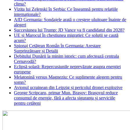
clima?
Vizita lui Zelenski în Serbia: Ce înseamnă pentru relațiile
internaționale?
AfD Germania: Sondajele arată o creștere uluitoare înainte de
alegeri
Succesiunea lui Trump: JD Vance va fi candidatul din 2028?
UE și Marocul în chestiunea migrației: Ce soluții se caută
acum?
Spionaj Cetățean Român în Germania: Arestare
Surprinzătoare și Detalii
Debitului Dunării la minim istoric: cum afectează centrala
Cernavodă?
Eclipsă solară: Repercusiunile neprevăzute asupra energiei
europene
Melatonină versus Magneziu: Ce suplimente alegem pentru
somn?
Avionul ucrainean din Leipzig și pericolul dronei explozive
George Scripcaru, primar Mun. Brașov: Brașovul reduce
consumul de energie, fără a afecta siguranța și serviciile
pentru cetățeni