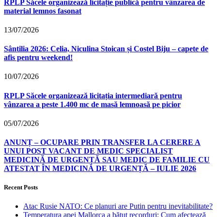
RPLP Săcele organizează licitație publică pentru vânzarea de
material lemnos fasonat
13/07/2026
Sântilia 2026: Celia, Niculina Stoican și Costel Biju – capete de
afis pentru weekend!
10/07/2026
RPLP Săcele organizează licitația intermediară pentru
vânzarea a peste 1.400 mc de masă lemnoasă pe picior
05/07/2026
ANUNȚ – OCUPARE PRIN TRANSFER LA CERERE A
UNUI POST VACANT DE MEDIC SPECIALIST
MEDICINĂ DE URGENȚĂ SAU MEDIC DE FAMILIE CU
ATESTAT ÎN MEDICINĂ DE URGENȚĂ – IULIE 2026
Recent Posts
Atac Rusie NATO: Ce planuri are Putin pentru inevitabilitate?
Temperatura apei Mallorca a bătut recorduri: Cum afectează