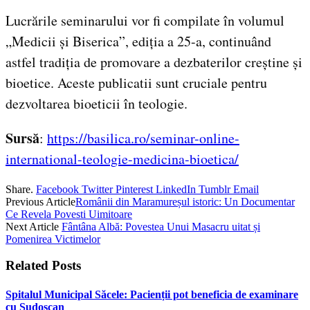
Lucrările seminarului vor fi compilate în volumul
„Medicii și Biserica”, ediția a 25-a, continuând
astfel tradiția de promovare a dezbaterilor creștine și
bioetice. Aceste publicatii sunt cruciale pentru
dezvoltarea bioeticii în teologie.
Sursă
:
https://basilica.ro/seminar-online-
international-teologie-medicina-bioetica/
Share.
Facebook
Twitter
Pinterest
LinkedIn
Tumblr
Email
Previous Article
Românii din Maramureșul istoric: Un Documentar
Ce Revela Povesti Uimitoare
Next Article
Fântâna Albă: Povestea Unui Masacru uitat și
Pomenirea Victimelor
Related
Posts
Spitalul Municipal Săcele: Pacienții pot beneficia de examinare
cu Sudoscan