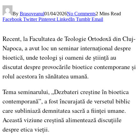
By
Brasoveanul
01/04/2026
No Comments
2 Mins Read
Facebook
Twitter
Pinterest
LinkedIn
Tumblr
Email
Recent, la Facultatea de Teologie Ortodoxă din Cluj-
Napoca, a avut loc un seminar internațional despre
bioetică, unde teologi și oameni de știință au
discutat despre provocările bioetice contemporane și
rolul acestora în sănătatea umană.
Tema seminarului, „Dezbateri creștine în bioetica
contemporană”, a fost încurajată de versetul biblic
care subliniază demnitatea sacră a ființei umane.
Această viziune creștină alimentează discuțiile
despre etica vieții.