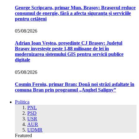
George Scripcaru, primar Mun. Brașov: Brașovul reduce
consumul de energie, fără a afecta siguranța și serviciile
pentru cetățeni
05/08/2026
Adrian Ioan Veștea, președinte CJ Brașov: Județul
Brașov investește peste 1,88 milioane de lei în
modernizarea sistemului GIS pentru servicii publice
digitale
05/08/2026
Cosmin Feroiu, primar Bran: Două noi străzi asfaltate în
comuna Bran prin programul „Anghel Saligny”
Politica
PNL
PSD
USR
AUR
UDMR
Featured