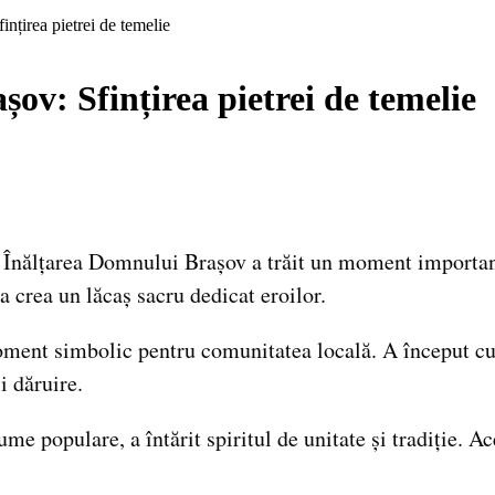
nțirea pietrei de temelie
ov: Sfințirea pietrei de temelie
a Înălțarea Domnului Brașov a trăit un moment important:
 crea un lăcaș sacru dedicat eroilor.
oment simbolic pentru comunitatea locală. A început cu o
i dăruire.
e populare, a întărit spiritul de unitate și tradiție. A