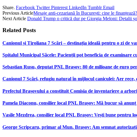
Share.
Facebook
Twitter
Pinterest
LinkedIn
Tumblr
Email
Previous Article
Mesaje anti-cezariană în București: cine le finanțează
Next Article
Donald Trump o critică dur pe Giorgia Meloni: Detalii ș
Related
Posts
Canionul și Tiroliana 7 Scări – destinația ideală pentru o zi de var
Spitalul Municipal Săcele: Pacienții pot beneficia de examinare 
Sebastian Rusu, deputat PNL Brașov: 80 de milioane de euro pen
Canionul 7 Scări, refugiu natural în mijlocul caniculei: Aer rece,
Prefectul Brașovului a constituit Comisia de inventariere a arbor
Pamela Diaconu, consilier local PNL Brașov: Mă bucur să anunț re
Vasile Mezdrea, consilier local PNL Brașov: Vești bune pentru lo
George Scripcaru, primar al Mun. Brașov: Am semnat autorizația d