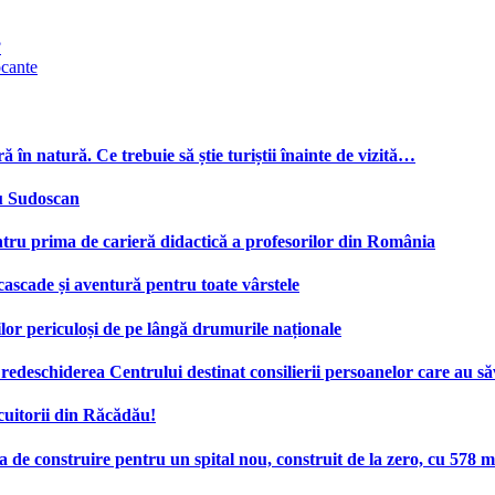
?
ocante
ă în natură. Ce trebuie să știe turiștii înainte de vizită…
cu Sudoscan
tru prima de carieră didactică a profesorilor din România
 cascade și aventură pentru toate vârstele
ilor periculoși de pe lângă drumurile naționale
deschiderea Centrului destinat consilierii persoanelor care au săv
cuitorii din Răcădău!
e construire pentru un spital nou, construit de la zero, cu 578 mi