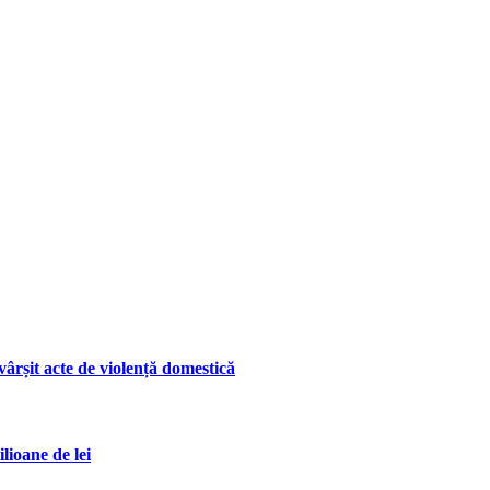
ârșit acte de violență domestică
lioane de lei