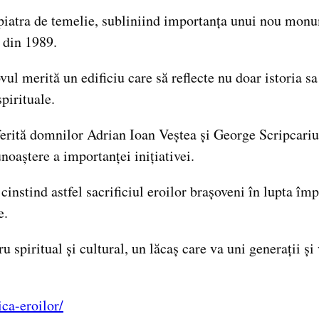
t piatra de temelie, subliniind importanța unui nou monum
 din 1989.
ul merită un edificiu care să reflecte nu doar istoria sa 
pirituale.
ferită domnilor Adrian Ioan Veștea și George Scripcariu
noaștere a importanței inițiativei.
3, cinstind astfel sacrificiul eroilor brașoveni în lupta
e.
 spiritual și cultural, un lăcaș care va uni generații ș
ica-eroilor/