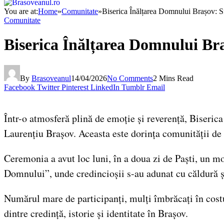
You are at:
Home
»
Comunitate
»
Biserica Înălțarea Domnului Brașov: Sfi
Comunitate
Biserica Înălțarea Domnului Braș
By
Brasoveanul
14/04/2026
No Comments
2 Mins Read
Facebook
Twitter
Pinterest
LinkedIn
Tumblr
Email
Într-o atmosferă plină de emoție și reverență, Biseric
Laurențiu Brașov. Aceasta este dorința comunității de a
Ceremonia a avut loc luni, în a doua zi de Paști, un m
Domnului”, unde credincioșii s-au adunat cu căldură ș
Numărul mare de participanți, mulți îmbrăcați în costum
dintre credință, istorie și identitate în Brașov.