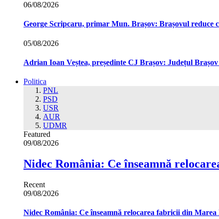
06/08/2026
George Scripcaru, primar Mun. Brașov: Brașovul reduce cons
05/08/2026
Adrian Ioan Veștea, președinte CJ Brașov: Județul Brașov in
Politica
PNL
PSD
USR
AUR
UDMR
Featured
09/08/2026
Nidec România: Ce înseamnă relocarea
Recent
09/08/2026
Nidec România: Ce înseamnă relocarea fabricii din Marea 