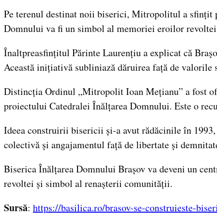
Pe terenul destinat noii biserici, Mitropolitul a sfinți
Domnului va fi un simbol al memoriei eroilor revoltei
Înaltpreasfințitul Părinte Laurențiu a explicat că Brașov
Această inițiativă subliniază dăruirea față de valorile s
Distincția Ordinul „Mitropolit Ioan Mețianu” a fost o
proiectului Catedralei Înălțarea Domnului. Este o recu
Ideea construirii bisericii și-a avut rădăcinile în 199
colectivă și angajamentul față de libertate și demnitat
Biserica Înălțarea Domnului Brașov va deveni un centru
revoltei și simbol al renașterii comunității.
Sursă
:
https://basilica.ro/brasov-se-construieste-biser