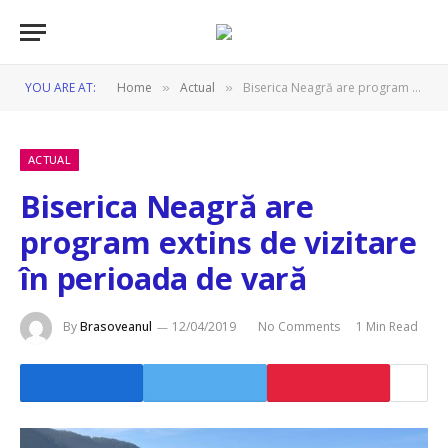
YOU ARE AT:
Home
Actual
Biserica Neagră are program extins de vizitare în perioada de vară
»
»
ACTUAL
Biserica Neagră are
program extins de vizitare
în perioada de vară
By
Brasoveanul
12/04/2019
No Comments
1 Min Read