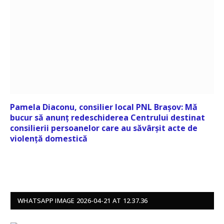
Pamela Diaconu, consilier local PNL Brașov: Mă
bucur să anunț redeschiderea Centrului destinat
consilierii persoanelor care au săvârșit acte de
violență domestică
WHATSAPP IMAGE 2026-04-21 AT 12.37.36