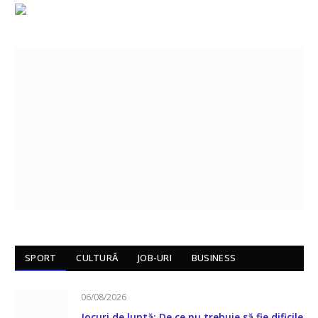
SPORT
CULTURĂ
JOB-URI
BUSINESS
06/08/2026
Jocuri de luptă: De ce nu trebuie să fie dificile