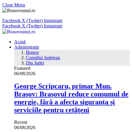
Close Menu
Facebook
X (Twitter)
Instagram
Facebook
X (Twitter)
Instagram
Acasă
Administratie
Braşov
Consiliul Judeţean
Din Judeţ
Featured
06/08/2026
George Scripcaru, primar Mun.
Brașov: Brașovul reduce consumul de
energie, fără a afecta siguranța și
serviciile pentru cetățeni
Recent
06/08/2026