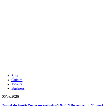
Sport
Cultură
Job-uri
Business
06/08/2026
Jocuri de luptă: De ce nu trebuie să fie dificile pentru a fi bune?