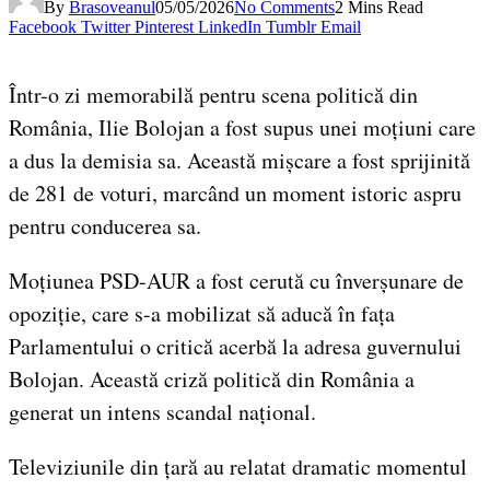
By
Brasoveanul
05/05/2026
No Comments
2 Mins Read
Facebook
Twitter
Pinterest
LinkedIn
Tumblr
Email
Într-o zi memorabilă pentru scena politică din
România, Ilie Bolojan a fost supus unei moțiuni care
a dus la demisia sa. Această mișcare a fost sprijinită
de 281 de voturi, marcând un moment istoric aspru
pentru conducerea sa.
Moțiunea PSD-AUR a fost cerută cu înverșunare de
opoziție, care s-a mobilizat să aducă în fața
Parlamentului o critică acerbă la adresa guvernului
Bolojan. Această criză politică din România a
generat un intens scandal național.
Televiziunile din țară au relatat dramatic momentul