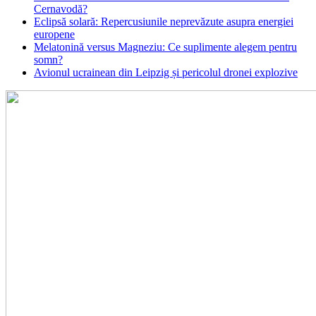
Cernavodă?
Eclipsă solară: Repercusiunile neprevăzute asupra energiei
europene
Melatonină versus Magneziu: Ce suplimente alegem pentru
somn?
Avionul ucrainean din Leipzig și pericolul dronei explozive