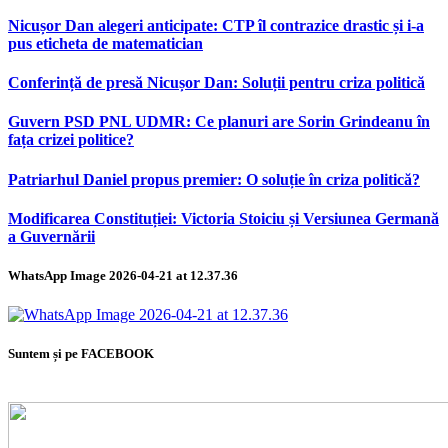
Nicușor Dan alegeri anticipate: CTP îl contrazice drastic și i-a
pus eticheta de matematician
Conferință de presă Nicușor Dan: Soluții pentru criza politică
Guvern PSD PNL UDMR: Ce planuri are Sorin Grindeanu în
fața crizei politice?
Patriarhul Daniel propus premier: O soluție în criza politică?
Modificarea Constituției: Victoria Stoiciu și Versiunea Germană
a Guvernării
WhatsApp Image 2026-04-21 at 12.37.36
Suntem și pe FACEBOOK