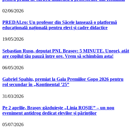
02/06/2026
PREDAI.ro: Un profesor din Săcele lansează o platformă
educațională națională pentru elevi și cadre didactice
19/05/2026
Sebastian Rusu, deputat PNL Brașov: 5 MINUTE. Uneori, atât
are copilul tău pauză între ore. Vrem să schimbăm asta!
06/05/2026
Gabriel Spahiu, premiat la Gala Premiilor Gopo 2026 pentru
rol secundar în „Kontinental ’25”
31/03/2026
Pe 2 aprilie, Brașov găzduiește „Linia ROȘIE” – un nou
eveniment antidrog dedicat elevilor și părinților
05/07/2026