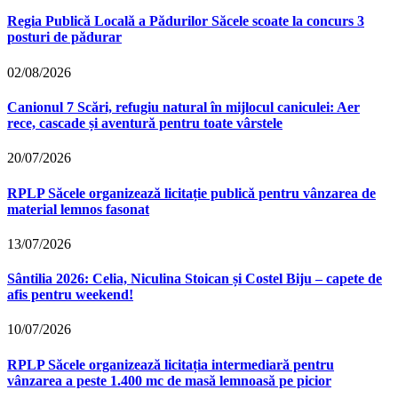
Regia Publică Locală a Pădurilor Săcele scoate la concurs 3
posturi de pădurar
02/08/2026
Canionul 7 Scări, refugiu natural în mijlocul caniculei: Aer
rece, cascade și aventură pentru toate vârstele
20/07/2026
RPLP Săcele organizează licitație publică pentru vânzarea de
material lemnos fasonat
13/07/2026
Sântilia 2026: Celia, Niculina Stoican și Costel Biju – capete de
afis pentru weekend!
10/07/2026
RPLP Săcele organizează licitația intermediară pentru
vânzarea a peste 1.400 mc de masă lemnoasă pe picior