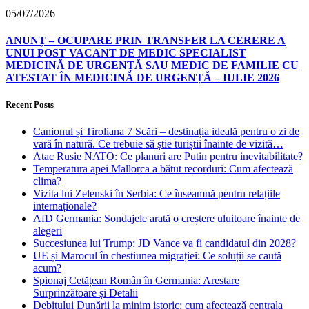
05/07/2026
ANUNȚ – OCUPARE PRIN TRANSFER LA CERERE A
UNUI POST VACANT DE MEDIC SPECIALIST
MEDICINĂ DE URGENȚĂ SAU MEDIC DE FAMILIE CU
ATESTAT ÎN MEDICINĂ DE URGENȚĂ – IULIE 2026
Recent Posts
Canionul și Tiroliana 7 Scări – destinația ideală pentru o zi de
vară în natură. Ce trebuie să știe turiștii înainte de vizită…
Atac Rusie NATO: Ce planuri are Putin pentru inevitabilitate?
Temperatura apei Mallorca a bătut recorduri: Cum afectează
clima?
Vizita lui Zelenski în Serbia: Ce înseamnă pentru relațiile
internaționale?
AfD Germania: Sondajele arată o creștere uluitoare înainte de
alegeri
Succesiunea lui Trump: JD Vance va fi candidatul din 2028?
UE și Marocul în chestiunea migrației: Ce soluții se caută
acum?
Spionaj Cetățean Român în Germania: Arestare
Surprinzătoare și Detalii
Debitului Dunării la minim istoric: cum afectează centrala