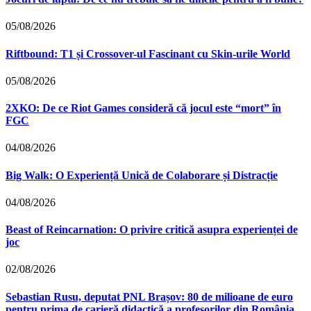
05/08/2026
Riftbound: T1 și Crossover-ul Fascinant cu Skin-urile World
05/08/2026
2XKO: De ce Riot Games consideră că jocul este “mort” în
FGC
04/08/2026
Big Walk: O Experiență Unică de Colaborare și Distracție
04/08/2026
Beast of Reincarnation: O privire critică asupra experienței de
joc
02/08/2026
Sebastian Rusu, deputat PNL Brașov: 80 de milioane de euro
pentru prima de carieră didactică a profesorilor din România