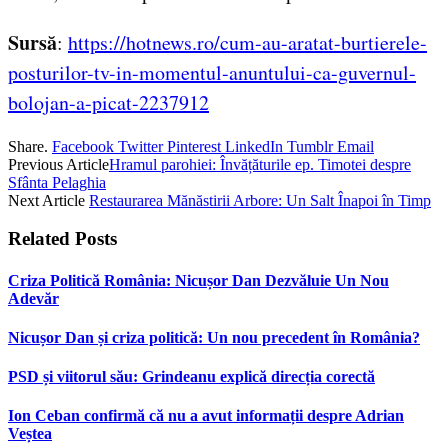
Sursă
:
https://hotnews.ro/cum-au-aratat-burtierele-
posturilor-tv-in-momentul-anuntului-ca-guvernul-
bolojan-a-picat-2237912
Share.
Facebook
Twitter
Pinterest
LinkedIn
Tumblr
Email
Previous Article
Hramul parohiei: Învățăturile ep. Timotei despre
Sfânta Pelaghia
Next Article
Restaurarea Mănăstirii Arbore: Un Salt Înapoi în Timp
Related
Posts
Criza Politică România: Nicușor Dan Dezvăluie Un Nou
Adevăr
Nicușor Dan și criza politică: Un nou precedent în România?
PSD și viitorul său: Grindeanu explică direcția corectă
Ion Ceban confirmă că nu a avut informații despre Adrian
Veștea