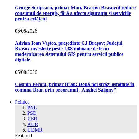
George Scripcaru, primar Mun. Brașov: Brașovul reduce
consumul de energie, fără a afecta siguranța și serviciile
pentru cetățeni
05/08/2026
Adrian Ioan Veștea, președinte CJ Brașov: Județul
Brașov investește peste 1,88 milioane de lei în
modernizarea sistemului GIS pentru servicii publice
digitale
05/08/2026
Cosmin Feroiu, primar Bran: Două noi străzi asfaltate în
comuna Bran prin programul „Anghel Saligny”
Politica
PNL
PSD
USR
AUR
UDMR
Featured