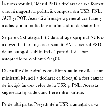
În urma votului, liderul PSD a declarat că s-a format
o nouă majoritate politică, compusă din USR, PNL,
AUR și POT. Această afirmație a generat confuzie și
a adus și mai multe tensiuni în cadrul dezbaterilor.
Se pare că strategia PSD de a atrage sprijinul AUR s-
a dovedit a fi o mișcare riscantă. PNL a acuzat PSD
de un autogol, subliniind că partidul și-a bazat
așteptările pe o alianță fragilă.
Discuțiile din cadrul comisiilor s-au intensificat, iar
ministrul Muncii a declarat că blocajul a fost cauzat
de încăpățânarea celor de la USR și PNL. Aceasta
sugerează lipsa de conciliere între partide.
Pe de altă parte, Președintele USR a anunțat că va