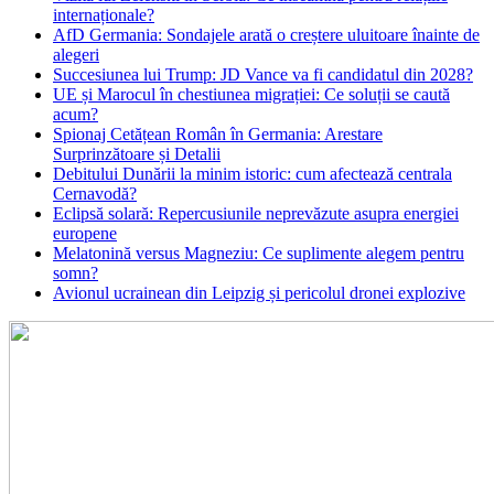
internaționale?
AfD Germania: Sondajele arată o creștere uluitoare înainte de
alegeri
Succesiunea lui Trump: JD Vance va fi candidatul din 2028?
UE și Marocul în chestiunea migrației: Ce soluții se caută
acum?
Spionaj Cetățean Român în Germania: Arestare
Surprinzătoare și Detalii
Debitului Dunării la minim istoric: cum afectează centrala
Cernavodă?
Eclipsă solară: Repercusiunile neprevăzute asupra energiei
europene
Melatonină versus Magneziu: Ce suplimente alegem pentru
somn?
Avionul ucrainean din Leipzig și pericolul dronei explozive