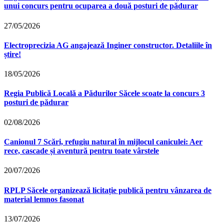
unui concurs pentru ocuparea a două posturi de pădurar
27/05/2026
Electroprecizia AG angajează Inginer constructor. Detaliile în
știre!
18/05/2026
Regia Publică Locală a Pădurilor Săcele scoate la concurs 3
posturi de pădurar
02/08/2026
Canionul 7 Scări, refugiu natural în mijlocul caniculei: Aer
rece, cascade și aventură pentru toate vârstele
20/07/2026
RPLP Săcele organizează licitație publică pentru vânzarea de
material lemnos fasonat
13/07/2026