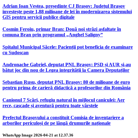
Adrian Ioan Veștea, președinte CJ Brașov: Județul Brașov
investește peste 1,88 milioane de lei în modernizarea sistemului
GIS pentru servicii publice digitale
Cosmin Feroiu, primar Bran: Două noi străzi asfaltate în
comuna Bran prin programul „Anghel Saligny”
Spitalul Municipal Săcele: Pacienții pot beneficia de examinare
cu Sudoscan
Andronache Gabriel, deputat PNL Brașov: PSD și AUR și-au
bătut joc din nou de Legea integrității la Camera Deputaților
Sebastian Rusu, deputat PNL Brașov: 80 de milioane de euro
pentru prima de carieră didactică a profesorilor din România
Canionul 7 Scări, refugiu natural în mijlocul caniculei: Aer
rece, cascade și aventură pentru toate vârstele
Prefectul Brașovului a constituit Comisia de inventariere a
arborilor periculoși de pe lângă drumurile naționale
WhatsApp Image 2026-04-21 at 12.37.36