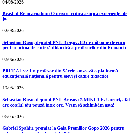
04/08/2026
Beast of Reincarnation: O privire critică asupra experienței de
joc
02/08/2026
Sebastian Rusu, deputat PNL Brașov: 80 de milioane de euro
pentru prima de carieră didactică a profesorilor din România
02/06/2026
PREDAI.ro: Un profesor din Săcele lansează o platformă
educațională națională pentru elevi și cadre didactice
19/05/2026
Sebastian Rusu, deputat PNL Brașov: 5 MINUTE. Uneori, atât
are copilul tău pauză între ore. Vrem să schimbăm asta!
06/05/2026
Gabriel Spahiu, premiat la Gala Premiilor Gopo 2026 pentru