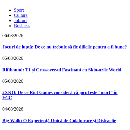
Sport
Cultură
Job-uri
Business
06/08/2026
Jocuri de luptă: De ce nu trebuie să fie dificile pentru a fi bune?
05/08/2026
Riftbound: T1 și Crossover-ul Fascinant cu Skin-urile World
05/08/2026
2XKO: De ce Riot Games consideră că jocul este “mort” în
FGC
04/08/2026
Big Walk: O Experiență Unică de Colaborare și Distracție