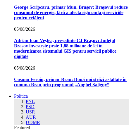
George Scripcaru, primar Mun. Brașov: Brașovul reduce
consumul de energie, fără a afecta siguranța și serviciile
pentru cetățeni
05/08/2026
Adrian Ioan Veștea, președinte CJ Brașov: Județul
Brașov investește peste 1,88 milioane de lei în
modernizarea sistemului GIS pentru servicii publice
digitale
05/08/2026
Cosmin Feroiu, primar Bran: Două noi străzi asfaltate în
comuna Bran prin programul „Anghel Saligny”
Politica
PNL
PSD
USR
AUR
UDMR
Featured