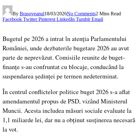
By
Brasoveanul
18/03/2026
No Comments
2 Mins Read
Facebook
Twitter
Pinterest
LinkedIn
Tumblr
Email
Bugetul pe 2026 a intrat în atenția Parlamentului
României, unde dezbaterile bugetare 2026 au avut
parte de neprevăzut. Comisiile reunite de buget-
finanțe s-au confruntat cu blocaje, conducând la
suspendarea ședinței pe termen nedeterminat.
În centrul conflictelor politice buget 2026 s-a aflat
amendamentul propus de PSD, vizând Ministerul
Muncii. Acesta includea măsuri sociale evaluate la
1,1 miliarde lei, dar nu a obținut susținerea necesară
la vot.