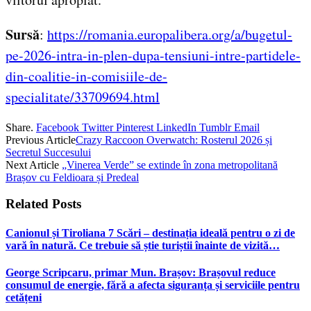
Sursă
:
https://romania.europalibera.org/a/bugetul-
pe-2026-intra-in-plen-dupa-tensiuni-intre-partidele-
din-coalitie-in-comisiile-de-
specialitate/33709694.html
Share.
Facebook
Twitter
Pinterest
LinkedIn
Tumblr
Email
Previous Article
Crazy Raccoon Overwatch: Rosterul 2026 și
Secretul Succesului
Next Article
„Vinerea Verde” se extinde în zona metropolitană
Brașov cu Feldioara și Predeal
Related
Posts
Canionul și Tiroliana 7 Scări – destinația ideală pentru o zi de
vară în natură. Ce trebuie să știe turiștii înainte de vizită…
George Scripcaru, primar Mun. Brașov: Brașovul reduce
consumul de energie, fără a afecta siguranța și serviciile pentru
cetățeni