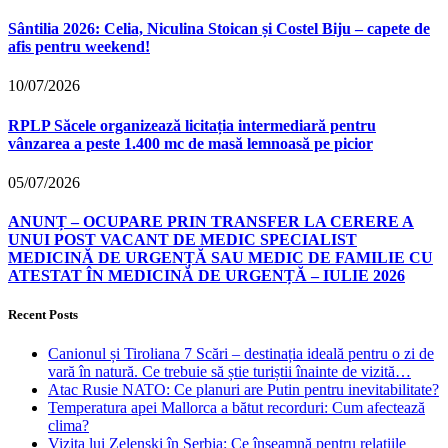
Sântilia 2026: Celia, Niculina Stoican și Costel Biju – capete de
afis pentru weekend!
10/07/2026
RPLP Săcele organizează licitația intermediară pentru
vânzarea a peste 1.400 mc de masă lemnoasă pe picior
05/07/2026
ANUNȚ – OCUPARE PRIN TRANSFER LA CERERE A
UNUI POST VACANT DE MEDIC SPECIALIST
MEDICINĂ DE URGENȚĂ SAU MEDIC DE FAMILIE CU
ATESTAT ÎN MEDICINĂ DE URGENȚĂ – IULIE 2026
Recent Posts
Canionul și Tiroliana 7 Scări – destinația ideală pentru o zi de
vară în natură. Ce trebuie să știe turiștii înainte de vizită…
Atac Rusie NATO: Ce planuri are Putin pentru inevitabilitate?
Temperatura apei Mallorca a bătut recorduri: Cum afectează
clima?
Vizita lui Zelenski în Serbia: Ce înseamnă pentru relațiile