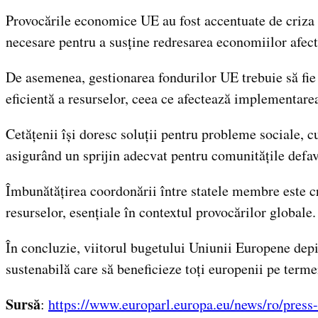
Provocările economice UE au fost accentuate de criza 
necesare pentru a susține redresarea economiilor afect
De asemenea, gestionarea fondurilor UE trebuie să fie 
eficientă a resurselor, ceea ce afectează implementar
Cetățenii își doresc soluții pentru probleme sociale, c
asigurând un sprijin adecvat pentru comunitățile defav
Îmbunătățirea coordonării între statele membre este cr
resurselor, esențiale în contextul provocărilor globale.
În concluzie, viitorul bugetului Uniunii Europene depind
sustenabilă care să beneficieze toți europenii pe terme
Sursă
:
https://www.europarl.europa.eu/news/ro/pre