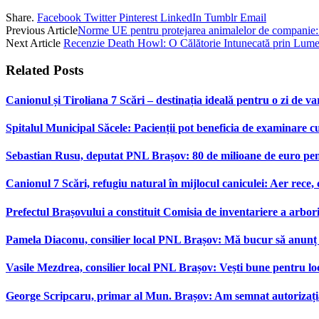
Share.
Facebook
Twitter
Pinterest
LinkedIn
Tumblr
Email
Previous Article
Norme UE pentru protejarea animalelor de companie:
Next Article
Recenzie Death Howl: O Călătorie Intunecată prin Lumea
Related
Posts
Canionul și Tiroliana 7 Scări – destinația ideală pentru o zi de var
Spitalul Municipal Săcele: Pacienții pot beneficia de examinare 
Sebastian Rusu, deputat PNL Brașov: 80 de milioane de euro pen
Canionul 7 Scări, refugiu natural în mijlocul caniculei: Aer rece,
Prefectul Brașovului a constituit Comisia de inventariere a arbor
Pamela Diaconu, consilier local PNL Brașov: Mă bucur să anunț re
Vasile Mezdrea, consilier local PNL Brașov: Vești bune pentru lo
George Scripcaru, primar al Mun. Brașov: Am semnat autorizația d