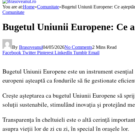
You are at:
Home
»
Comunitate
»
Bugetul Uniunii Europene: Ce așteptări
Comunitate
Bugetul Uniunii Europene: Ce aș
By
Brasoveanul
04/05/2026
No Comments
2 Mins Read
Facebook
Twitter
Pinterest
LinkedIn
Tumblr
Email
Bugetul Uniunii Europene este un instrument esențial 
europeni așteaptă ca fondurile să fie gestionate eficien
Crește așteptarea ca bugetul Uniunii Europene să sprij
soluții sustenabile, stimulând inovația și protejând med
Transparența în cheltuieli este o altă cerință importan
asupra vieții lor de zi cu zi, în special în orașele lor.