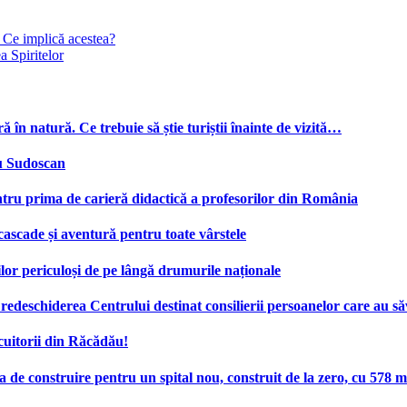
 Ce implică acestea?
 Spiritelor
ă în natură. Ce trebuie să știe turiștii înainte de vizită…
cu Sudoscan
tru prima de carieră didactică a profesorilor din România
 cascade și aventură pentru toate vârstele
ilor periculoși de pe lângă drumurile naționale
deschiderea Centrului destinat consilierii persoanelor care au săv
cuitorii din Răcădău!
e construire pentru un spital nou, construit de la zero, cu 578 mi