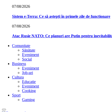
07/08/2026
Sistem e-Terra: Ce să aștepți în primele zile de funcționare
07/08/2026
Atac Rusie NATO: Ce planuri are Putin pentru inevitabilit
Comunitate
Sănătate
Eveniment
Social
Business
Eveniment
Job-uri
Cultura
Educatie
Eveniment
Cooking
Sport
Gaming