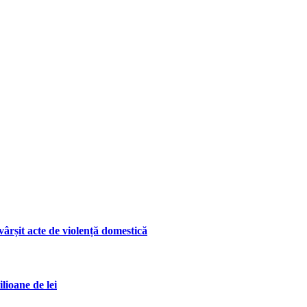
ârșit acte de violență domestică
lioane de lei