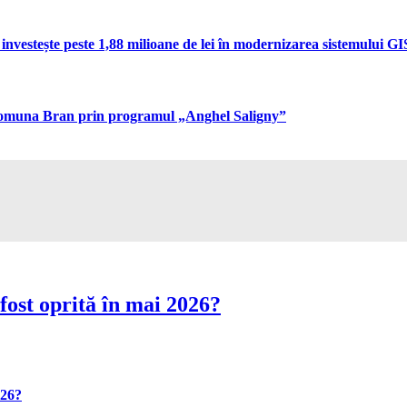
vestește peste 1,88 milioane de lei în modernizarea sistemului GIS 
n comuna Bran prin programul „Anghel Saligny”
fost oprită în mai 2026?
026?