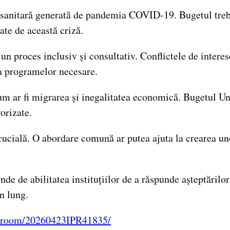
sanitară generată de pandemia COVID-19. Bugetul trebui
ate de această criză.
un proces inclusiv și consultativ. Conflictele de intere
ea programelor necesare.
um ar fi migrarea și inegalitatea economică. Bugetul Uniu
orizate.
ucială. O abordare comună ar putea ajuta la crearea unor
e de abilitatea instituțiilor de a răspunde așteptărilor 
n lung.
ss-room/20260423IPR41835/