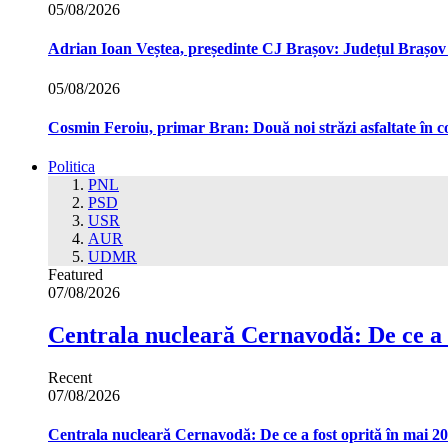
05/08/2026
Adrian Ioan Veștea, președinte CJ Brașov: Județul Brașov in
05/08/2026
Cosmin Feroiu, primar Bran: Două noi străzi asfaltate î
Politica
PNL
PSD
USR
AUR
UDMR
Featured
07/08/2026
Centrala nucleară Cernavodă: De ce a 
Recent
07/08/2026
Centrala nucleară Cernavodă: De ce a fost oprită în mai 2