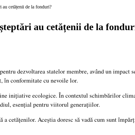
 au cetățenii de la fonduri?
teptări au cetățenii de la fondur
pentru dezvoltarea statelor membre, având un impact se
t, în conformitate cu nevoile lor.
ine inițiative ecologice. În contextul schimbărilor clim
iul, esențial pentru viitorul generațiilor.
tă a cetățenilor. Aceștia doresc să vadă cum sunt împărț