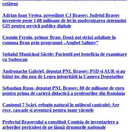
cetățeni
Adrian Ioan Veștea, președinte CJ Brașov: Județul Brașov
investește peste 1,88 milioane de lei în modernizarea sistemului
GIS pentru servicii publice digitale
Cosmin Feroiu, primar Bran: Două noi străzi asfaltate în
comuna Bran prin programul „Anghel Saligny”
Spitalul Municipal Săcele: Pacienții pot beneficia de examinare
cu Sudoscan
Andronache Gabriel, deputat PNL Brașov: PSD și AUR și-au
bătut joc din nou de Legea integrității la Camera Deputaților
Sebastian Rusu, deputat PNL Brașov: 80 de milioane de euro
pentru prima de carieră didactică a profesorilor din România
Canionul 7 Scări, refugiu natural în mijlocul caniculei: Aer
rece, cascade și aventură pentru toate vârstele
Prefectul Brașovului a constituit Comisia de inventariere a
arborilor periculoși de pe lângă drumurile naționale