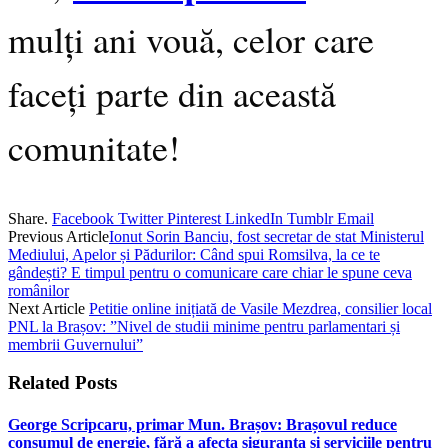
mulți ani vouă, celor care
faceți parte din această
comunitate!
Share.
Facebook
Twitter
Pinterest
LinkedIn
Tumblr
Email
Previous Article
Ionut Sorin Banciu, fost secretar de stat Ministerul
Mediului, Apelor și Pădurilor: Când spui Romsilva, la ce te
gândești? E timpul pentru o comunicare care chiar le spune ceva
românilor
Next Article
Petitie online inițiată de Vasile Mezdrea, consilier local
PNL la Brașov: ”Nivel de studii minime pentru parlamentari și
membrii Guvernului”
Related
Posts
George Scripcaru, primar Mun. Brașov: Brașovul reduce
consumul de energie, fără a afecta siguranța și serviciile pentru