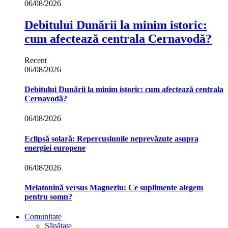
06/08/2026
Debitului Dunării la minim istoric:
cum afectează centrala Cernavodă?
Recent
06/08/2026
Debitului Dunării la minim istoric: cum afectează centrala
Cernavodă?
06/08/2026
Eclipsă solară: Repercusiunile neprevăzute asupra
energiei europene
06/08/2026
Melatonină versus Magneziu: Ce suplimente alegem
pentru somn?
Comunitate
Sănătate