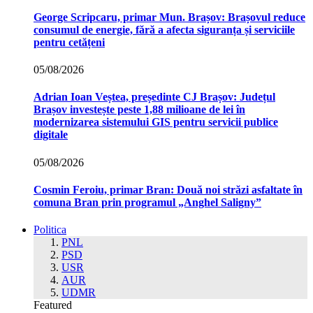
George Scripcaru, primar Mun. Brașov: Brașovul reduce
consumul de energie, fără a afecta siguranța și serviciile
pentru cetățeni
05/08/2026
Adrian Ioan Veștea, președinte CJ Brașov: Județul
Brașov investește peste 1,88 milioane de lei în
modernizarea sistemului GIS pentru servicii publice
digitale
05/08/2026
Cosmin Feroiu, primar Bran: Două noi străzi asfaltate în
comuna Bran prin programul „Anghel Saligny”
Politica
PNL
PSD
USR
AUR
UDMR
Featured