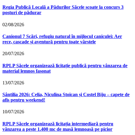
Regia Publică Locală a Pădurilor Săcele scoate la concurs 3
posturi de pădurar
02/08/2026
Canionul 7 Scări, refugiu natural în mijlocul caniculei: Aer
rece, cascade și aventură pentru toate vârstele
20/07/2026
RPLP Săcele organizează licitație publică pentru vânzarea de
material lemnos fasonat
13/07/2026
Sântilia 2026: Celia, Niculina Stoican și Costel Biju – capete de
afis pentru weekend!
10/07/2026
RPLP Săcele organizează licitația intermediară pentru
vânzarea a peste 1.400 mc de masă lemnoasă pe picior