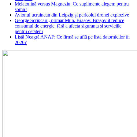
Melatonină versus Magneziu: Ce suplimente alegem pentru
somn?
Avionul ucrainean din Leipzig și pericolul dronei explozive
George Scripcaru, primar Mun. Brașov: Brașovul reduce
consumul de energie, fără a afecta siguranța și serviciile
pentru cetățeni
Listă Neagră ANAF: Ce firmă se află pe lista datornicilor în
2026?