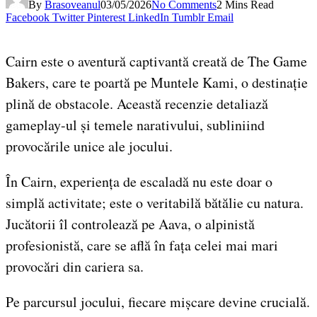
By
Brasoveanul
03/05/2026
No Comments
2 Mins Read
Facebook
Twitter
Pinterest
LinkedIn
Tumblr
Email
Cairn este o aventură captivantă creată de The Game
Bakers, care te poartă pe Muntele Kami, o destinație
plină de obstacole. Această recenzie detaliază
gameplay-ul și temele narativului, subliniind
provocările unice ale jocului.
În Cairn, experiența de escaladă nu este doar o
simplă activitate; este o veritabilă bătălie cu natura.
Jucătorii îl controlează pe Aava, o alpinistă
profesionistă, care se află în fața celei mai mari
provocări din cariera sa.
Pe parcursul jocului, fiecare mișcare devine crucială.