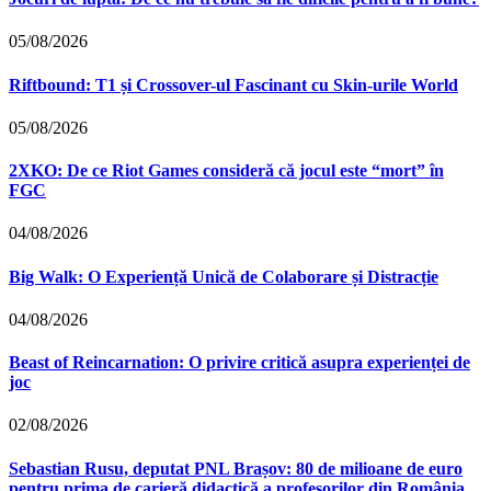
05/08/2026
Riftbound: T1 și Crossover-ul Fascinant cu Skin-urile World
05/08/2026
2XKO: De ce Riot Games consideră că jocul este “mort” în
FGC
04/08/2026
Big Walk: O Experiență Unică de Colaborare și Distracție
04/08/2026
Beast of Reincarnation: O privire critică asupra experienței de
joc
02/08/2026
Sebastian Rusu, deputat PNL Brașov: 80 de milioane de euro
pentru prima de carieră didactică a profesorilor din România