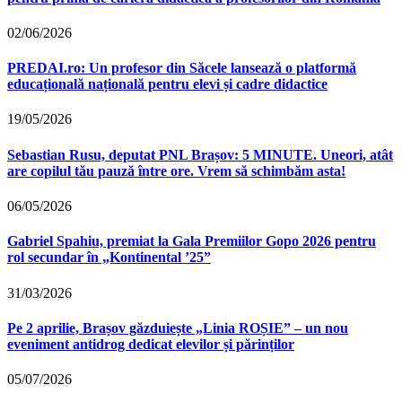
02/06/2026
PREDAI.ro: Un profesor din Săcele lansează o platformă
educațională națională pentru elevi și cadre didactice
19/05/2026
Sebastian Rusu, deputat PNL Brașov: 5 MINUTE. Uneori, atât
are copilul tău pauză între ore. Vrem să schimbăm asta!
06/05/2026
Gabriel Spahiu, premiat la Gala Premiilor Gopo 2026 pentru
rol secundar în „Kontinental ’25”
31/03/2026
Pe 2 aprilie, Brașov găzduiește „Linia ROȘIE” – un nou
eveniment antidrog dedicat elevilor și părinților
05/07/2026