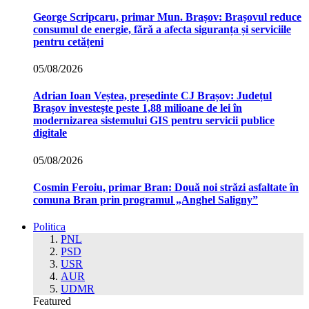
George Scripcaru, primar Mun. Brașov: Brașovul reduce
consumul de energie, fără a afecta siguranța și serviciile
pentru cetățeni
05/08/2026
Adrian Ioan Veștea, președinte CJ Brașov: Județul
Brașov investește peste 1,88 milioane de lei în
modernizarea sistemului GIS pentru servicii publice
digitale
05/08/2026
Cosmin Feroiu, primar Bran: Două noi străzi asfaltate în
comuna Bran prin programul „Anghel Saligny”
Politica
PNL
PSD
USR
AUR
UDMR
Featured