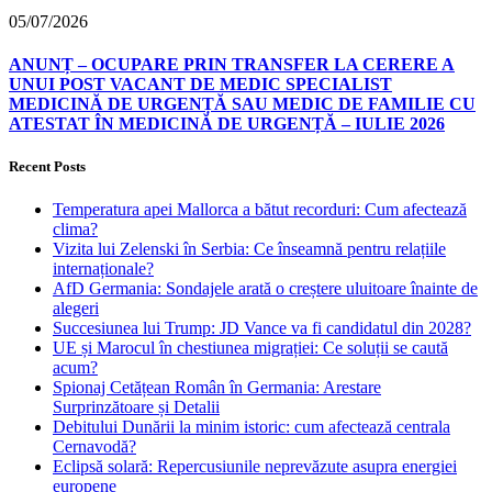
05/07/2026
ANUNȚ – OCUPARE PRIN TRANSFER LA CERERE A
UNUI POST VACANT DE MEDIC SPECIALIST
MEDICINĂ DE URGENȚĂ SAU MEDIC DE FAMILIE CU
ATESTAT ÎN MEDICINĂ DE URGENȚĂ – IULIE 2026
Recent Posts
Temperatura apei Mallorca a bătut recorduri: Cum afectează
clima?
Vizita lui Zelenski în Serbia: Ce înseamnă pentru relațiile
internaționale?
AfD Germania: Sondajele arată o creștere uluitoare înainte de
alegeri
Succesiunea lui Trump: JD Vance va fi candidatul din 2028?
UE și Marocul în chestiunea migrației: Ce soluții se caută
acum?
Spionaj Cetățean Român în Germania: Arestare
Surprinzătoare și Detalii
Debitului Dunării la minim istoric: cum afectează centrala
Cernavodă?
Eclipsă solară: Repercusiunile neprevăzute asupra energiei
europene