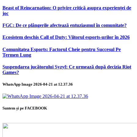
Beast of Reincarnation: O privire critică asupra experienței de
joc
FGC: De ce plângerile afectează entuziasmul în comunitate?
Ecosistem deschis Call of Duty: Viitorul esports-urilor în 2026
Comunitatea Esports: Factorul Cheie pentru Succesul Pe
Termen Lung
Suspendarea jucătorului Syzyf: Ce urmează după decizia Riot
Games?
WhatsApp Image 2026-04-21 at 12.37.36
Suntem și pe FACEBOOK