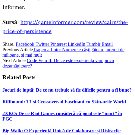
Informer.
Sursă
:
https://gameinformer.com/review/cairn/the-
price-of-persistence
Share.
Facebook
Twitter
Pinterest
LinkedIn
Tumblr
Email
Previous Article
Tragerea Loto: Numerele câștigătoare, premii de
milioane, și mai mult
Next Article
Code Vein II: De ce este experiența vampirică
dezamăgitoare?
Related
Posts
Jocuri de luptă: De ce nu trebuie să fie dificile pentru a fi bune?
Riftbound: T1 și Crossover-ul Fascinant cu Skin-urile World
2XKO: De ce Riot Games consideră că jocul este “mort” în
FGC
Big Walk: O Experiență Unică de Colaborare și Distracție