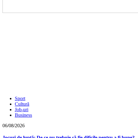
Sport
Cultură
Job-uri
Business
06/08/2026
Jocuri de luptă: De ce nu trebuie să fie dificile pentru a fi bune?