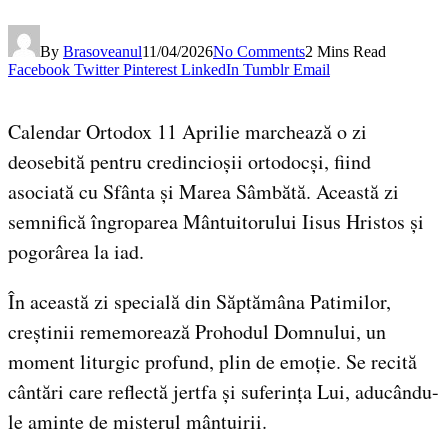
By
Brasoveanul
11/04/2026
No Comments
2 Mins Read
Facebook
Twitter
Pinterest
LinkedIn
Tumblr
Email
Calendar Ortodox 11 Aprilie marchează o zi
deosebită pentru credincioșii ortodocși, fiind
asociată cu Sfânta și Marea Sâmbătă. Această zi
semnifică îngroparea Mântuitorului Iisus Hristos și
pogorârea la iad.
În această zi specială din Săptămâna Patimilor,
creștinii rememorează Prohodul Domnului, un
moment liturgic profund, plin de emoție. Se recită
cântări care reflectă jertfa și suferința Lui, aducându-
le aminte de misterul mântuirii.