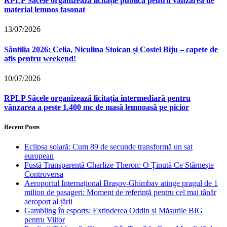
RPLP Săcele organizează licitație publică pentru vânzarea de
material lemnos fasonat
13/07/2026
Sântilia 2026: Celia, Niculina Stoican și Costel Biju – capete de
afis pentru weekend!
10/07/2026
RPLP Săcele organizează licitația intermediară pentru
vânzarea a peste 1.400 mc de masă lemnoasă pe picior
Recent Posts
Eclipsa solară: Cum 89 de secunde transformă un sat
european
Fustă Transparentă Charlize Theron: O Ținută Ce Stârnește
Controversa
Aeroportul Internațional Brașov‑Ghimbav atinge pragul de 1
milion de pasageri: Moment de referință pentru cel mai tânăr
aeroport al țării
Gambling în esports: Extinderea Oddin și Măsurile BIG
pentru Viitor