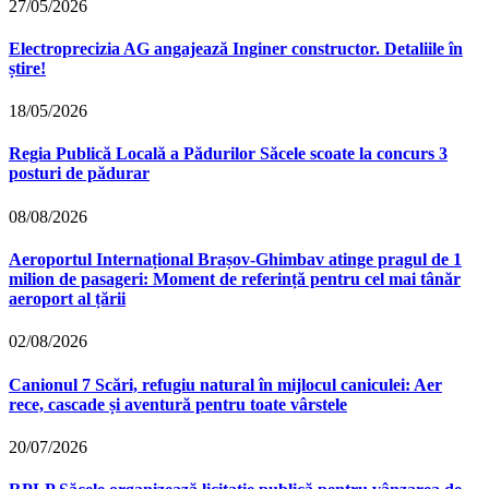
27/05/2026
Electroprecizia AG angajează Inginer constructor. Detaliile în
știre!
18/05/2026
Regia Publică Locală a Pădurilor Săcele scoate la concurs 3
posturi de pădurar
08/08/2026
Aeroportul Internațional Brașov‑Ghimbav atinge pragul de 1
milion de pasageri: Moment de referință pentru cel mai tânăr
aeroport al țării
02/08/2026
Canionul 7 Scări, refugiu natural în mijlocul caniculei: Aer
rece, cascade și aventură pentru toate vârstele
20/07/2026