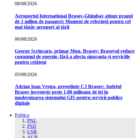
08/08/2026
Aeroportul Internațional Brașov‑Ghimbav atinge pragul
de 1 milion de pasageri: Moment de referință pentru cel
mai tânăr aeroport al țării
06/08/2026
George Scripcaru, primar Mun. Brașov: Brașovul reduce
consumul de energie, fără a afecta siguranța și serviciile
pentru cetățeni
05/08/2026
Adrian Ioan Veștea, președinte CJ Brașov: Județul
Brașov investește peste 1,88 milioane de lei în
modernizarea sistemului GIS pentru servicii publice
digitale
Politica
PNL
PSD
USR
AUR