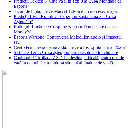
Predicții Tekken 8: Cine va fi în Top 8 la Cupa Mondială de
Esports?
Jocuri de luptă: De ce Marvel Tōkon e un nou eșec major?
Predicții LEC: Roboți vs Experți în Săptămâna 3 – Ce să
Așteptăm?
Ratingul României: Ce spune Nicușor Dan despre decizia
Moody’s?
Esports Warzone: Controversa Melodiilor Audio și Impactul
său
Centrala nucleară Cernavodă: De ce a fost oprită în mai 2026?
Sistem e-Terra: Ce să aștepți în primele zile de funcționare
Canionul și Tiroliana 7 Scări – destinația ideală pentru o zi de
vară în natură. Ce trebuie să știe turiștii înainte de vizită…