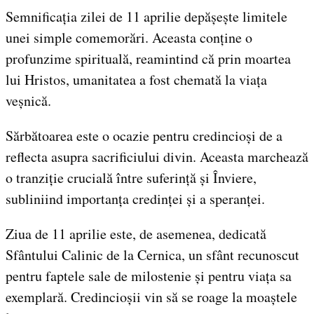
Semnificația zilei de 11 aprilie depășește limitele
unei simple comemorări. Aceasta conține o
profunzime spirituală, reamintind că prin moartea
lui Hristos, umanitatea a fost chemată la viața
veșnică.
Sărbătoarea este o ocazie pentru credincioși de a
reflecta asupra sacrificiului divin. Aceasta marchează
o tranziție crucială între suferință și Înviere,
subliniind importanța credinței și a speranței.
Ziua de 11 aprilie este, de asemenea, dedicată
Sfântului Calinic de la Cernica, un sfânt recunoscut
pentru faptele sale de milostenie și pentru viața sa
exemplară. Credincioșii vin să se roage la moaștele