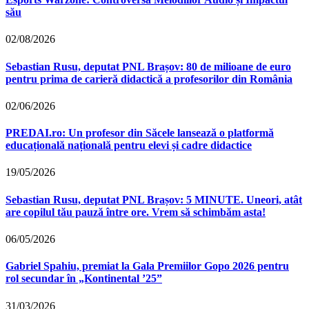
său
02/08/2026
Sebastian Rusu, deputat PNL Brașov: 80 de milioane de euro
pentru prima de carieră didactică a profesorilor din România
02/06/2026
PREDAI.ro: Un profesor din Săcele lansează o platformă
educațională națională pentru elevi și cadre didactice
19/05/2026
Sebastian Rusu, deputat PNL Brașov: 5 MINUTE. Uneori, atât
are copilul tău pauză între ore. Vrem să schimbăm asta!
06/05/2026
Gabriel Spahiu, premiat la Gala Premiilor Gopo 2026 pentru
rol secundar în „Kontinental ’25”
31/03/2026