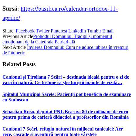
Sursă
:
https://basilica.ro/calendar-ortodox-11-
aprilie/
Share.
Facebook
Twitter
Pinterest
LinkedIn
Tumblr
Email
Previous Article
Prohodul Domnului: Tradiții și momentul
emoționant de la Catedrala Patriarhală
Next Article
Învierea Domnului: Cum ne aduce iubirea în vremuri
de întuneric
Related
Posts
Canionul și Tiroliana 7 Scări – destinația ideală pentru o zi de
vară în natură. Ce trebuie să știe turiștii înainte de vizită…
Spitalul Municipal Săcele: Pacienții pot beneficia de examinare
cu Sudoscan
Sebastian Rusu, deputat PNL Brașov: 80 de milioane de euro
pentru prima de carieră didactică a profesorilor din România
Canionul 7 Scări, refugiu natural în mijlocul caniculei: Aer
rece, cascade și aventură pentru toate vârstele