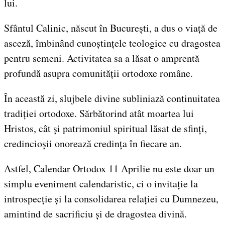
lui.
Sfântul Calinic, născut în București, a dus o viață de
asceză, îmbinând cunoștințele teologice cu dragostea
pentru semeni. Activitatea sa a lăsat o amprentă
profundă asupra comunității ortodoxe române.
În această zi, slujbele divine subliniază continuitatea
tradiției ortodoxe. Sărbătorind atât moartea lui
Hristos, cât și patrimoniul spiritual lăsat de sfinți,
credincioșii onorează credința în fiecare an.
Astfel, Calendar Ortodox 11 Aprilie nu este doar un
simplu eveniment calendaristic, ci o invitație la
introspecție și la consolidarea relației cu Dumnezeu,
amintind de sacrificiu și de dragostea divină.