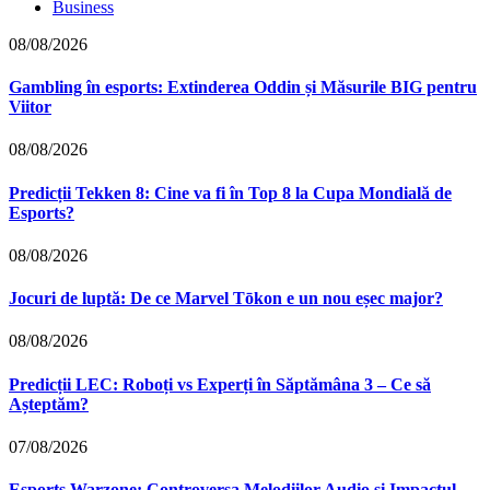
Business
08/08/2026
Gambling în esports: Extinderea Oddin și Măsurile BIG pentru
Viitor
08/08/2026
Predicții Tekken 8: Cine va fi în Top 8 la Cupa Mondială de
Esports?
08/08/2026
Jocuri de luptă: De ce Marvel Tōkon e un nou eșec major?
08/08/2026
Predicții LEC: Roboți vs Experți în Săptămâna 3 – Ce să
Așteptăm?
07/08/2026
Esports Warzone: Controversa Melodiilor Audio și Impactul