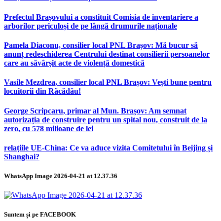
Prefectul Brașovului a constituit Comisia de inventariere a
arborilor periculoși de pe lângă drumurile naționale
Pamela Diaconu, consilier local PNL Brașov: Mă bucur să
anunț redeschiderea Centrului destinat consilierii persoanelor
care au săvârșit acte de violență domestică
Vasile Mezdrea, consilier local PNL Brașov: Vești bune pentru
locuitorii din Răcădău!
George Scripcaru, primar al Mun. Brașov: Am semnat
autorizația de construire pentru un spital nou, construit de la
zero, cu 578 milioane de lei
relațiile UE-China: Ce va aduce vizita Comitetului în Beijing și
Shanghai?
WhatsApp Image 2026-04-21 at 12.37.36
Suntem și pe FACEBOOK