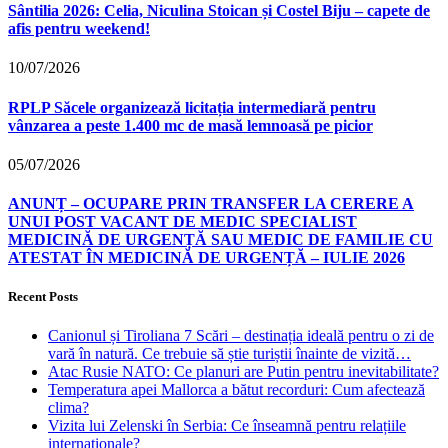
Sântilia 2026: Celia, Niculina Stoican și Costel Biju – capete de
afis pentru weekend!
10/07/2026
RPLP Săcele organizează licitația intermediară pentru
vânzarea a peste 1.400 mc de masă lemnoasă pe picior
05/07/2026
ANUNȚ – OCUPARE PRIN TRANSFER LA CERERE A
UNUI POST VACANT DE MEDIC SPECIALIST
MEDICINĂ DE URGENȚĂ SAU MEDIC DE FAMILIE CU
ATESTAT ÎN MEDICINĂ DE URGENȚĂ – IULIE 2026
Recent Posts
Canionul și Tiroliana 7 Scări – destinația ideală pentru o zi de
vară în natură. Ce trebuie să știe turiștii înainte de vizită…
Atac Rusie NATO: Ce planuri are Putin pentru inevitabilitate?
Temperatura apei Mallorca a bătut recorduri: Cum afectează
clima?
Vizita lui Zelenski în Serbia: Ce înseamnă pentru relațiile
internaționale?