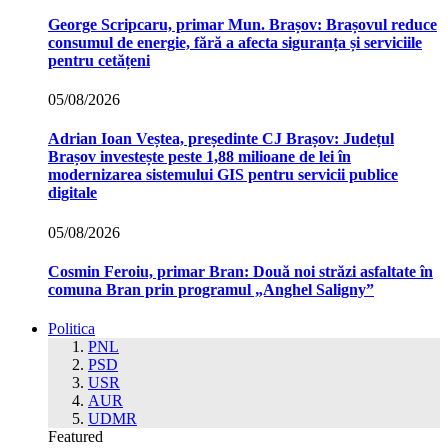
George Scripcaru, primar Mun. Brașov: Brașovul reduce
consumul de energie, fără a afecta siguranța și serviciile
pentru cetățeni
05/08/2026
Adrian Ioan Veștea, președinte CJ Brașov: Județul
Brașov investește peste 1,88 milioane de lei în
modernizarea sistemului GIS pentru servicii publice
digitale
05/08/2026
Cosmin Feroiu, primar Bran: Două noi străzi asfaltate în
comuna Bran prin programul „Anghel Saligny”
Politica
PNL
PSD
USR
AUR
UDMR
Featured