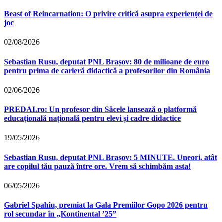
Beast of Reincarnation: O privire critică asupra experienței de
joc
02/08/2026
Sebastian Rusu, deputat PNL Brașov: 80 de milioane de euro
pentru prima de carieră didactică a profesorilor din România
02/06/2026
PREDAI.ro: Un profesor din Săcele lansează o platformă
educațională națională pentru elevi și cadre didactice
19/05/2026
Sebastian Rusu, deputat PNL Brașov: 5 MINUTE. Uneori, atât
are copilul tău pauză între ore. Vrem să schimbăm asta!
06/05/2026
Gabriel Spahiu, premiat la Gala Premiilor Gopo 2026 pentru
rol secundar în „Kontinental ’25”