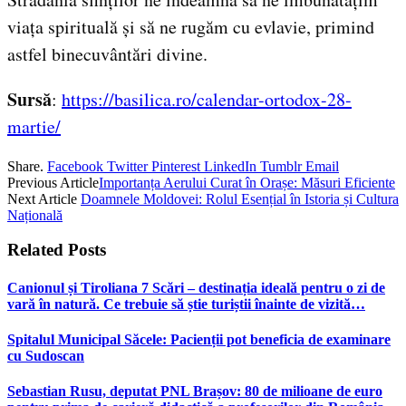
viața spirituală și să ne rugăm cu evlavie, primind
astfel binecuvântări divine.
Sursă
:
https://basilica.ro/calendar-ortodox-28-
martie/
Share.
Facebook
Twitter
Pinterest
LinkedIn
Tumblr
Email
Previous Article
Importanța Aerului Curat în Orașe: Măsuri Eficiente
Next Article
Doamnele Moldovei: Rolul Esențial în Istoria și Cultura
Națională
Related
Posts
Canionul și Tiroliana 7 Scări – destinația ideală pentru o zi de
vară în natură. Ce trebuie să știe turiștii înainte de vizită…
Spitalul Municipal Săcele: Pacienții pot beneficia de examinare
cu Sudoscan
Sebastian Rusu, deputat PNL Brașov: 80 de milioane de euro