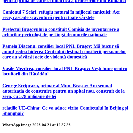
pentru prima de carieră didactică a profesorilor din România
Canionul 7 Scări, refugiu natural în mijlocul caniculei: Aer
rece, cascade și aventură pentru toate vârstele
Prefectul Brașovului a constituit Comisia de inventariere a
arborilor periculoși de pe lângă drumurile naționale
Pamela Diaconu, consilier local PNL Brașov: Mă bucur să
anunț redeschiderea Centrului destinat consilierii persoanelor
care au săvârșit acte de violență domestică
Vasile Mezdrea, consilier local PNL Brașov: Vești bune pentru
locuitorii din Răcădău!
George Scripcaru, primar al Mun. Brașov: Am semnat
autorizația de construire pentru un spital nou, construit de la
zero, cu 578 milioane de lei
relațiile UE-China: Ce va aduce vizita Comitetului în Beijing și
Shanghai?
WhatsApp Image 2026-04-21 at 12.37.36