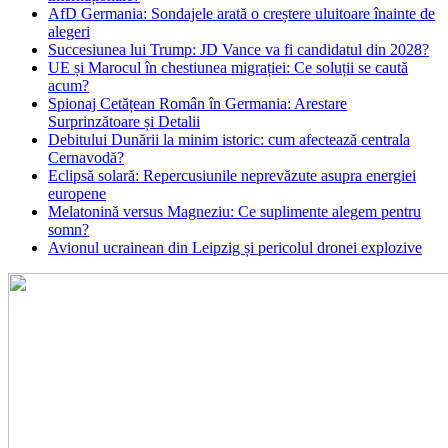
AfD Germania: Sondajele arată o creștere uluitoare înainte de
alegeri
Succesiunea lui Trump: JD Vance va fi candidatul din 2028?
UE și Marocul în chestiunea migrației: Ce soluții se caută
acum?
Spionaj Cetățean Român în Germania: Arestare
Surprinzătoare și Detalii
Debitului Dunării la minim istoric: cum afectează centrala
Cernavodă?
Eclipsă solară: Repercusiunile neprevăzute asupra energiei
europene
Melatonină versus Magneziu: Ce suplimente alegem pentru
somn?
Avionul ucrainean din Leipzig și pericolul dronei explozive