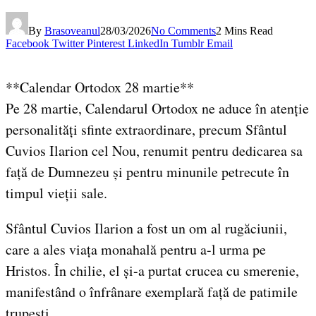
By
Brasoveanul
28/03/2026
No Comments
2 Mins Read
Facebook
Twitter
Pinterest
LinkedIn
Tumblr
Email
**Calendar Ortodox 28 martie**
Pe 28 martie, Calendarul Ortodox ne aduce în atenție
personalități sfinte extraordinare, precum Sfântul
Cuvios Ilarion cel Nou, renumit pentru dedicarea sa
față de Dumnezeu și pentru minunile petrecute în
timpul vieții sale.
Sfântul Cuvios Ilarion a fost un om al rugăciunii,
care a ales viața monahală pentru a-l urma pe
Hristos. În chilie, el și-a purtat crucea cu smerenie,
manifestând o înfrânare exemplară față de patimile
trupești.