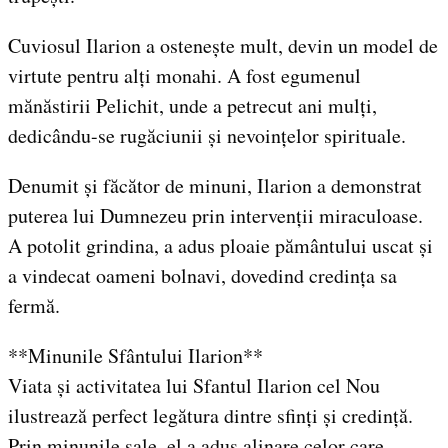
Cuviosul Ilarion a ostenește mult, devin un model de
virtute pentru alți monahi. A fost egumenul
mănăstirii Pelichit, unde a petrecut ani mulți,
dedicându-se rugăciunii și nevoințelor spirituale.
Denumit și făcător de minuni, Ilarion a demonstrat
puterea lui Dumnezeu prin intervenții miraculoase.
A potolit grindina, a adus ploaie pământului uscat și
a vindecat oameni bolnavi, dovedind credința sa
fermă.
**Minunile Sfântului Ilarion**
Viata și activitatea lui Sfantul Ilarion cel Nou
ilustrează perfect legătura dintre sfinți și credință.
Prin minunile sale, el a adus alinare celor care