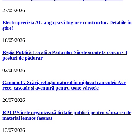
27/05/2026
Electroprecizia AG angajează Inginer constructor. Detaliile în
știre!
18/05/2026
Regia Publică Locală a Pădurilor Săcele scoate la concurs 3
posturi de pădurar
02/08/2026
Canionul 7 Scări, refugiu natural în mijlocul caniculei: Aer
rece, cascade și aventură pentru toate vârstele
20/07/2026
RPLP Săcele organizează licitație publică pentru vânzarea de
material lemnos fasonat
13/07/2026