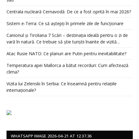
Centrala nucleară Cernavodă: De ce a fost oprită în mai 2026?
Sistem e-Terra: Ce să aștepți în primele zile de funcționare
Canionul și Tiroliana 7 Scări – destinația ideală pentru o zi de
vară în natură. Ce trebuie să știe turiștii înainte de vizită…
Atac Rusie NATO: Ce planuri are Putin pentru inevitabilitate?
Temperatura apei Mallorca a bătut recorduri: Cum afectează
clima?
Vizita lui Zelenski în Serbia: Ce înseamnă pentru relațiile
internaționale?
WHATSAPP IMAGE 2026-04-21 AT 12.37.36