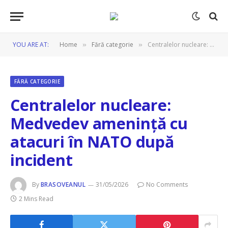
YOU ARE AT:
Home
Fără categorie
Centralelor nucleare: Medvedev amenință cu atacuri în NATO după incident
»
»
FĂRĂ CATEGORIE
Centralelor nucleare:
Medvedev amenință cu
atacuri în NATO după
incident
By
BRASOVEANUL
31/05/2026
No Comments
2 Mins Read