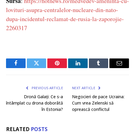
Sursă
:
https://hotnews.ro/medvedev-ameninta-cu-
lovituri-asupra-centralelor-nucleare-din-nato-
dupa-incidentul-reclamat-de-rusia-la-zaporojie-
2260317
Facebook
Twitter
Pinterest
LinkedIn
Tumblr
Email
PREVIOUS ARTICLE
NEXT ARTICLE
Dronă Galați: Ce s-a
Negocieri de pace Ucraina:
întâmplat cu drona doborâtă
Cum vrea Zelenski să
în Estonia?
oprească conflictul
RELATED
POSTS