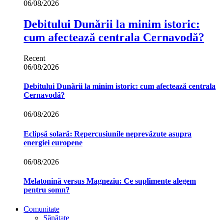
06/08/2026
Debitului Dunării la minim istoric:
cum afectează centrala Cernavodă?
Recent
06/08/2026
Debitului Dunării la minim istoric: cum afectează centrala
Cernavodă?
06/08/2026
Eclipsă solară: Repercusiunile neprevăzute asupra
energiei europene
06/08/2026
Melatonină versus Magneziu: Ce suplimente alegem
pentru somn?
Comunitate
Sănătate