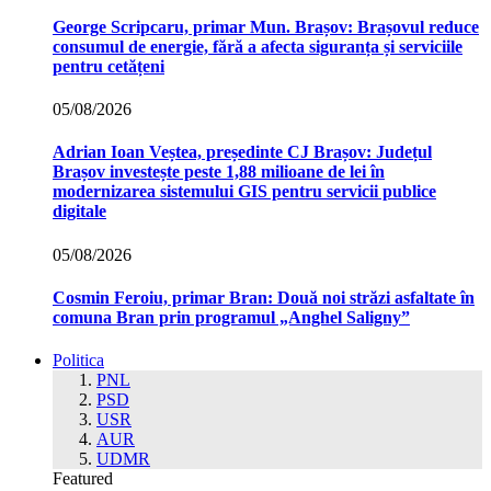
George Scripcaru, primar Mun. Brașov: Brașovul reduce
consumul de energie, fără a afecta siguranța și serviciile
pentru cetățeni
05/08/2026
Adrian Ioan Veștea, președinte CJ Brașov: Județul
Brașov investește peste 1,88 milioane de lei în
modernizarea sistemului GIS pentru servicii publice
digitale
05/08/2026
Cosmin Feroiu, primar Bran: Două noi străzi asfaltate în
comuna Bran prin programul „Anghel Saligny”
Politica
PNL
PSD
USR
AUR
UDMR
Featured