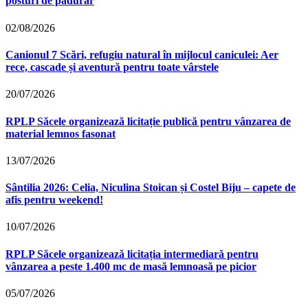
posturi de pădurar
02/08/2026
Canionul 7 Scări, refugiu natural în mijlocul caniculei: Aer
rece, cascade și aventură pentru toate vârstele
20/07/2026
RPLP Săcele organizează licitație publică pentru vânzarea de
material lemnos fasonat
13/07/2026
Sântilia 2026: Celia, Niculina Stoican și Costel Biju – capete de
afis pentru weekend!
10/07/2026
RPLP Săcele organizează licitația intermediară pentru
vânzarea a peste 1.400 mc de masă lemnoasă pe picior
05/07/2026