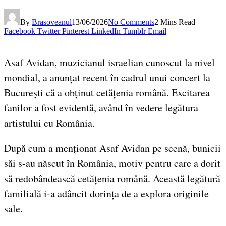
By
Brasoveanul
13/06/2026
No Comments
2 Mins Read
Facebook
Twitter
Pinterest
LinkedIn
Tumblr
Email
Asaf Avidan, muzicianul israelian cunoscut la nivel
mondial, a anunțat recent în cadrul unui concert la
București că a obținut cetățenia română. Excitarea
fanilor a fost evidentă, având în vedere legătura
artistului cu România.
După cum a menționat Asaf Avidan pe scenă, bunicii
săi s-au născut în România, motiv pentru care a dorit
să redobândească cetățenia română. Această legătură
familială i-a adâncit dorința de a explora originile
sale.