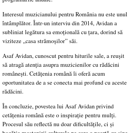
Interesul muzicianului pentru România nu este unul
întâmplător. Într-un interviu din 2014, Avidan a
subliniat legătura sa emoțională cu țara, dorind să
viziteze „casa strămoșilor” săi.
Asaf Avidan, cunoscut pentru hiturile sale, a reușit
să atragă atenția asupra muzicienilor cu rădăcini
românești. Cetățenia română îi oferă acum
oportunitatea de a se conecta mai profund cu aceste
rădăcini.
În concluzie, povestea lui Asaf Avidan privind
cetățenia română este o inspirație pentru mulți.
Procesul său reflectă nu doar dificultățile, ci și
bogăția moștenirii culturale pe care o poartă cu sine.