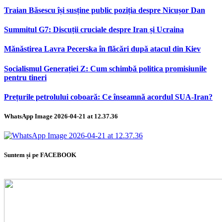
Traian Băsescu își susține public poziția despre Nicușor Dan
Summitul G7: Discuții cruciale despre Iran și Ucraina
Mănăstirea Lavra Pecerska în flăcări după atacul din Kiev
Socialismul Generației Z: Cum schimbă politica promisiunile
pentru tineri
Prețurile petrolului coboară: Ce înseamnă acordul SUA-Iran?
WhatsApp Image 2026-04-21 at 12.37.36
Suntem și pe FACEBOOK