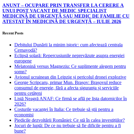
ANUNȚ – OCUPARE PRIN TRANSFER LA CERERE A
UNUI POST VACANT DE MEDIC SPECIALIST
MEDICINĂ DE URGENȚĂ SAU MEDIC DE FAMILIE CU
ATESTAT ÎN MEDICINĂ DE URGENȚĂ – IULIE 2026
Recent Posts
Debitului Dunării la minim istoric: cum afectează centrala
Cernavodă?
Eclipsă solară: Repercusiunile neprevăzute asupra energiei
europene
Melatonină versus Magneziu: Ce suplimente alegem pentru
somn?
Avionul ucrainean din Leipzig și pericolul dronei explozive
George Scripcaru, primar Mun. Brașov: Brașovul reduce
consumul de energie, fără a afecta siguranța și serviciile
pentru cetățeni
Listă Neagră ANAF: Ce firmă se află pe lista datornicilor în
2026?
Costurile vacanței în Italia: Ce trebuie să știi pentru a
economisi
Piedicile dezvoltării României: Ce stă în calea investițiilor?
Jocuri de luptă: De ce nu trebuie să fie dificile pentru a fi
bune?