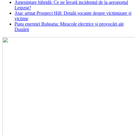
Amenințare hibridă: Ce ne învață incidentul de la aeroportul
Leipzig?
Atac armat Prospect Hill: Detalii șocante despre victimizare și
victime
Piața energiei Bulgaria: Miracole electrice și provocări ale
Dunării