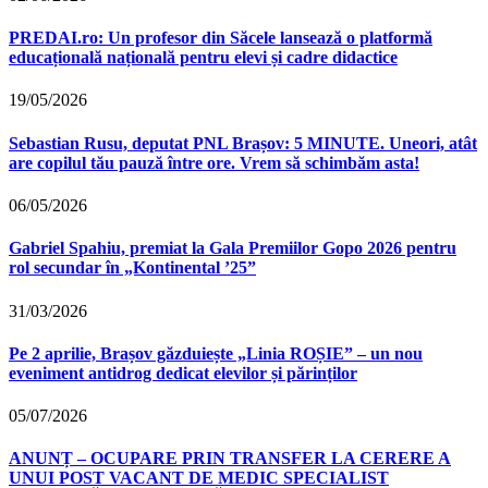
PREDAI.ro: Un profesor din Săcele lansează o platformă
educațională națională pentru elevi și cadre didactice
19/05/2026
Sebastian Rusu, deputat PNL Brașov: 5 MINUTE. Uneori, atât
are copilul tău pauză între ore. Vrem să schimbăm asta!
06/05/2026
Gabriel Spahiu, premiat la Gala Premiilor Gopo 2026 pentru
rol secundar în „Kontinental ’25”
31/03/2026
Pe 2 aprilie, Brașov găzduiește „Linia ROȘIE” – un nou
eveniment antidrog dedicat elevilor și părinților
05/07/2026
ANUNȚ – OCUPARE PRIN TRANSFER LA CERERE A
UNUI POST VACANT DE MEDIC SPECIALIST