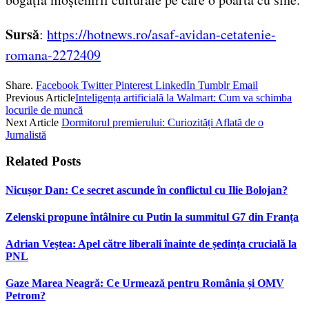
Sursă
:
https://hotnews.ro/asaf-avidan-cetatenie-
romana-2272409
Share.
Facebook
Twitter
Pinterest
LinkedIn
Tumblr
Email
Previous Article
Inteligența artificială la Walmart: Cum va schimba
locurile de muncă
Next Article
Dormitorul premierului: Curiozități Aflată de o
Jurnalistă
Related
Posts
Nicușor Dan: Ce secret ascunde în conflictul cu Ilie Bolojan?
Zelenski propune întâlnire cu Putin la summitul G7 din Franța
Adrian Veștea: Apel către liberali înainte de ședința crucială la
PNL
Gaze Marea Neagră: Ce Urmează pentru România și OMV
Petrom?