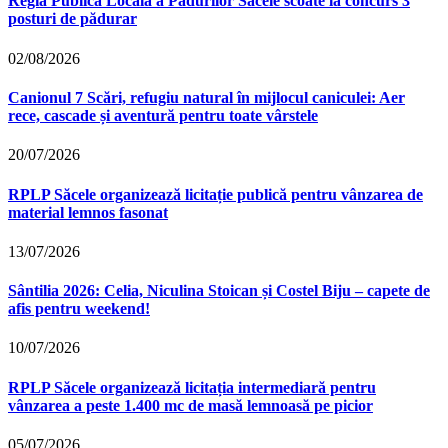
Regia Publică Locală a Pădurilor Săcele scoate la concurs 3
posturi de pădurar
02/08/2026
Canionul 7 Scări, refugiu natural în mijlocul caniculei: Aer
rece, cascade și aventură pentru toate vârstele
20/07/2026
RPLP Săcele organizează licitație publică pentru vânzarea de
material lemnos fasonat
13/07/2026
Sântilia 2026: Celia, Niculina Stoican și Costel Biju – capete de
afis pentru weekend!
10/07/2026
RPLP Săcele organizează licitația intermediară pentru
vânzarea a peste 1.400 mc de masă lemnoasă pe picior
05/07/2026