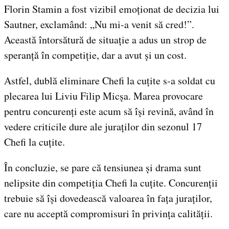
Florin Stamin a fost vizibil emoționat de decizia lui
Sautner, exclamând: „Nu mi-a venit să cred!”.
Această întorsătură de situație a adus un strop de
speranță în competiție, dar a avut și un cost.
Astfel, dublă eliminare Chefi la cuțite s-a soldat cu
plecarea lui Liviu Filip Micșa. Marea provocare
pentru concurenți este acum să își revină, având în
vedere criticile dure ale juraților din sezonul 17
Chefi la cuțite.
În concluzie, se pare că tensiunea și drama sunt
nelipsite din competiția Chefi la cuțite. Concurenții
trebuie să își dovedească valoarea în fața juraților,
care nu acceptă compromisuri în privința calității.