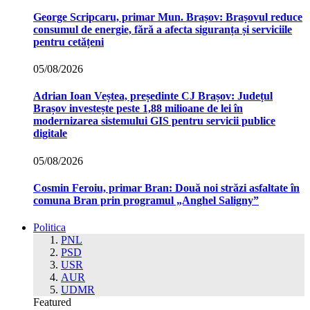
George Scripcaru, primar Mun. Brașov: Brașovul reduce
consumul de energie, fără a afecta siguranța și serviciile
pentru cetățeni
05/08/2026
Adrian Ioan Veștea, președinte CJ Brașov: Județul
Brașov investește peste 1,88 milioane de lei în
modernizarea sistemului GIS pentru servicii publice
digitale
05/08/2026
Cosmin Feroiu, primar Bran: Două noi străzi asfaltate în
comuna Bran prin programul „Anghel Saligny”
Politica
PNL
PSD
USR
AUR
UDMR
Featured