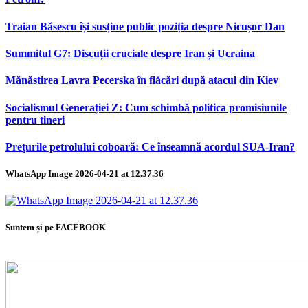
Traian Băsescu își susține public poziția despre Nicușor Dan
Summitul G7: Discuții cruciale despre Iran și Ucraina
Mănăstirea Lavra Pecerska în flăcări după atacul din Kiev
Socialismul Generației Z: Cum schimbă politica promisiunile
pentru tineri
Prețurile petrolului coboară: Ce înseamnă acordul SUA-Iran?
WhatsApp Image 2026-04-21 at 12.37.36
Suntem și pe FACEBOOK