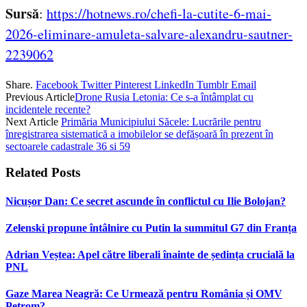
Sursă
:
https://hotnews.ro/chefi-la-cutite-6-mai-
2026-eliminare-amuleta-salvare-alexandru-sautner-
2239062
Share.
Facebook
Twitter
Pinterest
LinkedIn
Tumblr
Email
Previous Article
Drone Rusia Letonia: Ce s-a întâmplat cu
incidentele recente?
Next Article
Primăria Municipiului Săcele: Lucrările pentru
înregistrarea sistematică a imobilelor se defășoară în prezent în
sectoarele cadastrale 36 si 59
Related
Posts
Nicușor Dan: Ce secret ascunde în conflictul cu Ilie Bolojan?
Zelenski propune întâlnire cu Putin la summitul G7 din Franța
Adrian Veștea: Apel către liberali înainte de ședința crucială la
PNL
Gaze Marea Neagră: Ce Urmează pentru România și OMV
Petrom?