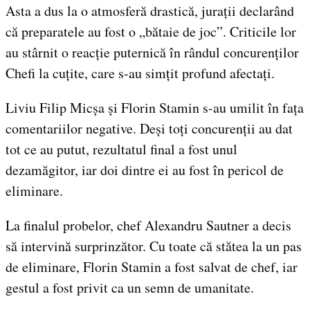
Asta a dus la o atmosferă drastică, jurații declarând
că preparatele au fost o „bătaie de joc”. Criticile lor
au stârnit o reacție puternică în rândul concurenților
Chefi la cuțite, care s-au simțit profund afectați.
Liviu Filip Micșa și Florin Stamin s-au umilit în fața
comentariilor negative. Deși toți concurenții au dat
tot ce au putut, rezultatul final a fost unul
dezamăgitor, iar doi dintre ei au fost în pericol de
eliminare.
La finalul probelor, chef Alexandru Sautner a decis
să intervină surprinzător. Cu toate că stătea la un pas
de eliminare, Florin Stamin a fost salvat de chef, iar
gestul a fost privit ca un semn de umanitate.