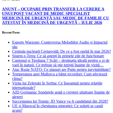
ANUNȚ – OCUPARE PRIN TRANSFER LA CERERE A
UNUI POST VACANT DE MEDIC SPECIALIST
MEDICINĂ DE URGENȚĂ SAU MEDIC DE FAMILIE CU
ATESTAT ÎN MEDICINĂ DE URGENȚĂ – IULIE 2026
Recent Posts
Esports Warzone: Controversa Melodiilor Audio și Impactul
său
Centrala nucleară Cernavodă: De ce a fost oprită în mai 2026?
Sistem e-Terra: Ce să aștepți în primele zile de funcționare
Canionul și Tiroliana 7 Scări – destinația ideală pentru o zi de
vară în natură. Ce trebuie să știe turiștii înainte de vizită…
Atac Rusie NATO: Ce planuri are Putin pentru inevitabilitate?
Temperatura apei Mallorca a bătut recorduri: Cum afectează
clima?
Vizita lui Zelenski în Serbia: Ce înseamnă pentru relațiile
internaționale?
AfD Germania: Sondajele arată o creștere uluitoare înainte de
alegeri
Succesiunea lui Trump: JD Vance va fi candidatul din 2028?
UE și Marocul în chestiunea migrației: Ce soluții se caută
acum?