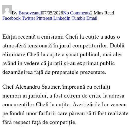
By
Brasoveanul
07/05/2026
No Comments
2 Mins Read
Facebook
Twitter
Pinterest
LinkedIn
Tumblr
Email
Ediția recentă a emisiunii Chefi la cuțite a adus o
atmosferă tensionată în jurul competitorilor. Dublă
eliminare Chefi la cuțite a șocat publicul, mai ales
având în vedere că jurații și-au exprimat public
dezamăgirea față de preparatele prezentate.
Chef Alexandru Sautner, împreună cu ceilalți
membri ai juriului, a fost extrem de critic la adresa
concurenților Chefi la cuțite. Avertizările lor veneau
pe fondul unor farfurii care păreau să fi fost realizate
fără respect față de competiție.