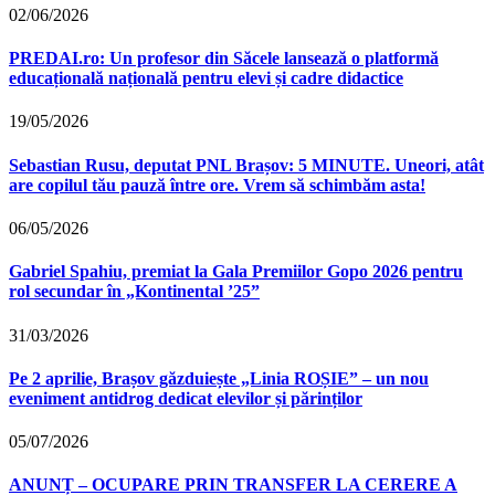
02/06/2026
PREDAI.ro: Un profesor din Săcele lansează o platformă
educațională națională pentru elevi și cadre didactice
19/05/2026
Sebastian Rusu, deputat PNL Brașov: 5 MINUTE. Uneori, atât
are copilul tău pauză între ore. Vrem să schimbăm asta!
06/05/2026
Gabriel Spahiu, premiat la Gala Premiilor Gopo 2026 pentru
rol secundar în „Kontinental ’25”
31/03/2026
Pe 2 aprilie, Brașov găzduiește „Linia ROȘIE” – un nou
eveniment antidrog dedicat elevilor și părinților
05/07/2026
ANUNȚ – OCUPARE PRIN TRANSFER LA CERERE A