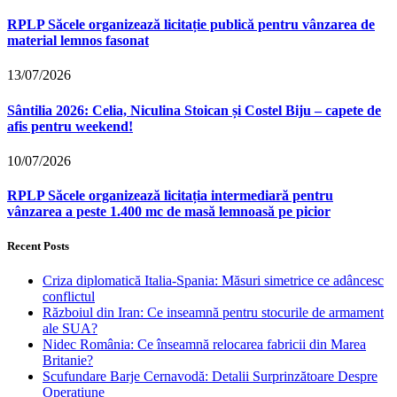
RPLP Săcele organizează licitație publică pentru vânzarea de
material lemnos fasonat
13/07/2026
Sântilia 2026: Celia, Niculina Stoican și Costel Biju – capete de
afis pentru weekend!
10/07/2026
RPLP Săcele organizează licitația intermediară pentru
vânzarea a peste 1.400 mc de masă lemnoasă pe picior
Recent Posts
Criza diplomatică Italia-Spania: Măsuri simetrice ce adâncesc
conflictul
Războiul din Iran: Ce inseamnă pentru stocurile de armament
ale SUA?
Nidec România: Ce înseamnă relocarea fabricii din Marea
Britanie?
Scufundare Barje Cernavodă: Detalii Surprinzătoare Despre
Operațiune