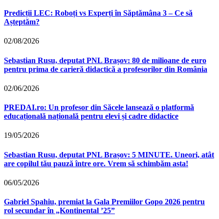
Predicții LEC: Roboți vs Experți în Săptămâna 3 – Ce să
Așteptăm?
02/08/2026
Sebastian Rusu, deputat PNL Brașov: 80 de milioane de euro
pentru prima de carieră didactică a profesorilor din România
02/06/2026
PREDAI.ro: Un profesor din Săcele lansează o platformă
educațională națională pentru elevi și cadre didactice
19/05/2026
Sebastian Rusu, deputat PNL Brașov: 5 MINUTE. Uneori, atât
are copilul tău pauză între ore. Vrem să schimbăm asta!
06/05/2026
Gabriel Spahiu, premiat la Gala Premiilor Gopo 2026 pentru
rol secundar în „Kontinental ’25”