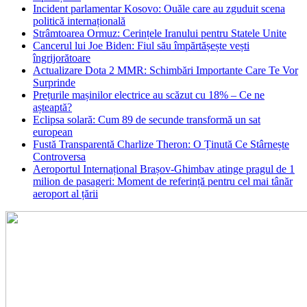
Incident parlamentar Kosovo: Ouăle care au zguduit scena
politică internațională
Strâmtoarea Ormuz: Cerințele Iranului pentru Statele Unite
Cancerul lui Joe Biden: Fiul său împărtășește vești
îngrijorătoare
Actualizare Dota 2 MMR: Schimbări Importante Care Te Vor
Surprinde
Prețurile mașinilor electrice au scăzut cu 18% – Ce ne
așteaptă?
Eclipsa solară: Cum 89 de secunde transformă un sat
european
Fustă Transparentă Charlize Theron: O Ținută Ce Stârnește
Controversa
Aeroportul Internațional Brașov‑Ghimbav atinge pragul de 1
milion de pasageri: Moment de referință pentru cel mai tânăr
aeroport al țării