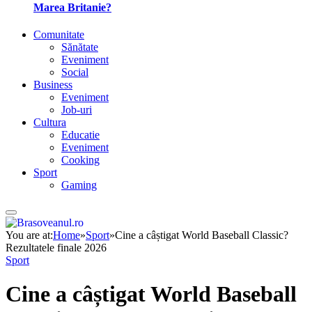
Marea Britanie?
Comunitate
Sănătate
Eveniment
Social
Business
Eveniment
Job-uri
Cultura
Educatie
Eveniment
Cooking
Sport
Gaming
You are at:
Home
»
Sport
»
Cine a câștigat World Baseball Classic?
Rezultatele finale 2026
Sport
Cine a câștigat World Baseball