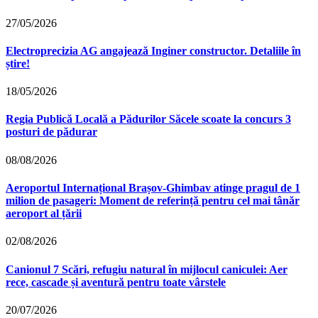
27/05/2026
Electroprecizia AG angajează Inginer constructor. Detaliile în
știre!
18/05/2026
Regia Publică Locală a Pădurilor Săcele scoate la concurs 3
posturi de pădurar
08/08/2026
Aeroportul Internațional Brașov‑Ghimbav atinge pragul de 1
milion de pasageri: Moment de referință pentru cel mai tânăr
aeroport al țării
02/08/2026
Canionul 7 Scări, refugiu natural în mijlocul caniculei: Aer
rece, cascade și aventură pentru toate vârstele
20/07/2026