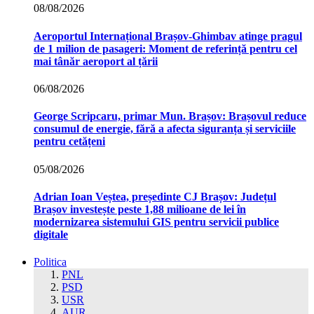
08/08/2026
Aeroportul Internațional Brașov‑Ghimbav atinge pragul
de 1 milion de pasageri: Moment de referință pentru cel
mai tânăr aeroport al țării
06/08/2026
George Scripcaru, primar Mun. Brașov: Brașovul reduce
consumul de energie, fără a afecta siguranța și serviciile
pentru cetățeni
05/08/2026
Adrian Ioan Veștea, președinte CJ Brașov: Județul
Brașov investește peste 1,88 milioane de lei în
modernizarea sistemului GIS pentru servicii publice
digitale
Politica
PNL
PSD
USR
AUR