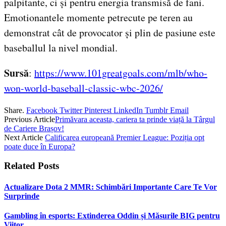
palpitante, ci și pentru energia transmisă de fani.
Emotionantele momente petrecute pe teren au
demonstrat cât de provocator și plin de pasiune este
baseballul la nivel mondial.
Sursă
:
https://www.101greatgoals.com/mlb/who-
won-world-baseball-classic-wbc-2026/
Share.
Facebook
Twitter
Pinterest
LinkedIn
Tumblr
Email
Previous Article
Primăvara aceasta, cariera ta prinde viață la Târgul
de Cariere Brașov!
Next Article
Calificarea europeană Premier League: Poziția opt
poate duce în Europa?
Related
Posts
Actualizare Dota 2 MMR: Schimbări Importante Care Te Vor
Surprinde
Gambling în esports: Extinderea Oddin și Măsurile BIG pentru
Viitor