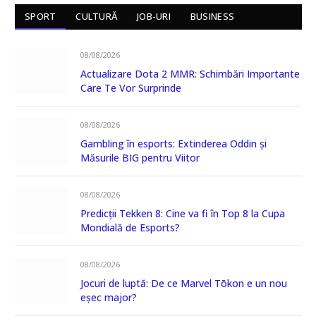
SPORT
CULTURĂ
JOB-URI
BUSINESS
08/08/2026
Actualizare Dota 2 MMR: Schimbări Importante
Care Te Vor Surprinde
08/08/2026
Gambling în esports: Extinderea Oddin și
Măsurile BIG pentru Viitor
08/08/2026
Predicții Tekken 8: Cine va fi în Top 8 la Cupa
Mondială de Esports?
08/08/2026
Jocuri de luptă: De ce Marvel Tōkon e un nou
eșec major?