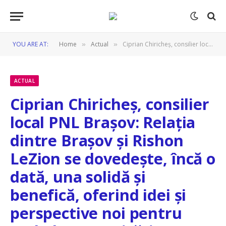
YOU ARE AT:
Home
Actual
Ciprian Chiricheș, consilier local PNL Brașov: Relația dintre Brașov și Rishon LeZion se dovedește, încă o dată, una solidă și benefică, oferind idei și perspective noi pentru ambele comunități!
»
»
ACTUAL
Ciprian Chiricheș, consilier
local PNL Brașov: Relația
dintre Brașov și Rishon
LeZion se dovedește, încă o
dată, una solidă și
benefică, oferind idei și
perspective noi pentru