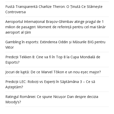
Fustă Transparentă Charlize Theron: O Ținută Ce Stârnește
Controversa
Aeroportul Internațional Brașov‑Ghimbav atinge pragul de 1
milion de pasageri: Moment de referință pentru cel mai tânăr
aeroport al țării
Gambling în esports: Extinderea Oddin și Măsurile BIG pentru
Viitor
Predicții Tekken 8: Cine va fi în Top 8 la Cupa Mondială de
Esports?
Jocuri de luptă: De ce Marvel Tōkon e un nou eșec major?
Predicții LEC: Roboți vs Experți în Săptămâna 3 – Ce să
Așteptăm?
Ratingul României: Ce spune Nicușor Dan despre decizia
Moody’s?