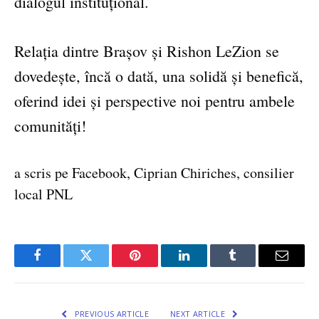
dialogul instituțional.
Relația dintre Brașov și Rishon LeZion se
dovedește, încă o dată, una solidă și benefică,
oferind idei și perspective noi pentru ambele
comunități!
a scris pe Facebook, Ciprian Chiriches, consilier
local PNL
Facebook
Twitter
Pinterest
LinkedIn
Tumblr
Email
PREVIOUS ARTICLE
NEXT ARTICLE