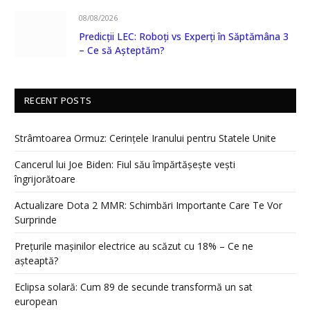
08/08/2026
Predicții LEC: Roboți vs Experți în Săptămâna 3
– Ce să Așteptăm?
RECENT POSTS
Strâmtoarea Ormuz: Cerințele Iranului pentru Statele Unite
Cancerul lui Joe Biden: Fiul său împărtășește vești
îngrijorătoare
Actualizare Dota 2 MMR: Schimbări Importante Care Te Vor
Surprinde
Prețurile mașinilor electrice au scăzut cu 18% – Ce ne
așteaptă?
Eclipsa solară: Cum 89 de secunde transformă un sat
european