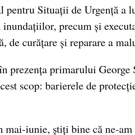
 pentru Situații de Urgență a lu
inundațiilor, precum și executa
, de curățare și reparare a malu
n, în prezența primarului George
est scop: barierele de protecție
n mai-iunie, știți bine că ne-am