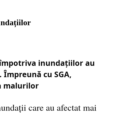
ndațiilor
 împotriva inundațiilor au
u. Împreună cu SGA,
a malurilor
undații care au afectat mai