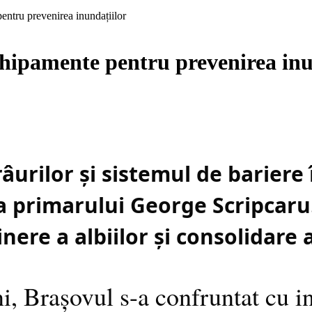
entru prevenirea inundațiilor
chipamente pentru prevenirea inu
râurilor și sistemul de bariere
nța primarului George Scripcar
nere a albiilor și consolidare 
i, Brașovul s-a confruntat cu in