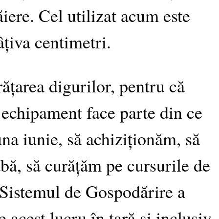
ăiere. Cel utilizat acum este
âțiva centimetri.
urățarea digurilor, pentru că
 echipament face parte din ce
una iunie, să achiziționăm, să
bă, să curățăm pe cursurile de
 Sistemul de Gospodărire a
e acest lucru în țară și inclusiv