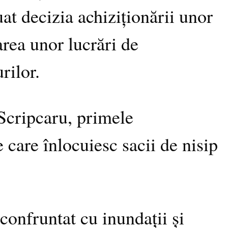
at decizia achiziționării unor
rea unor lucrări de
rilor.
 Scripcaru, primele
 care înlocuiesc sacii de nisip
 confruntat cu inundații și