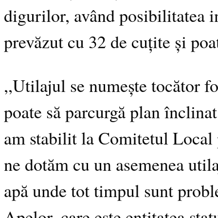
digurilor, având posibilitatea i
prevăzut cu 32 de cuțite și poa
,,Utilajul se numește tocător fo
poate să parcurgă plan înclina
am stabilit la Comitetul Local 
ne dotăm cu un asemenea utilaj
apă unde tot timpul sunt prob
Apelor, care este entitatea stat