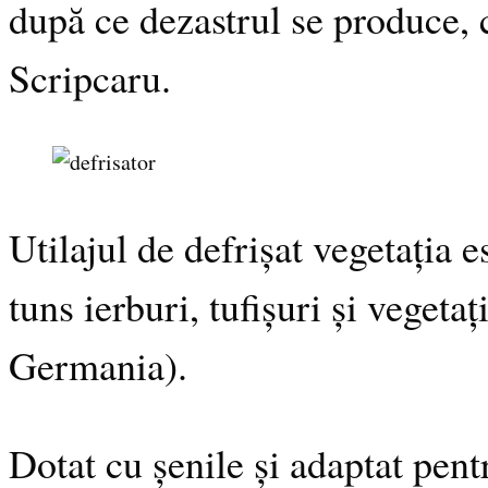
după ce dezastrul se produce,
Scripcaru.
Utilajul de defrișat vegetația 
tuns ierburi, tufișuri și vegeta
Germania).
Dotat cu șenile și adaptat pentr