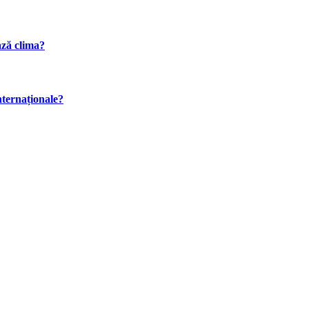
ază clima?
internaționale?