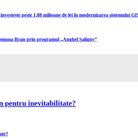
vestește peste 1,88 milioane de lei în modernizarea sistemului GIS 
n comuna Bran prin programul „Anghel Saligny”
 pentru inevitabilitate?
ate?