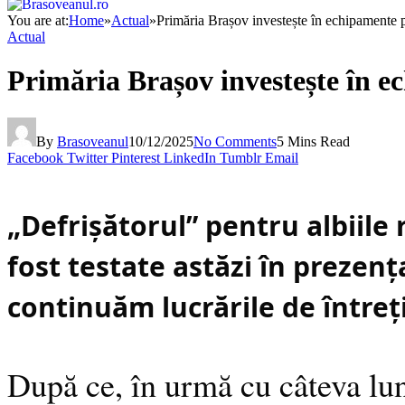
You are at:
Home
»
Actual
»
Primăria Brașov investește în echipamente p
Actual
Primăria Brașov investește în e
By
Brasoveanul
10/12/2025
No Comments
5 Mins Read
Facebook
Twitter
Pinterest
LinkedIn
Tumblr
Email
„Defrișătorul” pentru albiile 
fost testate astăzi în preze
continuăm lucrările de întreți
După ce, în urmă cu câteva lun