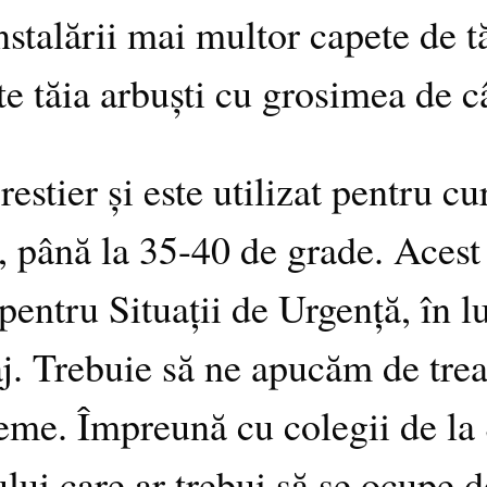
nstalării mai multor capete de t
te tăia arbuști cu grosimea de c
restier și este utilizat pentru c
t, până la 35-40 de grade. Acest
pentru Situații de Urgență, în l
. Trebuie să ne apucăm de trea
leme. Împreună cu colegii de la
ului care ar trebui să se ocupe d