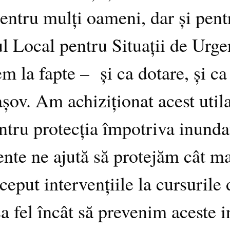
pentru mulți oameni, dar și pent
l Local pentru Situații de Urge
em la fapte – și ca dotare, și ca
șov. Am achiziționat acest utilaj
tru protecția împotriva inundați
ente ne ajută să protejăm cât m
eput intervențiile la cursurile 
a fel încât să prevenim aceste i