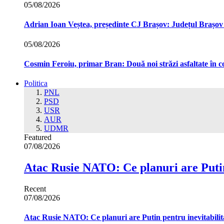
05/08/2026
Adrian Ioan Veștea, președinte CJ Brașov: Județul Brașov in
05/08/2026
Cosmin Feroiu, primar Bran: Două noi străzi asfaltate î
Politica
PNL
PSD
USR
AUR
UDMR
Featured
07/08/2026
Atac Rusie NATO: Ce planuri are Putin
Recent
07/08/2026
Atac Rusie NATO: Ce planuri are Putin pentru inevitabilit