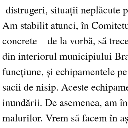
distrugeri, situații neplăcute 
Am stabilit atunci, în Comitetu
concrete – de la vorbă, să trec
din interiorul municipiului Bra
funcțiune, și echipamentele pen
sacii de nisip. Aceste echipam
inundării. De asemenea, am înc
malurilor. Vrem să facem în aș