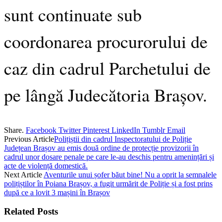
sunt continuate sub
coordonarea procurorului de
caz din cadrul Parchetului de
pe lângă Judecătoria Brașov.
Share.
Facebook
Twitter
Pinterest
LinkedIn
Tumblr
Email
Previous Article
Polițiștii din cadrul Inspectoratului de Poliție
Județean Brașov au emis două ordine de protecție provizorii în
cadrul unor dosare penale pe care le-au deschis pentru amenințări și
acte de violență domestică.
Next Article
Aventurile unui șofer băut bine! Nu a oprit la semnalele
polițiștilor în Poiana Brașov, a fugit urmărit de Poliție și a fost prins
după ce a lovit 3 mașini în Brașov
Related
Posts