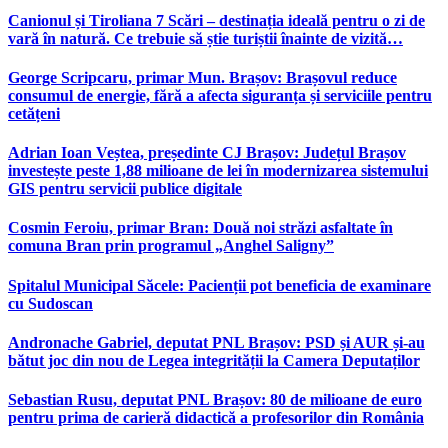
Canionul și Tiroliana 7 Scări – destinația ideală pentru o zi de
vară în natură. Ce trebuie să știe turiștii înainte de vizită…
George Scripcaru, primar Mun. Brașov: Brașovul reduce
consumul de energie, fără a afecta siguranța și serviciile pentru
cetățeni
Adrian Ioan Veștea, președinte CJ Brașov: Județul Brașov
investește peste 1,88 milioane de lei în modernizarea sistemului
GIS pentru servicii publice digitale
Cosmin Feroiu, primar Bran: Două noi străzi asfaltate în
comuna Bran prin programul „Anghel Saligny”
Spitalul Municipal Săcele: Pacienții pot beneficia de examinare
cu Sudoscan
Andronache Gabriel, deputat PNL Brașov: PSD și AUR și-au
bătut joc din nou de Legea integrității la Camera Deputaților
Sebastian Rusu, deputat PNL Brașov: 80 de milioane de euro
pentru prima de carieră didactică a profesorilor din România