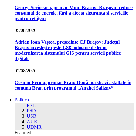
George Scripcaru, primar Mun. Brașov: Brașovul reduce
consumul de energie, fără a afecta siguranța și serviciile
pentru cetățeni
05/08/2026
Adrian Ioan Veștea, președinte CJ Brașov: Județul
Brașov investește peste 1,88 milioane de lei în
modernizarea sistemului GIS pentru servicii publice
digitale
05/08/2026
Cosmin Feroiu, primar Bran: Două noi străzi asfaltate în
comuna Bran prin programul „Anghel Saligny”
Politica
PNL
PSD
USR
AUR
UDMR
Featured