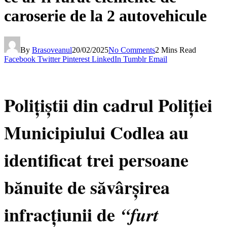
caroserie de la 2 autovehicule
By
Brasoveanul
20/02/2025
No Comments
2 Mins Read
Facebook
Twitter
Pinterest
LinkedIn
Tumblr
Email
Polițiștii din cadrul Poliției
Municipiului Codlea au
identificat trei persoane
bănuite de săvârșirea
infracțiunii de
“furt