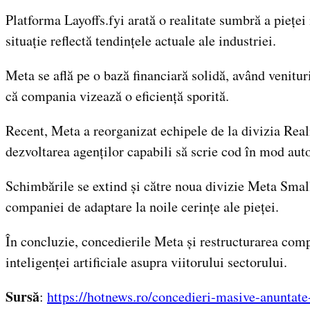
Platforma Layoffs.fyi arată o realitate sumbră a pieței
situație reflectă tendințele actuale ale industriei.
Meta se află pe o bază financiară solidă, având venitu
că compania vizează o eficiență sporită.
Recent, Meta a reorganizat echipele de la divizia Reali
dezvoltarea agenților capabili să scrie cod în mod au
Schimbările se extind și către noua divizie Meta Small 
companiei de adaptare la noile cerințe ale pieței.
În concluzie, concedierile Meta și restructurarea compa
inteligenței artificiale asupra viitorului sectorului.
Sursă
:
https://hotnews.ro/concedieri-masive-anuntate