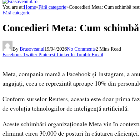
You are at:
Home
»
Fără categorie
»
Concedieri Meta: Cum schimbă restr
Fără categorie
Concedieri Meta: Cum schimbă 
By
Brasoveanul
19/04/2026
No Comments
2 Mins Read
Facebook
Twitter
Pinterest
LinkedIn
Tumblr
Email
Meta, compania mamă a Facebook și Instagram, a anunț
angajați, ceea ce reprezintă aproape 10% din personalu
Conform surselor Reuters, aceasta este doar prima fază
de evoluția tehnologiilor de inteligență artificială.
Aceste schimbări organizaționale Meta vin în context
eliminat circa 30.000 de posturi în căutarea eficienței.