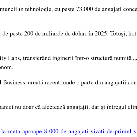
 muncii în tehnologie, cu peste 73.000 de angajați conce
ri de peste 200 de miliarde de dolari în 2025. Totuși, h
ty Labs, transferând inginerii într-o structură numită „
tonom.
Business, creată recent, unde o parte din angajații conce
niei nu doar că afectează angajații, dar și întregul cli
-la-meta-aproape-8-000-de-angajati-vizati-de-primul-v