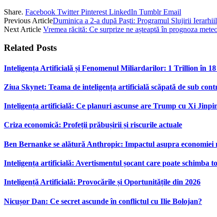
Share.
Facebook
Twitter
Pinterest
LinkedIn
Tumblr
Email
Previous Article
Duminica a 2-a după Paști: Programul Slujirii Ierarhi
Next Article
Vremea răcită: Ce surprize ne așteaptă în prognoza mete
Related
Posts
Inteligența Artificială și Fenomenul Miliardarilor: 1 Trillion în 1
Ziua Skynet: Teama de inteligența artificială scăpată de sub cont
Inteligența artificială: Ce planuri ascunse are Trump cu Xi Jinpi
Criza economică: Profeții prăbușirii și riscurile actuale
Ben Bernanke se alătură Anthropic: Impactul asupra economiei
Inteligența artificială: Avertismentul șocant care poate schimba to
Inteligență Artificială: Provocările și Oportunitățile din 2026
Nicușor Dan: Ce secret ascunde în conflictul cu Ilie Bolojan?