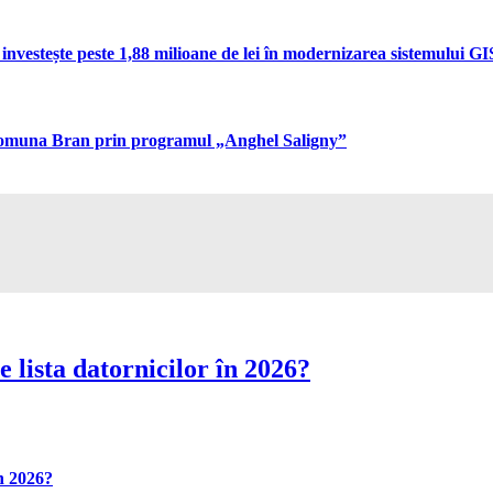
vestește peste 1,88 milioane de lei în modernizarea sistemului GIS 
n comuna Bran prin programul „Anghel Saligny”
 lista datornicilor în 2026?
în 2026?