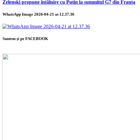
Zelenski propune întâlnire cu Putin la summitul G7 din Franța
WhatsApp Image 2026-04-21 at 12.37.36
Suntem și pe FACEBOOK