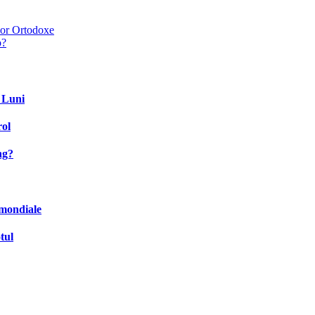
ilor Ortodoxe
o?
8 Luni
rol
ng?
 mondiale
tul