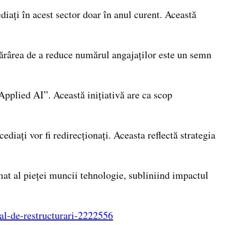
diați în acest sector doar în anul curent. Această
otărârea de a reduce numărul angajaților este un semn
Applied AI”. Această inițiativă are ca scop
diați vor fi redirecționați. Aceasta reflectă strategia
mat al pieței muncii tehnologie, subliniind impactul
al-de-restructurari-2222556