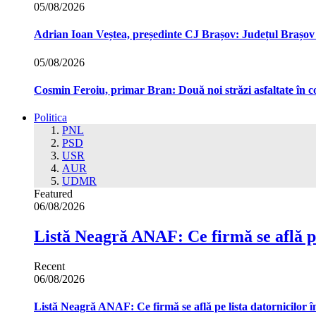
05/08/2026
Adrian Ioan Veștea, președinte CJ Brașov: Județul Brașov in
05/08/2026
Cosmin Feroiu, primar Bran: Două noi străzi asfaltate î
Politica
PNL
PSD
USR
AUR
UDMR
Featured
06/08/2026
Listă Neagră ANAF: Ce firmă se află pe
Recent
06/08/2026
Listă Neagră ANAF: Ce firmă se află pe lista datornicilor 