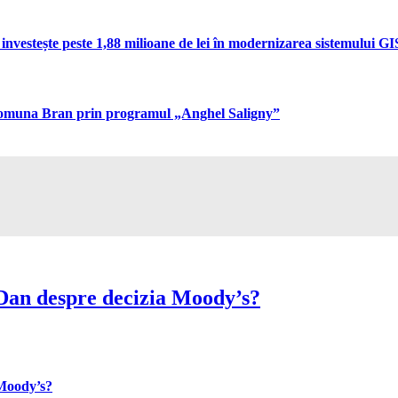
vestește peste 1,88 milioane de lei în modernizarea sistemului GIS 
n comuna Bran prin programul „Anghel Saligny”
Dan despre decizia Moody’s?
 Moody’s?