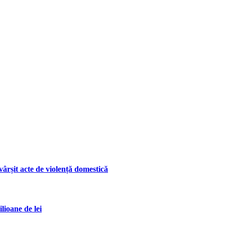
ârșit acte de violență domestică
lioane de lei