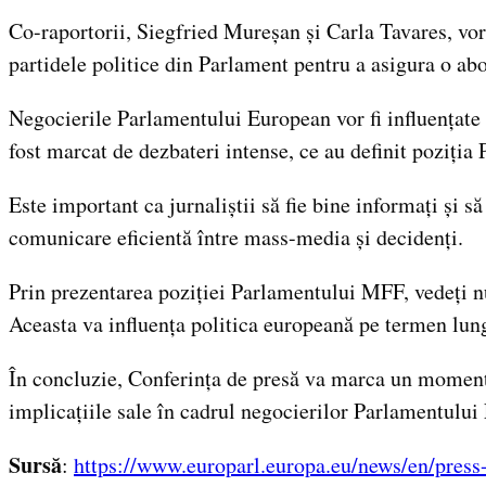
Co-raportorii, Siegfried Mureșan și Carla Tavares, vor
partidele politice din Parlament pentru a asigura o ab
Negocierile Parlamentului European vor fi influențate
fost marcat de dezbateri intense, ce au definit poziți
Este important ca jurnaliștii să fie bine informați și să
comunicare eficientă între mass-media și decidenți.
Prin prezentarea poziției Parlamentului MFF, vedeți nu 
Aceasta va influența politica europeană pe termen lun
În concluzie, Conferința de presă va marca un moment 
implicațiile sale în cadrul negocierilor Parlamentului
Sursă
:
https://www.europarl.europa.eu/news/en/pre