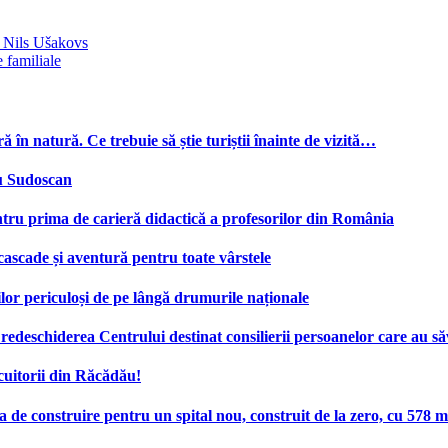
u Nils Ušakovs
e familiale
ă în natură. Ce trebuie să știe turiștii înainte de vizită…
cu Sudoscan
tru prima de carieră didactică a profesorilor din România
 cascade și aventură pentru toate vârstele
ilor periculoși de pe lângă drumurile naționale
deschiderea Centrului destinat consilierii persoanelor care au săv
cuitorii din Răcădău!
e construire pentru un spital nou, construit de la zero, cu 578 mi