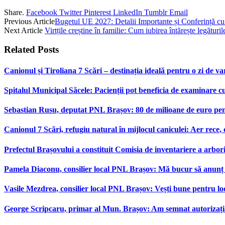
Share.
Facebook
Twitter
Pinterest
LinkedIn
Tumblr
Email
Previous Article
Bugetul UE 2027: Detalii Importante și Conferință c
Next Article
Virtțile creștine în familie: Cum iubirea întărește legăturil
Related
Posts
Canionul și Tiroliana 7 Scări – destinația ideală pentru o zi de var
Spitalul Municipal Săcele: Pacienții pot beneficia de examinare 
Sebastian Rusu, deputat PNL Brașov: 80 de milioane de euro pen
Canionul 7 Scări, refugiu natural în mijlocul caniculei: Aer rece,
Prefectul Brașovului a constituit Comisia de inventariere a arbor
Pamela Diaconu, consilier local PNL Brașov: Mă bucur să anunț re
Vasile Mezdrea, consilier local PNL Brașov: Vești bune pentru lo
George Scripcaru, primar al Mun. Brașov: Am semnat autorizația d