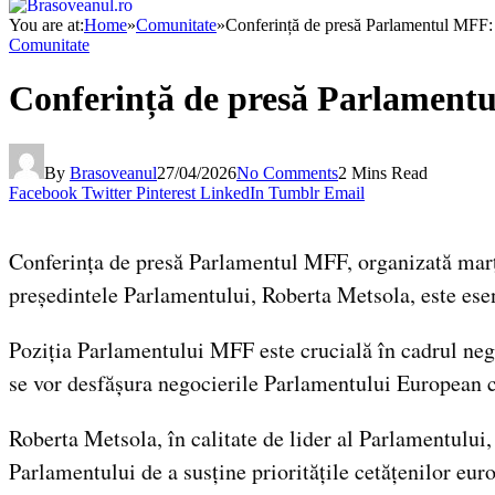
You are at:
Home
»
Comunitate
»
Conferință de presă Parlamentul MFF: 
Comunitate
Conferință de presă Parlamentu
By
Brasoveanul
27/04/2026
No Comments
2 Mins Read
Facebook
Twitter
Pinterest
LinkedIn
Tumblr
Email
Conferința de presă Parlamentul MFF, organizată marți,
președintele Parlamentului, Roberta Metsola, este ese
Poziția Parlamentului MFF este crucială în cadrul neg
se vor desfășura negocierile Parlamentului European cu
Roberta Metsola, în calitate de lider al Parlamentului,
Parlamentului de a susține prioritățile cetățenilor eur