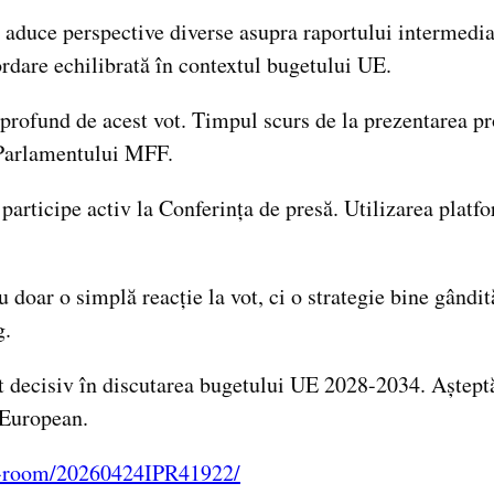
 aduce perspective diverse asupra raportului intermedia
ordare echilibrată în contextul bugetului UE.
 profund de acest vot. Timpul scurs de la prezentarea p
a Parlamentului MFF.
 participe activ la Conferința de presă. Utilizarea platfo
doar o simplă reacție la vot, ci o strategie bine gândit
g.
decisiv în discutarea bugetului UE 2028-2034. Așteptăm
 European.
ss-room/20260424IPR41922/