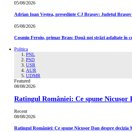
05/08/2026
Adrian Ioan Veștea, președinte CJ Brașov: Județul Brașov in
05/08/2026
Cosmin Feroiu, primar Bran: Două noi străzi asfaltate î
Politica
PNL
PSD
USR
AUR
UDMR
Featured
08/08/2026
Ratingul României: Ce spune Nicușor 
Recent
08/08/2026
Ratingul României: Ce spune Nicușor Dan despre decizia