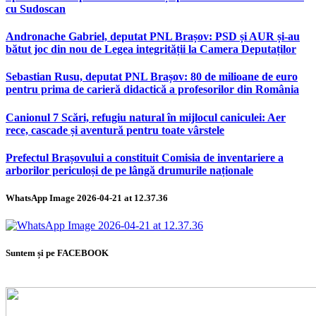
cu Sudoscan
Andronache Gabriel, deputat PNL Brașov: PSD și AUR și-au
bătut joc din nou de Legea integrității la Camera Deputaților
Sebastian Rusu, deputat PNL Brașov: 80 de milioane de euro
pentru prima de carieră didactică a profesorilor din România
Canionul 7 Scări, refugiu natural în mijlocul caniculei: Aer
rece, cascade și aventură pentru toate vârstele
Prefectul Brașovului a constituit Comisia de inventariere a
arborilor periculoși de pe lângă drumurile naționale
WhatsApp Image 2026-04-21 at 12.37.36
Suntem și pe FACEBOOK