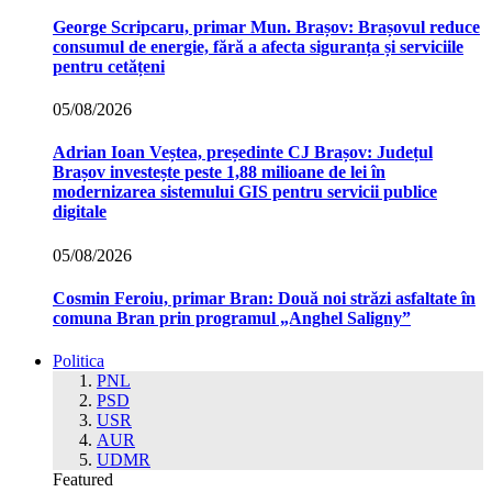
George Scripcaru, primar Mun. Brașov: Brașovul reduce
consumul de energie, fără a afecta siguranța și serviciile
pentru cetățeni
05/08/2026
Adrian Ioan Veștea, președinte CJ Brașov: Județul
Brașov investește peste 1,88 milioane de lei în
modernizarea sistemului GIS pentru servicii publice
digitale
05/08/2026
Cosmin Feroiu, primar Bran: Două noi străzi asfaltate în
comuna Bran prin programul „Anghel Saligny”
Politica
PNL
PSD
USR
AUR
UDMR
Featured