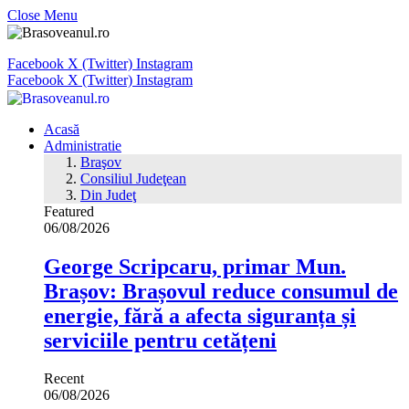
Close Menu
Facebook
X (Twitter)
Instagram
Facebook
X (Twitter)
Instagram
Acasă
Administratie
Braşov
Consiliul Judeţean
Din Judeţ
Featured
06/08/2026
George Scripcaru, primar Mun.
Brașov: Brașovul reduce consumul de
energie, fără a afecta siguranța și
serviciile pentru cetățeni
Recent
06/08/2026