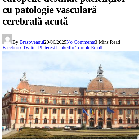
cu patologie vasculară
cerebrală acută
By
Brasoveanul
20/06/2025
No Comments
3 Mins Read
Facebook
Twitter
Pinterest
LinkedIn
Tumblr
Email