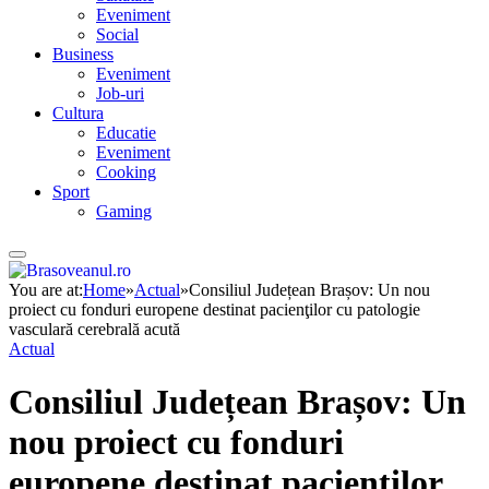
Eveniment
Social
Business
Eveniment
Job-uri
Cultura
Educatie
Eveniment
Cooking
Sport
Gaming
You are at:
Home
»
Actual
»
Consiliul Județean Brașov: Un nou
proiect cu fonduri europene destinat pacienţilor cu patologie
vasculară cerebrală acută
Actual
Consiliul Județean Brașov: Un
nou proiect cu fonduri
europene destinat pacienţilor