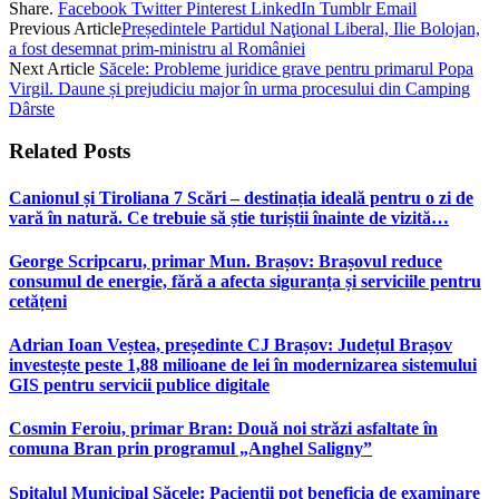
Share.
Facebook
Twitter
Pinterest
LinkedIn
Tumblr
Email
Previous Article
Președintele Partidul Naţional Liberal, Ilie Bolojan,
a fost desemnat prim-ministru al României
Next Article
Săcele: Probleme juridice grave pentru primarul Popa
Virgil. Daune și prejudiciu major în urma procesului din Camping
Dârste
Related
Posts
Canionul și Tiroliana 7 Scări – destinația ideală pentru o zi de
vară în natură. Ce trebuie să știe turiștii înainte de vizită…
George Scripcaru, primar Mun. Brașov: Brașovul reduce
consumul de energie, fără a afecta siguranța și serviciile pentru
cetățeni
Adrian Ioan Veștea, președinte CJ Brașov: Județul Brașov
investește peste 1,88 milioane de lei în modernizarea sistemului
GIS pentru servicii publice digitale
Cosmin Feroiu, primar Bran: Două noi străzi asfaltate în
comuna Bran prin programul „Anghel Saligny”
Spitalul Municipal Săcele: Pacienții pot beneficia de examinare