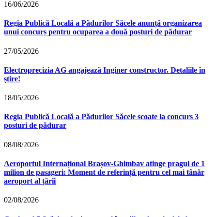
16/06/2026
Regia Publică Locală a Pădurilor Săcele anunță organizarea
unui concurs pentru ocuparea a două posturi de pădurar
27/05/2026
Electroprecizia AG angajează Inginer constructor. Detaliile în
știre!
18/05/2026
Regia Publică Locală a Pădurilor Săcele scoate la concurs 3
posturi de pădurar
08/08/2026
Aeroportul Internațional Brașov‑Ghimbav atinge pragul de 1
milion de pasageri: Moment de referință pentru cel mai tânăr
aeroport al țării
02/08/2026