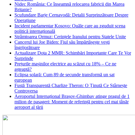
Nidec România: Ce înseamnă relocarea fabricii din Marea
Britanie?
Scufundare Barje Cernavodă: Detalii Surprinzătoare Despre
Operațiune
Incident parlamentar Kosovo: Ouăle care au zguduit scena
politică internațională
Strâmtoarea Ormuz: Cerințele Iranului pentru Statele Unite
Cancerul lui Joe Biden: Fiul său împărtășește vești
îngrijorătoare
Actualizare Dota 2 MMR: Schimbări Importante Care Te Vor
Surprinde
Prețurile mașinilor electrice au scăzut cu 18% – Ce ne
așteaptă?
Eclipsa solară: Cum 89 de secunde transformă un sat
european
Fustă Transparentă Charlize Theron: O Ținută Ce Stârnește
Controversa
Aeroportul Internațional Brașov‑Ghimbav atinge pragul de 1
milion de pasageri: Moment de referință pentru cel mai tânăr
aeroport al țării