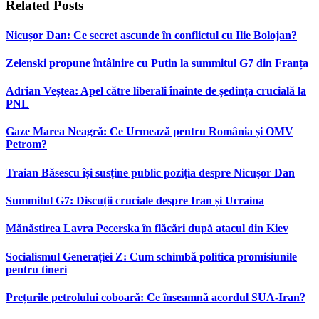
Related
Posts
Nicușor Dan: Ce secret ascunde în conflictul cu Ilie Bolojan?
Zelenski propune întâlnire cu Putin la summitul G7 din Franța
Adrian Veștea: Apel către liberali înainte de ședința crucială la
PNL
Gaze Marea Neagră: Ce Urmează pentru România și OMV
Petrom?
Traian Băsescu își susține public poziția despre Nicușor Dan
Summitul G7: Discuții cruciale despre Iran și Ucraina
Mănăstirea Lavra Pecerska în flăcări după atacul din Kiev
Socialismul Generației Z: Cum schimbă politica promisiunile
pentru tineri
Prețurile petrolului coboară: Ce înseamnă acordul SUA-Iran?