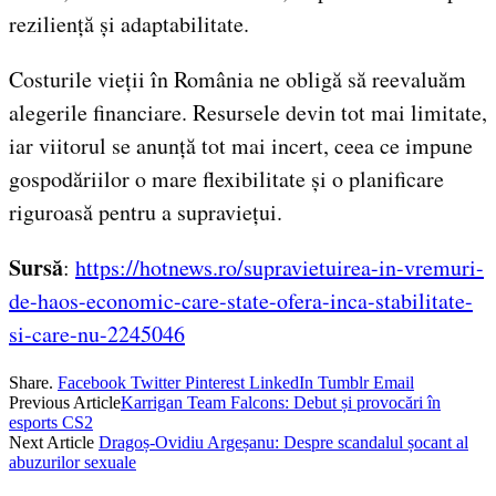
reziliență și adaptabilitate.
Costurile vieții în România ne obligă să reevaluăm
alegerile financiare. Resursele devin tot mai limitate,
iar viitorul se anunță tot mai incert, ceea ce impune
gospodăriilor o mare flexibilitate și o planificare
riguroasă pentru a supraviețui.
Sursă
:
https://hotnews.ro/supravietuirea-in-vremuri-
de-haos-economic-care-state-ofera-inca-stabilitate-
si-care-nu-2245046
Share.
Facebook
Twitter
Pinterest
LinkedIn
Tumblr
Email
Previous Article
Karrigan Team Falcons: Debut și provocări în
esports CS2
Next Article
Dragoș-Ovidiu Argeșanu: Despre scandalul șocant al
abuzurilor sexuale