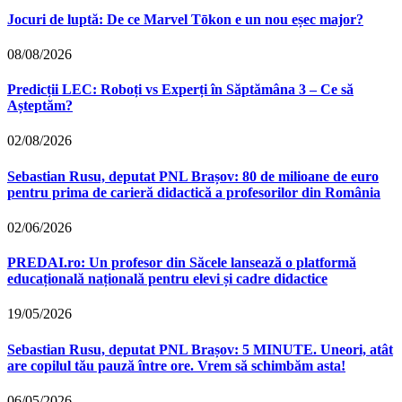
Jocuri de luptă: De ce Marvel Tōkon e un nou eșec major?
08/08/2026
Predicții LEC: Roboți vs Experți în Săptămâna 3 – Ce să
Așteptăm?
02/08/2026
Sebastian Rusu, deputat PNL Brașov: 80 de milioane de euro
pentru prima de carieră didactică a profesorilor din România
02/06/2026
PREDAI.ro: Un profesor din Săcele lansează o platformă
educațională națională pentru elevi și cadre didactice
19/05/2026
Sebastian Rusu, deputat PNL Brașov: 5 MINUTE. Uneori, atât
are copilul tău pauză între ore. Vrem să schimbăm asta!
06/05/2026