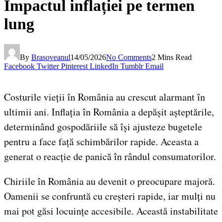
Impactul inflației pe termen
lung
By
Brasoveanul
14/05/2026
No Comments
2 Mins Read
Facebook
Twitter
Pinterest
LinkedIn
Tumblr
Email
Costurile vieții în România au crescut alarmant în
ultimii ani. Inflația în România a depășit așteptările,
determinând gospodăriile să își ajusteze bugetele
pentru a face față schimbărilor rapide. Aceasta a
generat o reacție de panică în rândul consumatorilor.
Chiriile în România au devenit o preocupare majoră.
Oamenii se confruntă cu creșteri rapide, iar mulți nu
mai pot găsi locuințe accesibile. Această instabilitate