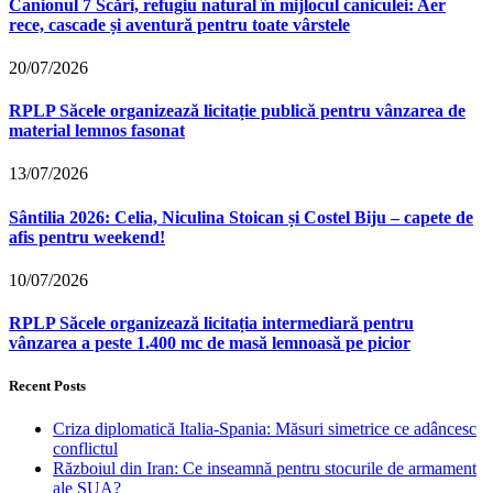
Canionul 7 Scări, refugiu natural în mijlocul caniculei: Aer
rece, cascade și aventură pentru toate vârstele
20/07/2026
RPLP Săcele organizează licitație publică pentru vânzarea de
material lemnos fasonat
13/07/2026
Sântilia 2026: Celia, Niculina Stoican și Costel Biju – capete de
afis pentru weekend!
10/07/2026
RPLP Săcele organizează licitația intermediară pentru
vânzarea a peste 1.400 mc de masă lemnoasă pe picior
Recent Posts
Criza diplomatică Italia-Spania: Măsuri simetrice ce adâncesc
conflictul
Războiul din Iran: Ce inseamnă pentru stocurile de armament
ale SUA?