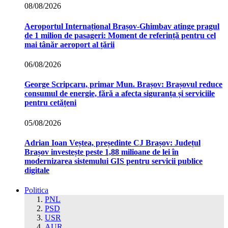
08/08/2026
Aeroportul Internațional Brașov‑Ghimbav atinge pragul
de 1 milion de pasageri: Moment de referință pentru cel
mai tânăr aeroport al țării
06/08/2026
George Scripcaru, primar Mun. Brașov: Brașovul reduce
consumul de energie, fără a afecta siguranța și serviciile
pentru cetățeni
05/08/2026
Adrian Ioan Veștea, președinte CJ Brașov: Județul
Brașov investește peste 1,88 milioane de lei în
modernizarea sistemului GIS pentru servicii publice
digitale
Politica
PNL
PSD
USR
AUR