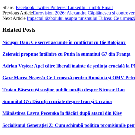
Share.
Facebook
Twitter
Pinterest
LinkedIn
Tumblr
Email
Previous Article
Eurovision 2026: Alexandra Căpitănescu și controver
Next Article
Impactul războiului asupra turismului Tulcea: Ce urmeaz
Related
Posts
Nicușor Dan: Ce secret ascunde în conflictul cu Ilie Bolojan?
Zelenski propune întâlnire cu Putin la summitul G7 din Franța
Adrian Veștea: Apel către liberali înainte de ședința crucială la 
Gaze Marea Neagră: Ce Urmează pentru România și OMV Pet
Traian Băsescu își susține public poziția despre Nicușor Dan
Summitul G7: Discuții cruciale despre Iran și Ucraina
Mănăstirea Lavra Pecerska în flăcări după atacul din Kiev
Socialismul Generației Z: Cum schimbă politica promisiunile pent