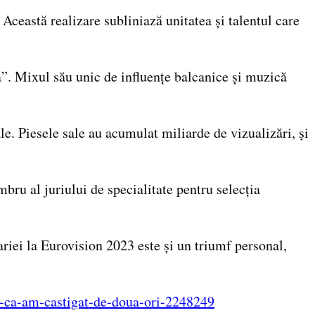
Această realizare subliniază unitatea și talentul care
”. Mixul său unic de influențe balcanice și muzică
e. Piesele sale au acumulat miliarde de vizualizări, și
bru al juriului de specialitate pentru selecția
ariei la Eurovision 2023 este și un triumf personal,
e-ca-am-castigat-de-doua-ori-2248249