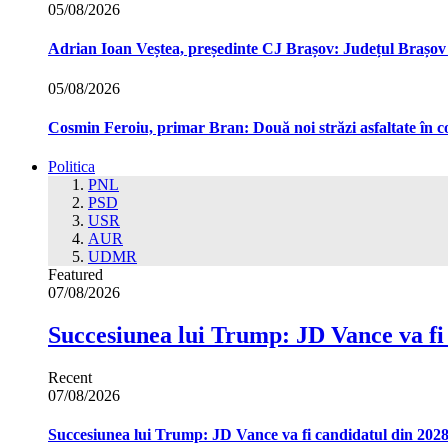
05/08/2026
Adrian Ioan Veștea, președinte CJ Brașov: Județul Brașov in
05/08/2026
Cosmin Feroiu, primar Bran: Două noi străzi asfaltate î
Politica
PNL
PSD
USR
AUR
UDMR
Featured
07/08/2026
Succesiunea lui Trump: JD Vance va fi
Recent
07/08/2026
Succesiunea lui Trump: JD Vance va fi candidatul din 202