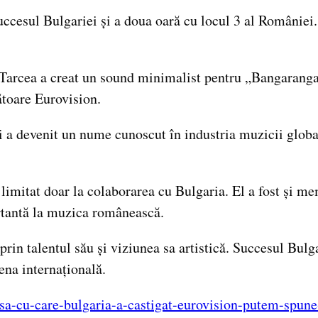
uccesul Bulgariei și a doua oară cu locul 3 al României. 
 Tarcea a creat un sound minimalist pentru „Bangaranga
ătoare Eurovision.
i a devenit un nume cunoscut în industria muzicii global
imitat doar la colaborarea cu Bulgaria. El a fost și mem
rtantă la muzica românească.
prin talentul său și viziunea sa artistică. Succesul Bulg
ena internațională.
sa-cu-care-bulgaria-a-castigat-eurovision-putem-spun