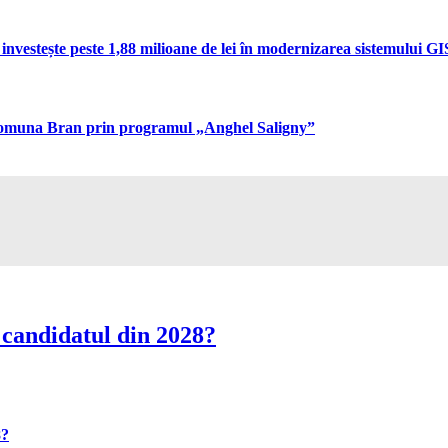
vestește peste 1,88 milioane de lei în modernizarea sistemului GIS 
n comuna Bran prin programul „Anghel Saligny”
 candidatul din 2028?
8?