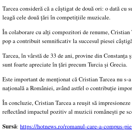
Tarcea consideră că a câștigat de două ori: o dată cu s
leagă cele două țări în competițiile muzicale.
În colaborare cu alți compozitori de renume, Cristian
pop a contribuit semnificativ la succesul piesei câștig
Tarcea, în vârstă de 33 de ani, provine din Constanța ș
sunt foarte apreciate în țări precum Turcia și Grecia.
Este important de menționat că Cristian Tarcea nu s-a l
națională a României, având astfel o contribuție impo
În concluzie, Cristian Tarcea a reușit să impresioneze 
reflectând impactul pozitiv al muzicii românești pe sc
Sursă
:
https://hotnews.ro/romanul-care-a-compus-pie