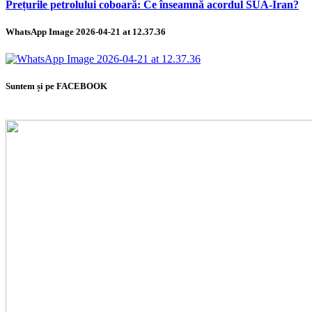
Prețurile petrolului coboară: Ce înseamnă acordul SUA-Iran?
WhatsApp Image 2026-04-21 at 12.37.36
Suntem și pe FACEBOOK