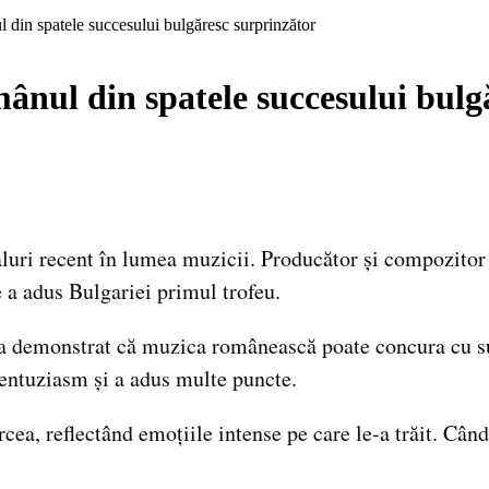
 din spatele succesului bulgăresc surprinzător
ânul din spatele succesului bulg
aluri recent în lumea muzicii. Producător și compozito
e a adus Bulgariei primul trofeu.
a a demonstrat că muzica românească poate concura cu su
 entuziasm și a adus multe puncte.
a, reflectând emoțiile intense pe care le-a trăit. Când 