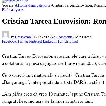
You are at:
Home
»
Fără categorie
»
Cristian Tarcea Eurovision: Românul
Fără categorie
Cristian Tarcea Eurovision: Rom
By
Brasoveanul
17/05/2026
No Comments
2 Mins Read
Facebook
Twitter
Pinterest
LinkedIn
Tumblr
Email
Cristian Tarcea Eurovision este numele care a făcut v
a colaborat la piesa câștigătoare Eurovision 2023, car
Cu o carieră internațională strălucită, Cristian Tarce
„Bangaranga”, interpretată de artista DARA, a stârnit
„Am plâns cred că vreo 10 minute,” spune Cristian Tarce
congratulare, inclusiv de la mari artiști români.