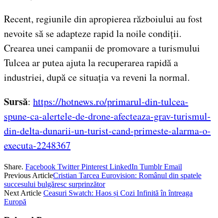
Recent, regiunile din apropierea războiului au fost
nevoite să se adapteze rapid la noile condiții.
Crearea unei campanii de promovare a turismului
Tulcea ar putea ajuta la recuperarea rapidă a
industriei, după ce situația va reveni la normal.
Sursă
:
https://hotnews.ro/primarul-din-tulcea-
spune-ca-alertele-de-drone-afecteaza-grav-turismul-
din-delta-dunarii-un-turist-cand-primeste-alarma-o-
executa-2248367
Share.
Facebook
Twitter
Pinterest
LinkedIn
Tumblr
Email
Previous Article
Cristian Tarcea Eurovision: Românul din spatele
succesului bulgăresc surprinzător
Next Article
Ceasuri Swatch: Haos și Cozi Infinită în întreaga
Europă