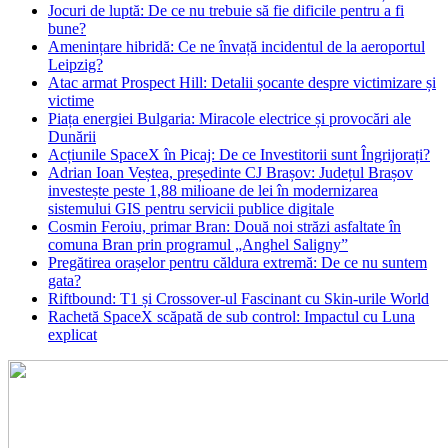
Jocuri de luptă: De ce nu trebuie să fie dificile pentru a fi
bune?
Amenințare hibridă: Ce ne învață incidentul de la aeroportul
Leipzig?
Atac armat Prospect Hill: Detalii șocante despre victimizare și
victime
Piața energiei Bulgaria: Miracole electrice și provocări ale
Dunării
Acțiunile SpaceX în Picaj: De ce Investitorii sunt Îngrijorați?
Adrian Ioan Veștea, președinte CJ Brașov: Județul Brașov
investește peste 1,88 milioane de lei în modernizarea
sistemului GIS pentru servicii publice digitale
Cosmin Feroiu, primar Bran: Două noi străzi asfaltate în
comuna Bran prin programul „Anghel Saligny”
Pregătirea orașelor pentru căldura extremă: De ce nu suntem
gata?
Riftbound: T1 și Crossover-ul Fascinant cu Skin-urile World
Rachetă SpaceX scăpată de sub control: Impactul cu Luna
explicat