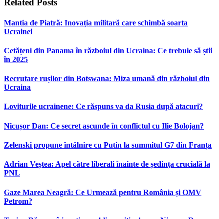
Related
Posts
Mantia de Piatră: Inovația militară care schimbă soarta
Ucrainei
Cetățeni din Panama în războiul din Ucraina: Ce trebuie să știi
în 2025
Recrutare rușilor din Botswana: Miza umană din războiul din
Ucraina
Loviturile ucrainene: Ce răspuns va da Rusia după atacuri?
Nicușor Dan: Ce secret ascunde în conflictul cu Ilie Bolojan?
Zelenski propune întâlnire cu Putin la summitul G7 din Franța
Adrian Veștea: Apel către liberali înainte de ședința crucială la
PNL
Gaze Marea Neagră: Ce Urmează pentru România și OMV
Petrom?