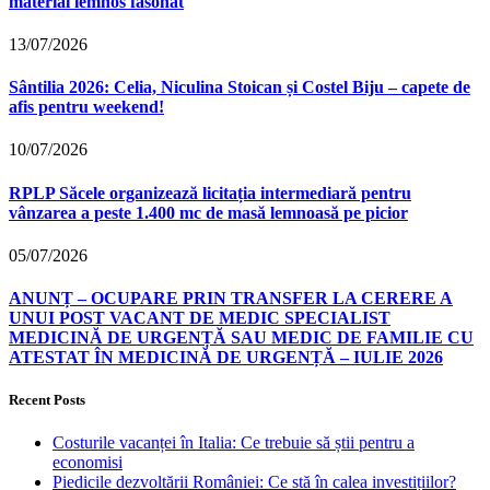
material lemnos fasonat
13/07/2026
Sântilia 2026: Celia, Niculina Stoican și Costel Biju – capete de
afis pentru weekend!
10/07/2026
RPLP Săcele organizează licitația intermediară pentru
vânzarea a peste 1.400 mc de masă lemnoasă pe picior
05/07/2026
ANUNȚ – OCUPARE PRIN TRANSFER LA CERERE A
UNUI POST VACANT DE MEDIC SPECIALIST
MEDICINĂ DE URGENȚĂ SAU MEDIC DE FAMILIE CU
ATESTAT ÎN MEDICINĂ DE URGENȚĂ – IULIE 2026
Recent Posts
Costurile vacanței în Italia: Ce trebuie să știi pentru a
economisi
Piedicile dezvoltării României: Ce stă în calea investițiilor?