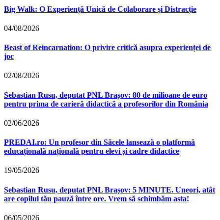
Big Walk: O Experiență Unică de Colaborare și Distracție
04/08/2026
Beast of Reincarnation: O privire critică asupra experienței de
joc
02/08/2026
Sebastian Rusu, deputat PNL Brașov: 80 de milioane de euro
pentru prima de carieră didactică a profesorilor din România
02/06/2026
PREDAI.ro: Un profesor din Săcele lansează o platformă
educațională națională pentru elevi și cadre didactice
19/05/2026
Sebastian Rusu, deputat PNL Brașov: 5 MINUTE. Uneori, atât
are copilul tău pauză între ore. Vrem să schimbăm asta!
06/05/2026