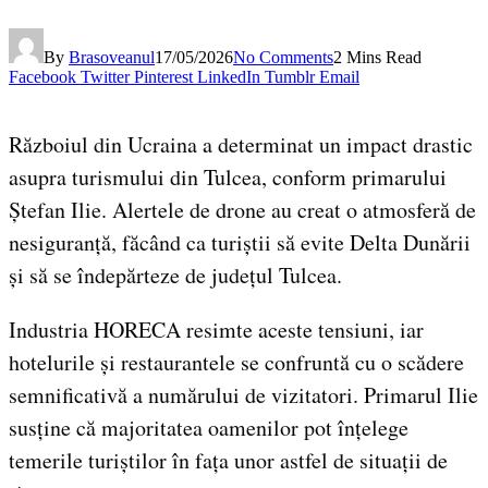
By
Brasoveanul
17/05/2026
No Comments
2 Mins Read
Facebook
Twitter
Pinterest
LinkedIn
Tumblr
Email
Războiul din Ucraina a determinat un impact drastic
asupra turismului din Tulcea, conform primarului
Ștefan Ilie. Alertele de drone au creat o atmosferă de
nesiguranță, făcând ca turiștii să evite Delta Dunării
și să se îndepărteze de județul Tulcea.
Industria HORECA resimte aceste tensiuni, iar
hotelurile și restaurantele se confruntă cu o scădere
semnificativă a numărului de vizitatori. Primarul Ilie
susține că majoritatea oamenilor pot înțelege
temerile turiștilor în fața unor astfel de situații de