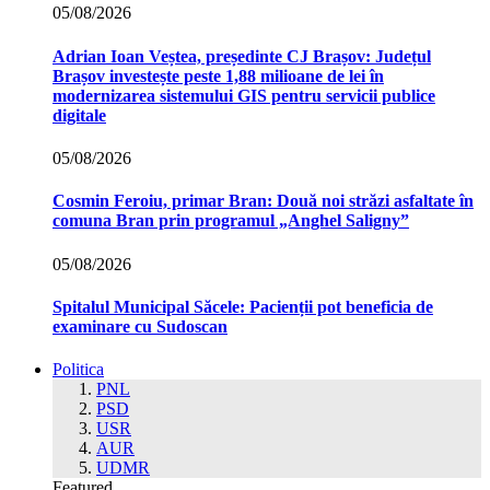
05/08/2026
Adrian Ioan Veștea, președinte CJ Brașov: Județul
Brașov investește peste 1,88 milioane de lei în
modernizarea sistemului GIS pentru servicii publice
digitale
05/08/2026
Cosmin Feroiu, primar Bran: Două noi străzi asfaltate în
comuna Bran prin programul „Anghel Saligny”
05/08/2026
Spitalul Municipal Săcele: Pacienții pot beneficia de
examinare cu Sudoscan
Politica
PNL
PSD
USR
AUR
UDMR
Featured