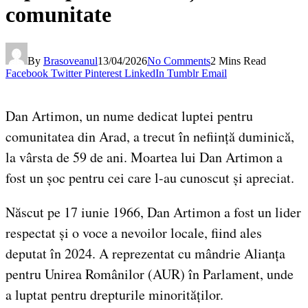
comunitate
By
Brasoveanul
13/04/2026
No Comments
2 Mins Read
Facebook
Twitter
Pinterest
LinkedIn
Tumblr
Email
Dan Artimon, un nume dedicat luptei pentru
comunitatea din Arad, a trecut în neființă duminică,
la vârsta de 59 de ani. Moartea lui Dan Artimon a
fost un șoc pentru cei care l-au cunoscut și apreciat.
Născut pe 17 iunie 1966, Dan Artimon a fost un lider
respectat și o voce a nevoilor locale, fiind ales
deputat în 2024. A reprezentat cu mândrie Alianța
pentru Unirea Românilor (AUR) în Parlament, unde
a luptat pentru drepturile minorităților.