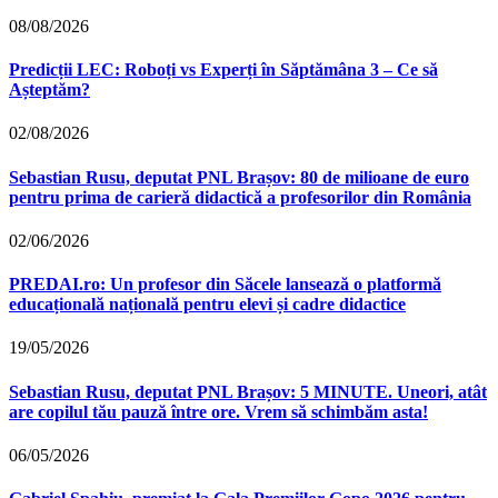
08/08/2026
Predicții LEC: Roboți vs Experți în Săptămâna 3 – Ce să
Așteptăm?
02/08/2026
Sebastian Rusu, deputat PNL Brașov: 80 de milioane de euro
pentru prima de carieră didactică a profesorilor din România
02/06/2026
PREDAI.ro: Un profesor din Săcele lansează o platformă
educațională națională pentru elevi și cadre didactice
19/05/2026
Sebastian Rusu, deputat PNL Brașov: 5 MINUTE. Uneori, atât
are copilul tău pauză între ore. Vrem să schimbăm asta!
06/05/2026