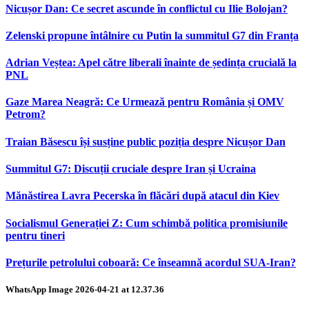
Nicușor Dan: Ce secret ascunde în conflictul cu Ilie Bolojan?
Zelenski propune întâlnire cu Putin la summitul G7 din Franța
Adrian Veștea: Apel către liberali înainte de ședința crucială la
PNL
Gaze Marea Neagră: Ce Urmează pentru România și OMV
Petrom?
Traian Băsescu își susține public poziția despre Nicușor Dan
Summitul G7: Discuții cruciale despre Iran și Ucraina
Mănăstirea Lavra Pecerska în flăcări după atacul din Kiev
Socialismul Generației Z: Cum schimbă politica promisiunile
pentru tineri
Prețurile petrolului coboară: Ce înseamnă acordul SUA-Iran?
WhatsApp Image 2026-04-21 at 12.37.36