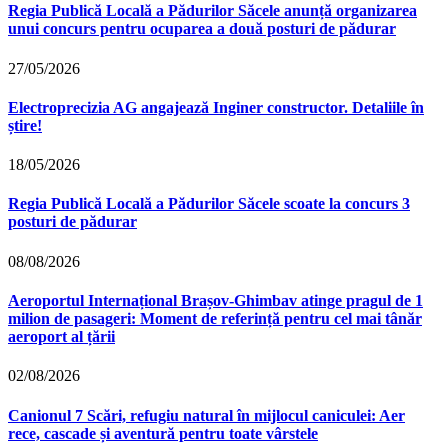
Regia Publică Locală a Pădurilor Săcele anunță organizarea
unui concurs pentru ocuparea a două posturi de pădurar
27/05/2026
Electroprecizia AG angajează Inginer constructor. Detaliile în
știre!
18/05/2026
Regia Publică Locală a Pădurilor Săcele scoate la concurs 3
posturi de pădurar
08/08/2026
Aeroportul Internațional Brașov‑Ghimbav atinge pragul de 1
milion de pasageri: Moment de referință pentru cel mai tânăr
aeroport al țării
02/08/2026
Canionul 7 Scări, refugiu natural în mijlocul caniculei: Aer
rece, cascade și aventură pentru toate vârstele