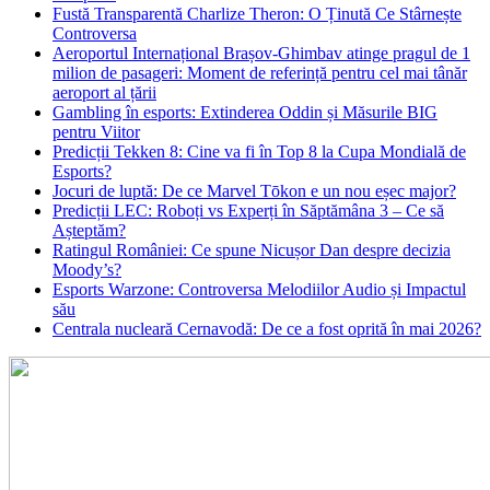
Fustă Transparentă Charlize Theron: O Ținută Ce Stârnește
Controversa
Aeroportul Internațional Brașov‑Ghimbav atinge pragul de 1
milion de pasageri: Moment de referință pentru cel mai tânăr
aeroport al țării
Gambling în esports: Extinderea Oddin și Măsurile BIG
pentru Viitor
Predicții Tekken 8: Cine va fi în Top 8 la Cupa Mondială de
Esports?
Jocuri de luptă: De ce Marvel Tōkon e un nou eșec major?
Predicții LEC: Roboți vs Experți în Săptămâna 3 – Ce să
Așteptăm?
Ratingul României: Ce spune Nicușor Dan despre decizia
Moody’s?
Esports Warzone: Controversa Melodiilor Audio și Impactul
său
Centrala nucleară Cernavodă: De ce a fost oprită în mai 2026?