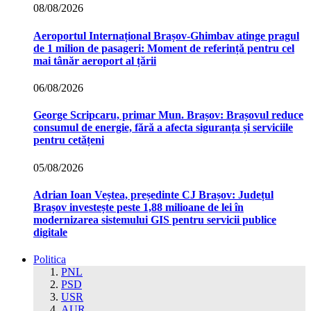
08/08/2026
Aeroportul Internațional Brașov‑Ghimbav atinge pragul
de 1 milion de pasageri: Moment de referință pentru cel
mai tânăr aeroport al țării
06/08/2026
George Scripcaru, primar Mun. Brașov: Brașovul reduce
consumul de energie, fără a afecta siguranța și serviciile
pentru cetățeni
05/08/2026
Adrian Ioan Veștea, președinte CJ Brașov: Județul
Brașov investește peste 1,88 milioane de lei în
modernizarea sistemului GIS pentru servicii publice
digitale
Politica
PNL
PSD
USR
AUR