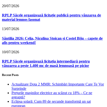
20/07/2026
RPLP Săcele organizează licitație publică pentru vânzarea de
material lemnos fasonat
13/07/2026
Sântilia 2026: Celia, Niculina Stoican și Costel Biju – capete de
afis pentru weekend!
10/07/2026
RPLP Săcele organizează licitația intermediară pentru
vânzarea a peste 1.400 mc de masă lemnoasă pe picior
Recent Posts
Actualizare Dota 2 MMR: Schimbări Importante Care Te Vor
Surprinde
Prețurile mașinilor electrice au scăzut cu 18% – Ce ne
așteaptă?
Eclipsa solară: Cum 89 de secunde transformă un sat
european