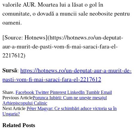
valorile AUR. Moartea lui a lăsat o gol în
comunitate, o dovadă a muncii sale neobosite pentru
oameni.
[Source: Hotnews](https://hotnews.ro/un-deputat-
aur-a-murit-de-pasti-vom-fi-mai-saraci-fara-el-
2217612)
Sursă
:
https://hotnews.ro/un-deputat-aur-a-murit-de-
pasti-vom-fi-mai-saraci-fara-el-2217612
Share.
Facebook
Twitter
Pinterest
LinkedIn
Tumblr
Email
Previous Article
Porunca Iubirii: Cum ne unește mesajul
Arhiepiscopului Calinic
Next Article
Péter Magyar: Ce schimbări aduce victoria sa în
Ungaria?
Related
Posts