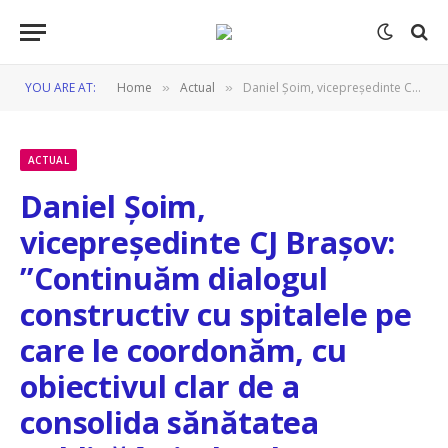
YOU ARE AT:
Home
Actual
Daniel Șoim, vicepreședinte CJ Brașov: ”Continuăm dialogul constructiv cu spitalele pe care le coordonăm, cu obiectivul clar de a consolida sănătatea publică în județul Brașov”
»
»
ACTUAL
Daniel Șoim,
vicepreședinte CJ Brașov:
”Continuăm dialogul
constructiv cu spitalele pe
care le coordonăm, cu
obiectivul clar de a
consolida sănătatea