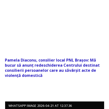
Pamela Diaconu, consilier local PNL Brașov: Mă
bucur să anunț redeschiderea Centrului destinat
consilierii persoanelor care au săvârșit acte de
violență domestică
WHATSAPP IMAGE 2026-04-21 AT 12.37.36