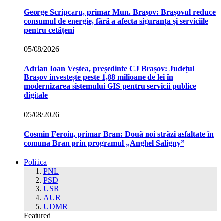
George Scripcaru, primar Mun. Brașov: Brașovul reduce
consumul de energie, fără a afecta siguranța și serviciile
pentru cetățeni
05/08/2026
Adrian Ioan Veștea, președinte CJ Brașov: Județul
Brașov investește peste 1,88 milioane de lei în
modernizarea sistemului GIS pentru servicii publice
digitale
05/08/2026
Cosmin Feroiu, primar Bran: Două noi străzi asfaltate în
comuna Bran prin programul „Anghel Saligny”
Politica
PNL
PSD
USR
AUR
UDMR
Featured