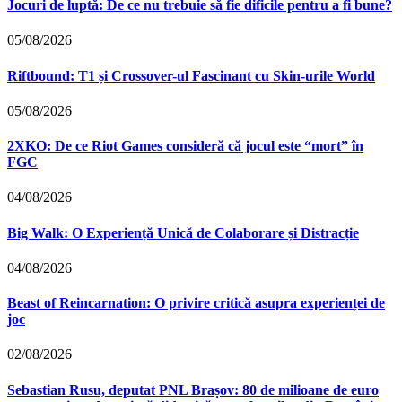
Jocuri de luptă: De ce nu trebuie să fie dificile pentru a fi bune?
05/08/2026
Riftbound: T1 și Crossover-ul Fascinant cu Skin-urile World
05/08/2026
2XKO: De ce Riot Games consideră că jocul este “mort” în
FGC
04/08/2026
Big Walk: O Experiență Unică de Colaborare și Distracție
04/08/2026
Beast of Reincarnation: O privire critică asupra experienței de
joc
02/08/2026
Sebastian Rusu, deputat PNL Brașov: 80 de milioane de euro