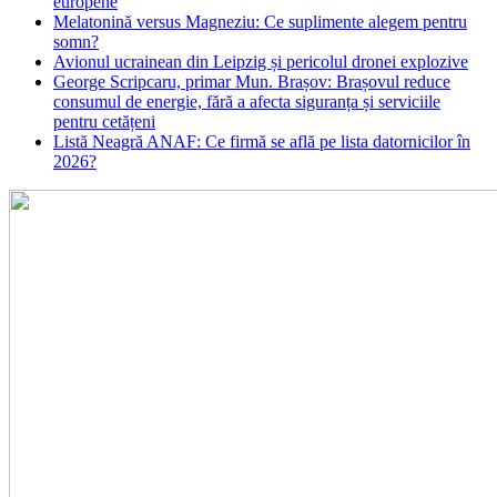
europene
Melatonină versus Magneziu: Ce suplimente alegem pentru
somn?
Avionul ucrainean din Leipzig și pericolul dronei explozive
George Scripcaru, primar Mun. Brașov: Brașovul reduce
consumul de energie, fără a afecta siguranța și serviciile
pentru cetățeni
Listă Neagră ANAF: Ce firmă se află pe lista datornicilor în
2026?