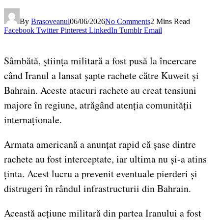
By
Brasoveanul
06/06/2026
No Comments
2 Mins Read
Facebook
Twitter
Pinterest
LinkedIn
Tumblr
Email
Sâmbătă, știința militară a fost pusă la încercare
când Iranul a lansat șapte rachete către Kuweit și
Bahrain. Aceste atacuri rachete au creat tensiuni
majore în regiune, atrăgând atenția comunității
internaționale.
Armata americană a anunțat rapid că șase dintre
rachete au fost interceptate, iar ultima nu și-a atins
ținta. Acest lucru a prevenit eventuale pierderi și
distrugeri în rândul infrastructurii din Bahrain.
Această acțiune militară din partea Iranului a fost