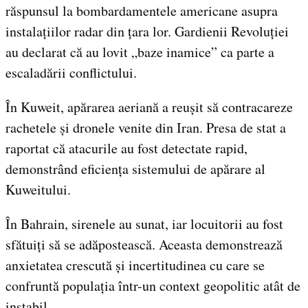
răspunsul la bombardamentele americane asupra
instalațiilor radar din țara lor. Gardienii Revoluției
au declarat că au lovit „baze inamice” ca parte a
escaladării conflictului.
În Kuweit, apărarea aeriană a reușit să contracareze
rachetele și dronele venite din Iran. Presa de stat a
raportat că atacurile au fost detectate rapid,
demonstrând eficiența sistemului de apărare al
Kuweitului.
În Bahrain, sirenele au sunat, iar locuitorii au fost
sfătuiți să se adăpostească. Aceasta demonstrează
anxietatea crescută și incertitudinea cu care se
confruntă populația într-un context geopolitic atât de
instabil.