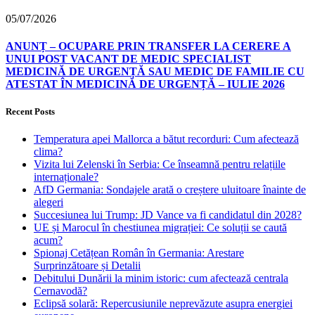
05/07/2026
ANUNȚ – OCUPARE PRIN TRANSFER LA CERERE A
UNUI POST VACANT DE MEDIC SPECIALIST
MEDICINĂ DE URGENȚĂ SAU MEDIC DE FAMILIE CU
ATESTAT ÎN MEDICINĂ DE URGENȚĂ – IULIE 2026
Recent Posts
Temperatura apei Mallorca a bătut recorduri: Cum afectează
clima?
Vizita lui Zelenski în Serbia: Ce înseamnă pentru relațiile
internaționale?
AfD Germania: Sondajele arată o creștere uluitoare înainte de
alegeri
Succesiunea lui Trump: JD Vance va fi candidatul din 2028?
UE și Marocul în chestiunea migrației: Ce soluții se caută
acum?
Spionaj Cetățean Român în Germania: Arestare
Surprinzătoare și Detalii
Debitului Dunării la minim istoric: cum afectează centrala
Cernavodă?
Eclipsă solară: Repercusiunile neprevăzute asupra energiei