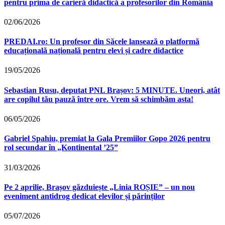
pentru prima de carieră didactică a profesorilor din România
02/06/2026
PREDAI.ro: Un profesor din Săcele lansează o platformă
educațională națională pentru elevi și cadre didactice
19/05/2026
Sebastian Rusu, deputat PNL Brașov: 5 MINUTE. Uneori, atât
are copilul tău pauză între ore. Vrem să schimbăm asta!
06/05/2026
Gabriel Spahiu, premiat la Gala Premiilor Gopo 2026 pentru
rol secundar în „Kontinental ’25”
31/03/2026
Pe 2 aprilie, Brașov găzduiește „Linia ROȘIE” – un nou
eveniment antidrog dedicat elevilor și părinților
05/07/2026