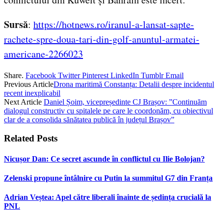
Sursă
:
https://hotnews.ro/iranul-a-lansat-sapte-
rachete-spre-doua-tari-din-golf-anuntul-armatei-
americane-2266023
Share.
Facebook
Twitter
Pinterest
LinkedIn
Tumblr
Email
Previous Article
Drona maritimă Constanța: Detalii despre incidentul
recent inexplicabil
Next Article
Daniel Șoim, vicepreședinte CJ Brașov: ”Continuăm
dialogul constructiv cu spitalele pe care le coordonăm, cu obiectivul
clar de a consolida sănătatea publică în județul Brașov”
Related
Posts
Nicușor Dan: Ce secret ascunde în conflictul cu Ilie Bolojan?
Zelenski propune întâlnire cu Putin la summitul G7 din Franța
Adrian Veștea: Apel către liberali înainte de ședința crucială la
PNL