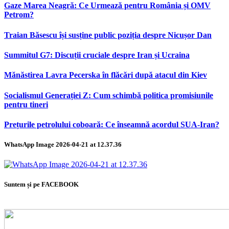
Gaze Marea Neagră: Ce Urmează pentru România și OMV
Petrom?
Traian Băsescu își susține public poziția despre Nicușor Dan
Summitul G7: Discuții cruciale despre Iran și Ucraina
Mănăstirea Lavra Pecerska în flăcări după atacul din Kiev
Socialismul Generației Z: Cum schimbă politica promisiunile
pentru tineri
Prețurile petrolului coboară: Ce înseamnă acordul SUA-Iran?
WhatsApp Image 2026-04-21 at 12.37.36
Suntem și pe FACEBOOK