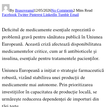
By
Brasoveanul
12/05/2026
No Comments
2 Mins Read
Facebook
Twitter
Pinterest
LinkedIn
Tumblr
Email
Deficitul de medicamente esențiale reprezintă o
problemă gravă pentru sănătatea publică în Uniunea
Europeană. Această criză afectează disponibilitatea
medicamentelor critice, cum ar fi antibioticele și
insulina, esențiale pentru tratamentele pacienților.
Uniunea Europeană a inițiat o strategie farmaceutică
robustă, vizând stabilirea unei producții de
medicamente mai autonome. Prin prioritizarea
investițiilor în capacitatea de producție locală, se
urmărește reducerea dependenței de importuri din
țări terțe.