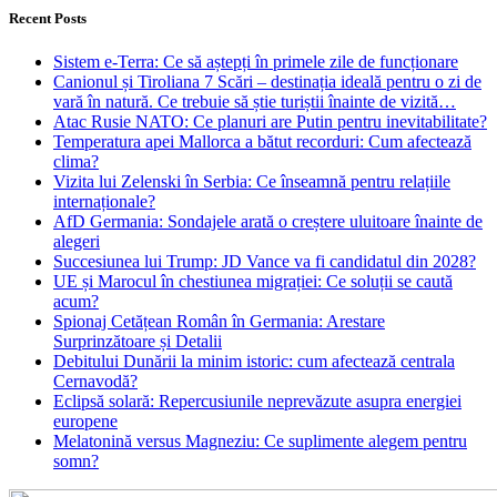
Recent Posts
Sistem e-Terra: Ce să aștepți în primele zile de funcționare
Canionul și Tiroliana 7 Scări – destinația ideală pentru o zi de
vară în natură. Ce trebuie să știe turiștii înainte de vizită…
Atac Rusie NATO: Ce planuri are Putin pentru inevitabilitate?
Temperatura apei Mallorca a bătut recorduri: Cum afectează
clima?
Vizita lui Zelenski în Serbia: Ce înseamnă pentru relațiile
internaționale?
AfD Germania: Sondajele arată o creștere uluitoare înainte de
alegeri
Succesiunea lui Trump: JD Vance va fi candidatul din 2028?
UE și Marocul în chestiunea migrației: Ce soluții se caută
acum?
Spionaj Cetățean Român în Germania: Arestare
Surprinzătoare și Detalii
Debitului Dunării la minim istoric: cum afectează centrala
Cernavodă?
Eclipsă solară: Repercusiunile neprevăzute asupra energiei
europene
Melatonină versus Magneziu: Ce suplimente alegem pentru
somn?