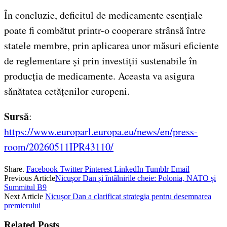
În concluzie, deficitul de medicamente esențiale
poate fi combătut printr-o cooperare strânsă între
statele membre, prin aplicarea unor măsuri eficiente
de reglementare și prin investiții sustenabile în
producția de medicamente. Aceasta va asigura
sănătatea cetățenilor europeni.
Sursă
:
https://www.europarl.europa.eu/news/en/press-
room/20260511IPR43110/
Share.
Facebook
Twitter
Pinterest
LinkedIn
Tumblr
Email
Previous Article
Nicușor Dan și întâlnirile cheie: Polonia, NATO și
Summitul B9
Next Article
Nicușor Dan a clarificat strategia pentru desemnarea
premierului
Related
Posts