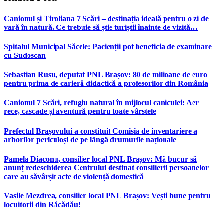
Canionul și Tiroliana 7 Scări – destinația ideală pentru o zi de
vară în natură. Ce trebuie să știe turiștii înainte de vizită…
Spitalul Municipal Săcele: Pacienții pot beneficia de examinare
cu Sudoscan
Sebastian Rusu, deputat PNL Brașov: 80 de milioane de euro
pentru prima de carieră didactică a profesorilor din România
Canionul 7 Scări, refugiu natural în mijlocul caniculei: Aer
rece, cascade și aventură pentru toate vârstele
Prefectul Brașovului a constituit Comisia de inventariere a
arborilor periculoși de pe lângă drumurile naționale
Pamela Diaconu, consilier local PNL Brașov: Mă bucur să
anunț redeschiderea Centrului destinat consilierii persoanelor
care au săvârșit acte de violență domestică
Vasile Mezdrea, consilier local PNL Brașov: Vești bune pentru
locuitorii din Răcădău!