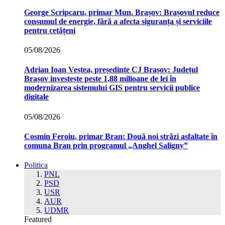
George Scripcaru, primar Mun. Brașov: Brașovul reduce
consumul de energie, fără a afecta siguranța și serviciile
pentru cetățeni
05/08/2026
Adrian Ioan Veștea, președinte CJ Brașov: Județul
Brașov investește peste 1,88 milioane de lei în
modernizarea sistemului GIS pentru servicii publice
digitale
05/08/2026
Cosmin Feroiu, primar Bran: Două noi străzi asfaltate în
comuna Bran prin programul „Anghel Saligny”
Politica
PNL
PSD
USR
AUR
UDMR
Featured