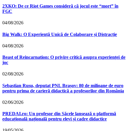
2XKO: De ce Riot Games consideră că jocul este “mort” în
FGC
04/08/2026
Big Walk: O Experiență Unică de Colaborare și Distracție
04/08/2026
Beast of Reincarnation: O privire critică asupra experienței de
joc
02/08/2026
Sebastian Rusu, deputat PNL Brașov: 80 de milioane de euro
pentru prima de carieră didactică a profesorilor din România
02/06/2026
PREDAI.ro: Un profesor din Săcele lansează o platformă
educațională națională pentru elevi și cadre didactice
19/05/2026