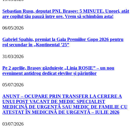
Sebastian Rusu, deputat PNL Brașov: 5 MINUTE. Uneori, atât
are copilul tău pauză între ore. Vrem să schimbăm asta!
06/05/2026
Gabriel Spahiu, premiat la Gala Premiilor Gopo 2026 pentru
rol secundar în „Kontinental ’25”
31/03/2026
Pe 2 aprilie, Brașov găzduiește „Linia ROȘIE” – un nou
eveniment antidrog dedicat elevilor și părinților
05/07/2026
ANUNȚ – OCUPARE PRIN TRANSFER LA CERERE A
UNUI POST VACANT DE MEDIC SPECIALIST
MEDICINĂ DE URGENȚĂ SAU MEDIC DE FAMILIE CU
ATESTAT ÎN MEDICINĂ DE URGENȚĂ – IULIE 2026
03/07/2026