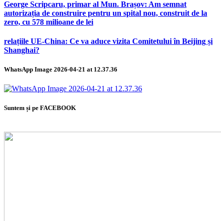
George Scripcaru, primar al Mun. Brașov: Am semnat
autorizația de construire pentru un spital nou, construit de la
zero, cu 578 milioane de lei
relațiile UE-China: Ce va aduce vizita Comitetului în Beijing și
Shanghai?
WhatsApp Image 2026-04-21 at 12.37.36
Suntem și pe FACEBOOK