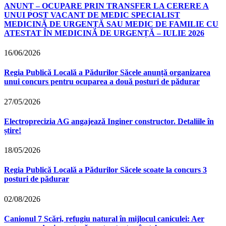
ANUNȚ – OCUPARE PRIN TRANSFER LA CERERE A
UNUI POST VACANT DE MEDIC SPECIALIST
MEDICINĂ DE URGENȚĂ SAU MEDIC DE FAMILIE CU
ATESTAT ÎN MEDICINĂ DE URGENȚĂ – IULIE 2026
16/06/2026
Regia Publică Locală a Pădurilor Săcele anunță organizarea
unui concurs pentru ocuparea a două posturi de pădurar
27/05/2026
Electroprecizia AG angajează Inginer constructor. Detaliile în
știre!
18/05/2026
Regia Publică Locală a Pădurilor Săcele scoate la concurs 3
posturi de pădurar
02/08/2026
Canionul 7 Scări, refugiu natural în mijlocul caniculei: Aer